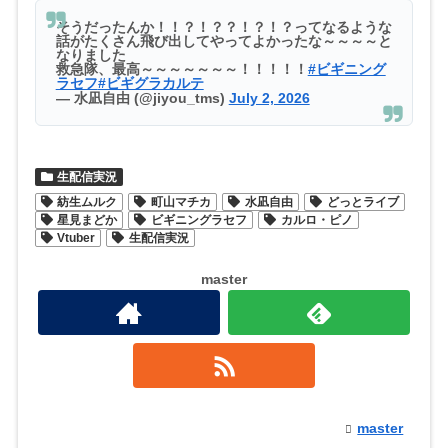
そうだったんか！！？！？？！？！？ってなるような
話がたくさん飛び出してやってよかったな～～～～と
なりました
救急隊、最高～～～～～～～！！！！！
#ビギニング
ラセフ
#ビギグラカルテ
— 水凪自由 (@jiyou_tms)
July 2, 2026
生配信実況
紡生ムルク
町山マチカ
水凪自由
どっとライブ
星見まどか
ビギニングラセフ
カルロ・ピノ
Vtuber
生配信実況
master
master