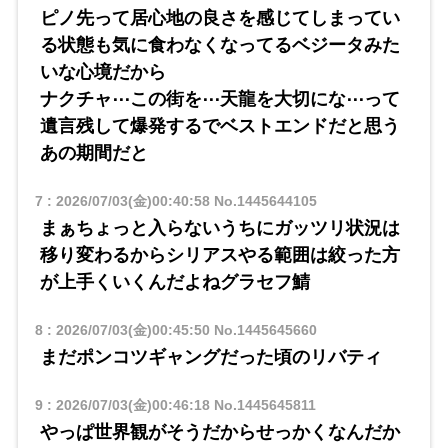
ピノ先って居心地の良さを感じてしまってい
る状態も気に食わなくなってるベジータみた
いな心境だから
ナクチャ⋯この街を⋯天龍を大切にな⋯って
遺言残して爆発するでベストエンドだと思う
あの期間だと
7
:
2026/07/03(金)00:40:58
No.1445644105
まぁちょっと入らないうちにガッツリ状況は
移り変わるからシリアスやる範囲は絞った方
が上手くいくんだよねグラセフ鯖
8
:
2026/07/03(金)00:45:50
No.1445645660
まだポンコツギャングだった頃のリバティ
9
:
2026/07/03(金)00:46:18
No.1445645811
やっぱ世界観がそうだからせっかくなんだか