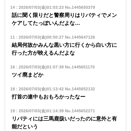
14
:
2026/07/03(金)01:03:23
No.1445650379
話に聞く限りだと警察周りはリバティでメン
ケアしてたっぽいんだよな…
11
:
2026/07/03(金)00:50:27
No.1445647126
結局何故かみんな黒い方に行くから白い方に
行った方が映えるんだよな
16
:
2026/07/03(金)01:07:39
No.1445651170
ツイ廃まどか
18
:
2026/07/03(金)01:13:42
No.1445652132
打首の連中もおもろかったなー
19
:
2026/07/03(金)01:14:39
No.1445652271
リバティには三馬鹿扱いだったのに意外と有
能だという