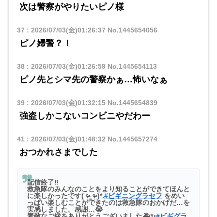
次は警察がやりたいピノ様
37
:
2026/07/03(金)01:26:37
No.1445654056
ピノ婦警？！
38
:
2026/07/03(金)01:26:59
No.1445654113
ピノ先とシマ先の警察かぁ…怖いなぁ
39
:
2026/07/03(金)01:32:15
No.1445654839
強盗しかこないコンビニやだわー
41
:
2026/07/03(金)01:48:32
No.1445657274
おつかれさまでした
配信終了‼️
救急隊のみんなのことをより知ることができてほんと
に楽しかったです( ᵒ̴̶̷̤‧̫ ᵒ̴̶̷̤ )*.
#ビギニングラセフ
をめい
っぱい楽しむことができたのは救急隊のおかげだ…を
実感しました。感謝…😭
素敵なご縁をありがとうございました🚑✨
#ビギグラ