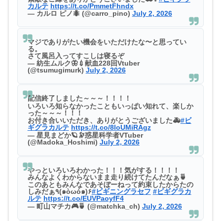
カルテ
https://t.co/PmmetFhndx
— カルロ ピノ🐜 (@carro_pino)
July 2, 2026
マジでありがたい機会をいただけたな〜と思ってい
る。
さて風呂入ってすこしは寝るぞ
— 紡生ムルク🦋💉献血228回Vtuber
(@tsumugimurk)
July 2, 2026
配信終了しました～～～！！！！
いろいろ知らなかったこともいっぱい知れて、楽しか
った～～～！！！
お付き合いいただき、ありがとうございました🚑
#ビ
ギグラカルテ
https://t.co/8loUMiRAgz
— 星見まどか🪐🔭惑星科学者VTuber
(@Madoka_Hoshimi)
July 2, 2026
やっといろいろわかった！！！気がする！！！！
みんなよくわからないまま走り続けてたんだなぁ🍵
このあともみんなであそぼーねって約束したからたの
しみだぁ٩(๑òωó๑)۶
#ビギニングラセフ
#ビギグラカ
ルテ
https://t.co/EUVPaoyfF4
— 町山マチカ🎮🍵 (@matchka_ch)
July 2, 2026