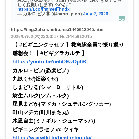
みんなのお話あれこれ聞けるのが楽しみすぎる！よろ
しくお願いします( ◜ω◝و(و "
https://t.co/PmmetFhndx
— カルロ ピノ🐜 (@carro_pino)
July 2, 2026
https://img.2chan.net/b/res/1445612045.htm
2026/07/02(木)23:03:17
No.1445612045
【 #ビギニングラセフ 】救急隊全員で振り返り
感想会！【 #ビギグラカルテ 】
https://youtu.be/nehD9wOp6RI
カルロ・ピノ(恐楽ピノ)
九畝くぜ(畑楽くぜ)
しまどりる(シマ・D・リトル)
紡生ムルク(ツム・ルク)
星見まどか(マドカ・シュテルングッカー)
町山マチカ(町川まち丸)
水凪自由(ミナギル・ジューマッハ)
ビギニングラセフ @ ウィキ
https://w.atwiki.jp/beginninggta/