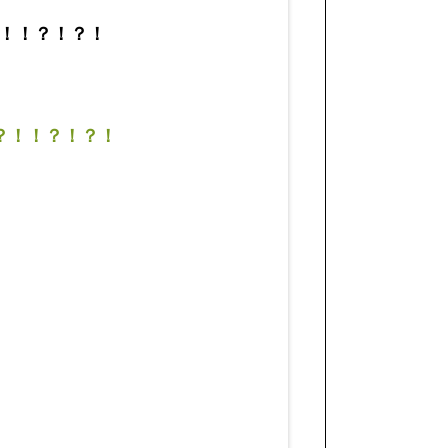
！！？！？！
？！！？！？！