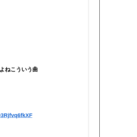
よねこういう曲
93Rjfvq6fkXF