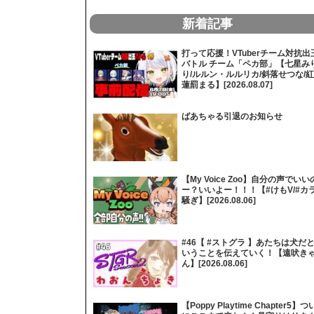
新着記事
打って応援！VTuberチーム対抗出
バトル チーム「ペカ部」【七星み
り/ルルン・ルルリカ/斜落せつな/紅
蓮罰まる】[2026.08.07]
ばあちゃる引退のお知らせ
【My Voice Zoo】自分の声でいい
ー？いいよー！！！【#けもV/#カ
騒ぎ】[2026.08.06]
#46【 #ストグラ 】あたちは犬だ
いうことを伝えていく！【遠吠き
ん】[2026.08.06]
【Poppy Playtime Chapter5】つ