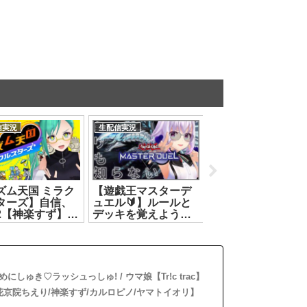
信実況
生配信実況
生配信実況
ズム天国 ミラク
【遊戯王マスターデ
【 #カルロピノ生
ターズ】自信、
ュエル🔰】ルールと
祭2026 】あなた
2【神楽すず】
デッキを覚えようの
ｨ縺ｦが必要です【
.07.10]
巻‼️【カルロ・ピノ】
ルロ・ピノ】
[2026.07.12]
[2026.07.07]
しゅき♡ラッシュっしゅ! / ウマ娘【Tr!c trac】
【花京院ちえり/神楽すず/カルロピノ/ヤマトイオリ】