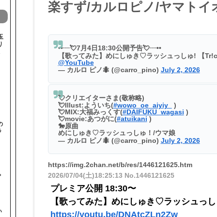
楽すず/カルロピノ/ヤマトイオリ】[
玉
り
••┈💘7月4日18:30公開予告💘┈••
【歌ってみた】めにしゅき♡ラッシュっしゅ! 【Tr!c 
@YouTube
— カルロ ピノ🐜 (@carro_pino)
July 2, 2026
💘クリエイターさま(敬称略)
💘Illust:よういち(
#wowo_oe_aiyiy_
)
💘MIX:大福みっくす(
#DAIFUKU_wagasi
)
💘movie:あつがに(
#atuikani
)
の
🐎原曲
ラ
めにしゅき♡ラッシュっしゅ！/ウマ娘
— カルロ ピノ🐜 (@carro_pino)
July 2, 2026
https://img.2chan.net/b/res/1446121625.htm
と
ゃ
2026/07/04(土)18:25:13
No.1446121625
プレミア公開 18:30〜
【歌ってみた】めにしゅき♡ラッシュっしゅ! / 
い
https://youtu.be/DNAtcZLn2Zw