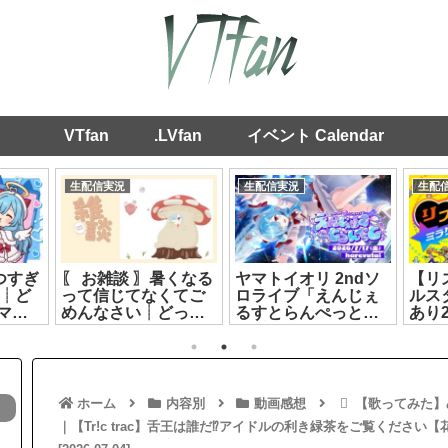
VTfan
.LVfan
イベント Calendar
生配信実況
生配信実況
生配
つすぎ
〖 お雑談 〗暑くなる
ヤマトイオリ 2ndソ
【リ
┊ど
って信じてなくてご
ロライブ「えんじぇ
ルス
マト
めんなさい┊どっと
るすとらんぺっと」
あり
23]
ライブ #ヤマトイオ
第2部[2026.07.17]
[2026
リ[2026.07.09]
ホーム
内容別
動画感想
【歌ってみた】めに
｜【Tr!c trac】舌王は誰だ⁉アイドルの利き緑茶をご覧ください