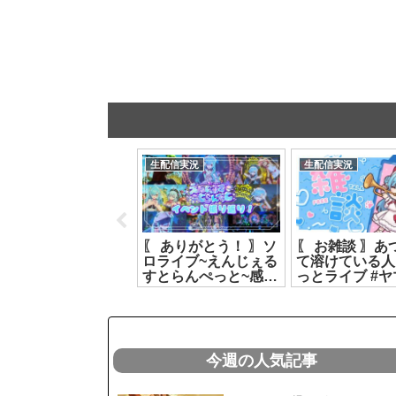
生配信実況
生配信実況
生配信実況
【遊戯王マスターデ
〖 ありがとう！ 〗ソ
〖 お雑談 〗あ
エル🔰】人生初⁉️遊
ロライブ~えんじぇる
て溶けている人
戯王に挑戦‼️【カル
すとらんぺっと~感想
っとライブ #ヤ
ロ・ピノ】
戦┊どっとライブ #
イオリ[2026.07.
2026.07.10]
ヤマトイオリ
[2026.07.19]
今週の人気記事