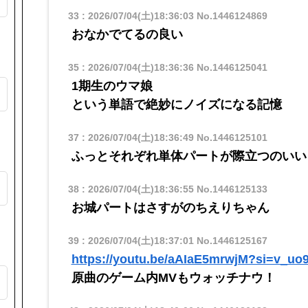
33
:
2026/07/04(土)18:36:03
No.1446124869
おなかでてるの良い
35
:
2026/07/04(土)18:36:36
No.1446125041
1期生のウマ娘
そ
という単語で絶妙にノイズになる記憶
37
:
2026/07/04(土)18:36:49
No.1446125101
ふっとそれぞれ単体パートが際立つのいい
ゃ
38
:
2026/07/04(土)18:36:55
No.1446125133
お城パートはさすがのちえりちゃん
39
:
2026/07/04(土)18:37:01
No.1446125167
https://youtu.be/aAIaE5mrwjM?si=v_uo
原曲のゲーム内MVもウォッチナウ！