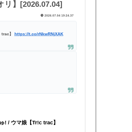
2026.07.04]
2026.07.04 19:24.37
trac】
https://t.co/rNkwRNjXAK
ウマ娘【Tr!c trac】