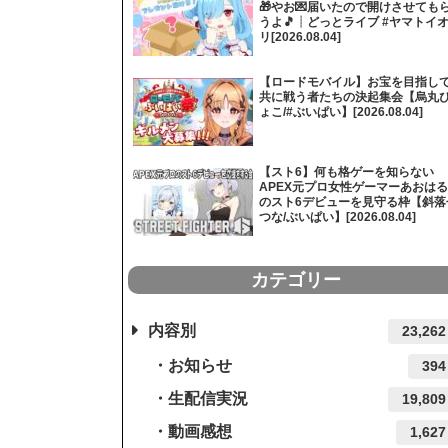
🎁やお💌届いたので開けさせても
うよ🎵┊どっとライブ #ヤマトイ
リ[2026.08.04]
【ロードモバイル】お宝を目指し
共に戦う者たちの決起集会【烏丸
ょこ/#ぶいぱい】[2026.08.04]
【スト6】何も格ゲーを知らない
APEX元プロ女性ゲーマーあおはる
のスト6デビューを見守る枠【斜落
つな/ぶいぱい】[2026.08.04]
カテゴリー
内容別
23,262
お知らせ
394
生配信実況
19,809
動画感想
1,627