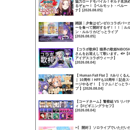
協力ロードモバイル！ギルド名決
るぞぉ〜！【ベルモット・ベルー
ナ】[2026.08.05]
雑談┊夕食はゼンゼロコラボバー
ーを食べて開封するぞ！！！┊ル
ン・ルルリカ/どっとライブ
[2026.08.05]
【コラボ歌枠】猫界の歌姫NiBOSH
さんをお迎えして歌います。🐟【
アイデスコラボウィーク】
[2026.08.04]
【 Human Fall Flat 】 #みりくるん
｜ 10周年！HFFも10周年！記念ス
ージやるぞ！ 【 リクム / どっとラ
ブ 】[2026.08.04]
【コードネーム】警察組 VS リバ
ィ【#ビギニングラセフ】
[2026.08.04]
>〖 開封 〗ソロライブでいただい