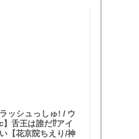
ッシュっしゅ! / ウ
 trac】舌王は誰だ⁉アイ
い【花京院ちえり/神