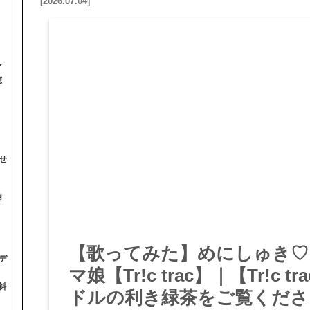
[2026.07.04]
マ
聴
せ
信
【歌ってみた】めにしゅき♡ラ
デ
マ娘【Tr!c trac】｜【Tr!c
斜
ドルの利き緑茶をご覧くださ