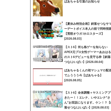
ばあちゃる引退のお知らせ
【夏休み特別企画】斜落せつなサ
ーデートボイス本人の前で同時視
【荒咬オウガ /ホロスターズ】
[2026.08.03]
【スト6】何も格ゲーを知らない
APEX元プロ女性ゲーマーあおはる
のスト6デビューを見守る枠【斜落
つな/ぶいぱい】[2026.08.04]
ばあちゃるくんの初マシュマロ配
でふううう🐴【ばあちゃる】
[2026.08.05]
【スト6】全体調整＋ヤスミンアプ
きたー！！エレナ、いやエレナ”さ
ん”お世話になります。ケン！？【
落せつな/ぶいぱい】[2026.08.03]