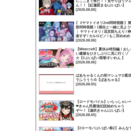
にここまで来た！！見守りはリク
ん！！【紅蓮罰まる/ぶいぱい】
[2026.08.06]
〖 #ヤマトイオリ2nd同時視聴 〗第
部同時視聴！1期生と一緒に見よう
┊ ヤマトイオリ / 花京院ちえり / 神
楽すず / カルロピノ / もこ田めめめ
[2026.08.06]
【Minecraft】夏休み特別編！おし
い建築をひさしぶりに見に行くゾ
☆【#ぶいぱい/彩歌すいれん 】
[2026.08.06]
ばあちゃるくんの初マシュマロ配
でふううう🐴【ばあちゃる】
[2026.08.05]
【ロードモバイル】いらっしゃい
❤きゃん民最強伝説始めちゃう
ぞ〜！【遠吠きゃん/ぶいぱい】
[2026.08.05]
【#ローモバぶいぱい祭2】みんな