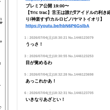
ム
プレミア公開 19:00〜
【Tr!c trac】舌王は誰だ⁉アイドルの
り/神楽すず/カルロピノ/ヤマトイオリ】
1

https://youtu.be/hbN6P6GslbA
1
:
2026/07/04(土)18:30:21
No.1446123079
ゅ
うっさ！
3
:
2026/07/04(土)18:30:55
No.1446123253
目が覚めるわ
信
5
:
2026/07/04(土)18:32:28
No.1446123698
あっこれかあ！
〜
6
:
2026/07/04(土)18:32:31
No.1446123705
いきなりあざとい！
で