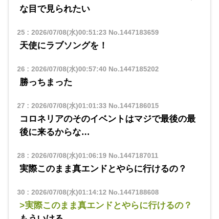
な目で見られたい
25
:
2026/07/08(水)00:51:23
No.1447183659
天使にラブソングを！
26
:
2026/07/08(水)00:57:40
No.1447185202
勝っちまった
27
:
2026/07/08(水)01:01:33
No.1447186015
コロネリアのそのイベントはマジで最後の最
後に来るからな…
28
:
2026/07/08(水)01:06:19
No.1447187011
実際このまま真エンドとやらに行けるの？
30
:
2026/07/08(水)01:14:12
No.1447188608
>実際このまま真エンドとやらに行けるの？
もういける