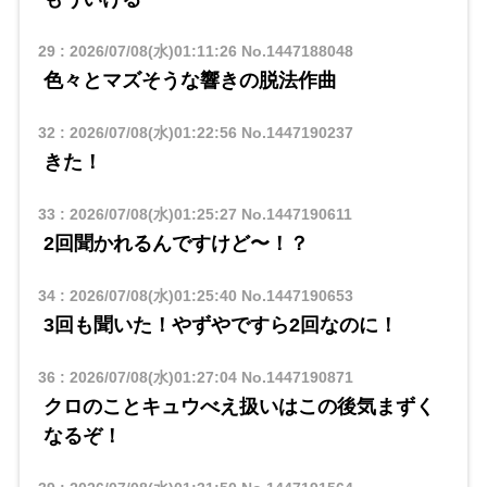
29
:
2026/07/08(水)01:11:26
No.1447188048
色々とマズそうな響きの脱法作曲
32
:
2026/07/08(水)01:22:56
No.1447190237
きた！
33
:
2026/07/08(水)01:25:27
No.1447190611
2回聞かれるんですけど〜！？
34
:
2026/07/08(水)01:25:40
No.1447190653
3回も聞いた！やずやですら2回なのに！
36
:
2026/07/08(水)01:27:04
No.1447190871
クロのことキュウべえ扱いはこの後気まずく
なるぞ！