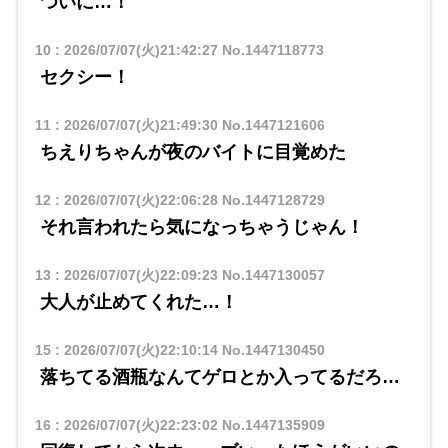
ついに…！
10
:
2026/07/07(火)21:42:27
No.1447118773
セクシー！
11
:
2026/07/07(火)21:49:30
No.1447121606
ちえりちゃんが夜のバイトに目覚めた
12
:
2026/07/07(火)22:06:28
No.1447128729
それ言われたら気になっちゃうじゃん！
13
:
2026/07/07(火)22:09:23
No.1447130057
大人が止めてくれた…！
15
:
2026/07/07(火)22:10:14
No.1447130450
落ちてる酒瓶なんてゲロとか入ってるだろ…
16
:
2026/07/07(火)22:23:02
No.1447135909