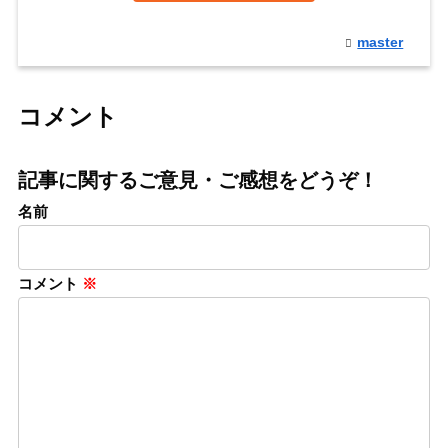
master
コメント
記事に関するご意見・ご感想をどうぞ！
名前
コメント
※