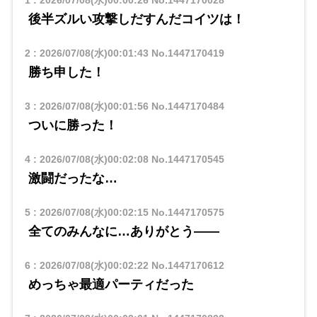
1
:
2026/07/08(水)00:00:26
No.1447170028
後半ズルい攻撃しだすんだコイツは！
2
:
2026/07/08(水)00:01:43
No.1447170419
勝ち申した！
3
:
2026/07/08(水)00:01:56
No.1447170484
ついに勝った！
4
:
2026/07/08(水)00:02:08
No.1447170545
激闘だったな…
5
:
2026/07/08(水)00:02:15
No.1447170575
全てのみんなに…ありがとう――
6
:
2026/07/08(水)00:02:22
No.1447170612
めっちゃ最適パーティだった