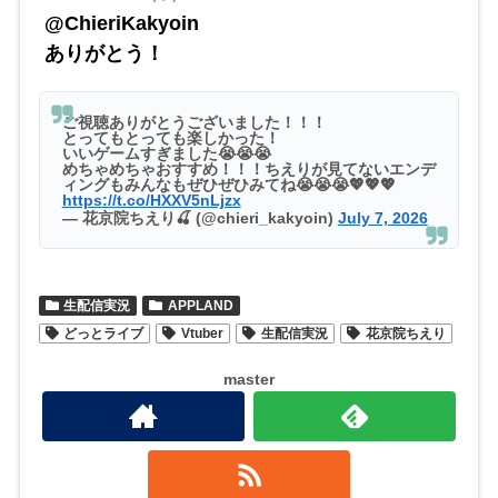
@ChieriKakyoin
​​ありがとう！
ご視聴ありがとうございました！！！
とってもとっても楽しかった！
いいゲームすぎました😭😭😭
めちゃめちゃおすすめ！！！ちえりが見てないエンデ
ィングもみんなもぜひぜひみてね😭😭😭💖💖💖
https://t.co/HXXV5nLjzx
— 花京院ちえり🍒 (@chieri_kakyoin)
July 7, 2026
生配信実況
APPLAND
どっとライブ
Vtuber
生配信実況
花京院ちえり
master