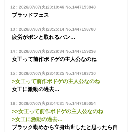
12
:
2026/07/07(火)23:10:46
No.1447153848
ブラッドフェス
13
:
2026/07/07(火)23:25:14
No.1447158780
疲労がポンと取れるパン…
14
:
2026/07/07(火)23:26:34
No.1447159236
女王って前作ボドゲの主人公なのね
15
:
2026/07/07(火)23:40:25
No.1447163710
>女王って前作ボドゲの主人公なのね
女王に激動の過去…
16
:
2026/07/07(火)23:44:31
No.1447165054
>>女王って前作ボドゲの主人公なのね
>女王に激動の過去…
ブラック勤めから立身出世したと思ったら自