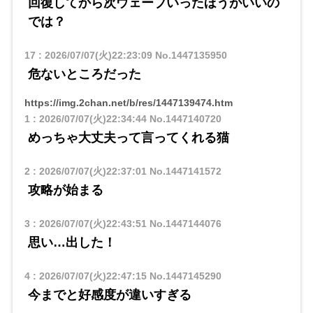
回復してから次ウェーブいったほうがいいの
では？
17
:
2026/07/07(火)22:23:09
No.1447135950
危ないところだった
https://img.2chan.net/b/res/1447139474.htm
1
:
2026/07/07(火)22:34:44
No.1447140720
めっちゃ大丈夫って言ってくれる猫
2
:
2026/07/07(火)22:37:01
No.1447141572
攻略が始まる
3
:
2026/07/07(火)22:43:51
No.1447144076
思い…出した！
4
:
2026/07/07(火)22:47:15
No.1447145290
今までと好感度が違いすぎる