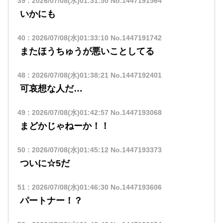
39
:
2026/07/08(水)01:31:50
No.1447191564
いかにも
40
:
2026/07/08(水)01:33:10
No.1447191742
またほうちゅうが悪いことしてる
48
:
2026/07/08(水)01:38:21
No.1447192401
可哀想な人だ…
49
:
2026/07/08(水)01:42:57
No.1447193068
まどかじゃねーか！！
50
:
2026/07/08(水)01:45:12
No.1447193373
ついに☆5だ
51
:
2026/07/08(水)01:46:30
No.1447193606
パートナー！？