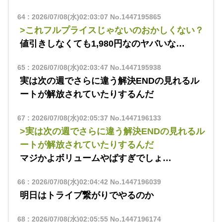
64
:
2026/07/08(水)02:03:07
No.1447195865
>これフルプライスじゃないのおかしくない？
値引きしなくても1,980円なのヤバいな…
65
:
2026/07/08(水)02:03:47
No.1447195938
実は次の週でさらに違う解決ENDの見れるル
ートが解放されていたりするんだ
67
:
2026/07/08(水)02:05:37
No.1447196133
>実は次の週でさらに違う解決ENDの見れるル
ートが解放されていたりするんだ
マジかよボリュームやばすぎでしょ…
66
:
2026/07/08(水)02:04:42
No.1447196039
明日はトライブ繋がりでやるのか
68
:
2026/07/08(水)02:05:55
No.1447196174