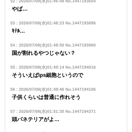
52
:
2026/07/08(水)01:46:48
No.1447193654
やば…
53
:
2026/07/08(水)01:48:23
No.1447193896
ｷﾃﾙ…
54
:
2026/07/08(水)01:48:50
No.1447193960
国が割れるやつじゃない？
55
:
2026/07/08(水)01:49:14
No.1447194016
そういえばips細胞というので
56
:
2026/07/08(水)01:49:46
No.1447194106
子供くらいは普通に作れそう
57
:
2026/07/08(水)01:51:30
No.1447194371
頭パネテリアがよ…