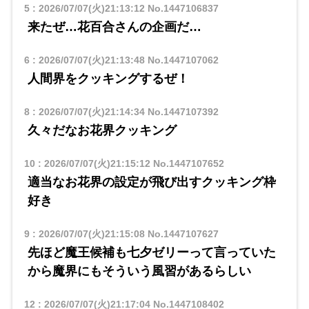
5
:
2026/07/07(火)21:13:12
No.1447106837
来たぜ…花百合さんの企画だ…
6
:
2026/07/07(火)21:13:48
No.1447107062
人間界をクッキングするぜ！
8
:
2026/07/07(火)21:14:34
No.1447107392
久々だなお花界クッキング
10
:
2026/07/07(火)21:15:12
No.1447107652
適当なお花界の設定が飛び出すクッキング枠
好き
9
:
2026/07/07(火)21:15:08
No.1447107627
先ほど魔王候補も七夕ゼリーって言っていた
から魔界にもそういう風習があるらしい
12
:
2026/07/07(火)21:17:04
No.1447108402