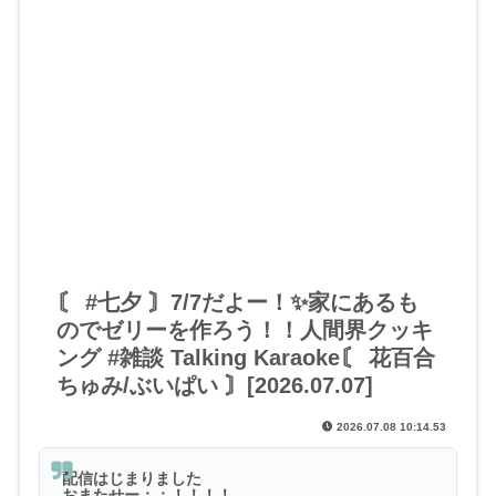
〘 #七夕 〙7/7だよー！✨家にあるも
のでゼリーを作ろう！！人間界クッキ
ング #雑談 Talking Karaoke〘 花百合
ちゅみ/ぶいぱい 〙[2026.07.07]
2026.07.08 10:14.53
配信はじまりました
おまたせー；；！！！！