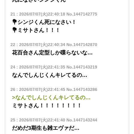
21
:
2026/07/07(火)22:40:18
No.1447142775
💐シンジくん死になさい！
💐ミサトさん！！！
22
:
2026/07/07(火)22:40:34
No.1447142870
花百合さん定型しか喋らないな…
24
:
2026/07/07(火)22:41:35
No.1447143219
なんでしんじくんキレてるの…
26
:
2026/07/07(火)22:41:45
No.1447143286
>なんでしんじくんキレてるの…
ミサトさん！！！！！！！！
25
:
2026/07/07(火)22:41:40
No.1447143244
だめだ3期生も雑エヴァだ…