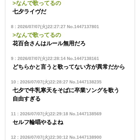
>なんで歌ってるの
七夕ライヴだ
8
:
2026/07/07(火)22:27:27
No.1447137801
>なんで歌ってるの
花百合さんはルール無用だろ
9
:
2026/07/07(火)22:28:14
No.1447138161
どちらかと言うと歌ってない方が異常だから
10
:
2026/07/07(火)22:28:27
No.1447138235
七夕で牛乳寒天をそばに卒業ソングを歌う
自由すぎる
11
:
2026/07/07(火)22:29:18
No.1447138569
セルフ輪唱やるよね
12
:
2026/07/07(火)22:30:12
No.1447138900