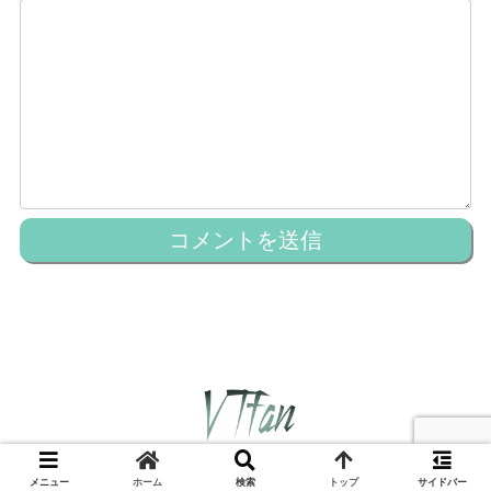
© 2018-2026 VTfan.
メニュー
ホーム
検索
トップ
サイドバー