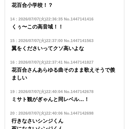
花百合小学校！？
14
:
2026/07/07(火)22:36:35
No.1447141416
くぅ〜この高音域！！
15
:
2026/07/07(火)22:37:00
No.1447141563
翼をくださいってクソ高いよな
16
:
2026/07/07(火)22:37:41
No.1447141827
花百合さんあらゆる曲そのまま歌えそうで羨
ましい
19
:
2026/07/07(火)22:40:04
No.1447142678
ミサト観がぎゃんと同レベル…！
20
:
2026/07/07(火)22:40:06
No.1447142698
行きなさいシンジくん
死になさいシンジくん