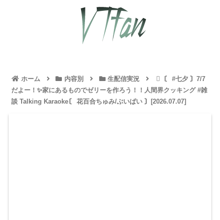
ホーム
内容別
生配信実況
〘 #七夕 〙7/7
だよー！✨家にあるものでゼリーを作ろう！！人間界クッキング #雑
談 Talking Karaoke〘 花百合ちゅみ/ぶいぱい 〙[2026.07.07]