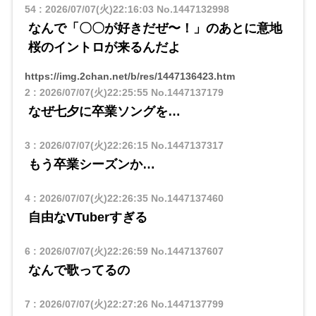
54
:
2026/07/07(火)22:16:03
No.1447132998
なんで「〇〇が好きだぜ〜！」のあとに意地
桜のイントロが来るんだよ
https://img.2chan.net/b/res/1447136423.htm
2
:
2026/07/07(火)22:25:55
No.1447137179
なぜ七夕に卒業ソングを…
3
:
2026/07/07(火)22:26:15
No.1447137317
もう卒業シーズンか…
4
:
2026/07/07(火)22:26:35
No.1447137460
自由なVTuberすぎる
6
:
2026/07/07(火)22:26:59
No.1447137607
なんで歌ってるの
7
:
2026/07/07(火)22:27:26
No.1447137799