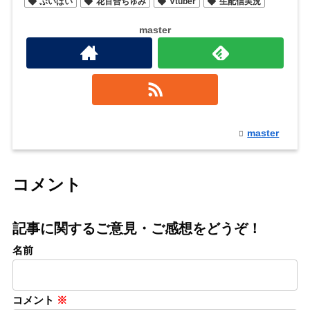
ぶいぱい
花百合ちゅみ
Vtuber
生配信実況
master
master
コメント
記事に関するご意見・ご感想をどうぞ！
名前
コメント
※