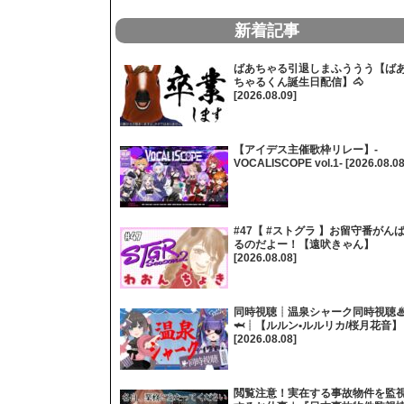
新着記事
ばあちゃる引退しまふううう【ば
ちゃるくん誕生日配信】🐴
[2026.08.09]
【アイデス主催歌枠リレー】-
VOCALISCOPE vol.1- [2026.08.08
#47【 #ストグラ 】お留守番がん
るのだよー！【遠吠きゃん】
[2026.08.08]
同時視聴┊温泉シャーク同時視聴
🦈┊【ルルン•ルルリカ/桜月花音】
[2026.08.08]
閲覧注意！実在する事故物件を監