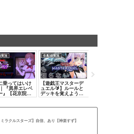
信実況
生配信実況
生配信実況
に乗ってはいけ
【遊戯王マスターデ
【遊戯王マスター
 ｜『異界エレベ
ュエル🔰】ルールと
ュエル🔰】ランク
ー』【花京院ち
デッキを覚えようの
シーズンに挑戦＆
2026.07.26]
巻‼️【カルロ・ピノ】
ーティス教習所【
[2026.07.12]
ュラック】【カル
ロ・ピノ】
[2026.08.02]
 ミラクルスターズ】自信、あり【神楽すず】