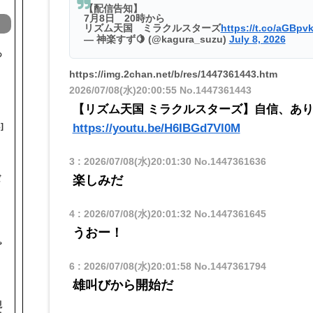
【配信告知】
7月8日 20時から
リズム天国 ミラクルスターズ
https://t.co/aGBp
— 神楽すず🍋 (@kagura_suzu)
July 8, 2026
あ
https://img.2chan.net/b/res/1447361443.htm
2026/07/08(水)20:00:55
No.1447361443
【リズム天国 ミラクルスターズ】自信、あ
https://youtu.be/H6IBGd7Vl0M
]
3
:
2026/07/08(水)20:01:30
No.1447361636
楽しみだ
ば
4
:
2026/07/08(水)20:01:32
No.1447361645
うおー！
♨
6
:
2026/07/08(水)20:01:58
No.1447361794
雄叫びから開始だ
視