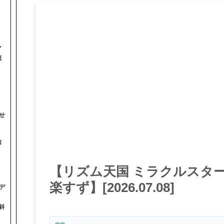
マ
聴
せ
信
【リズム天国 ミラクルスタ
楽すず】[2026.07.08]
デ
斜