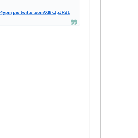
vk4ypm
pic.twitter.com/XI8kJpJRd1
り