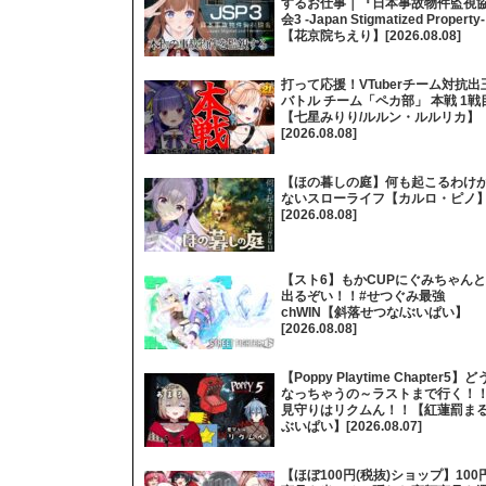
するお仕事｜『日本事故物件監視
会3 -Japan Stigmatized Property
【花京院ちえり】[2026.08.08]
打って応援！VTuberチーム対抗出
バトル チーム「ペカ部」 本戦 1戦
【七星みりり/ルルン・ルルリカ】
[2026.08.08]
【ほの暮しの庭】何も起こるわけ
ないスローライフ【カルロ・ピノ
[2026.08.08]
【スト6】もかCUPにぐみちゃんと
出るぞい！！#せつぐみ最強
chWIN【斜落せつな/ぶいぱい】
[2026.08.08]
【Poppy Playtime Chapter5】ど
なっちゃうの～ラストまで行く！
見守りはリクムん！！【紅蓮罰まる
ぶいぱい】[2026.08.07]
【ほぼ100円(税抜)ショップ】100