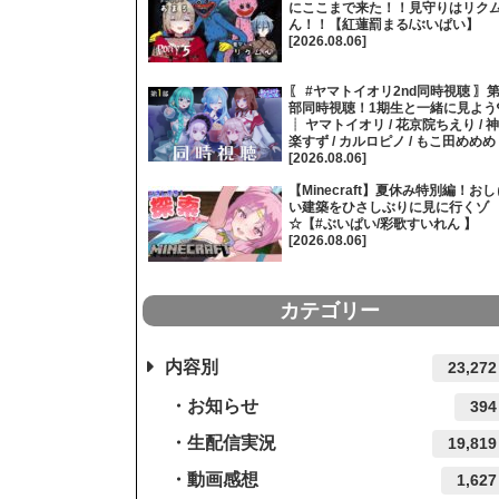
にここまで来た！！見守りはリク
ん！！【紅蓮罰まる/ぶいぱい】
[2026.08.06]
〖 #ヤマトイオリ2nd同時視聴 〗第
部同時視聴！1期生と一緒に見よう
┊ ヤマトイオリ / 花京院ちえり / 神
楽すず / カルロピノ / もこ田めめめ
[2026.08.06]
【Minecraft】夏休み特別編！おし
い建築をひさしぶりに見に行くゾ
☆【#ぶいぱい/彩歌すいれん 】
[2026.08.06]
カテゴリー
内容別
23,272
お知らせ
394
生配信実況
19,819
動画感想
1,627