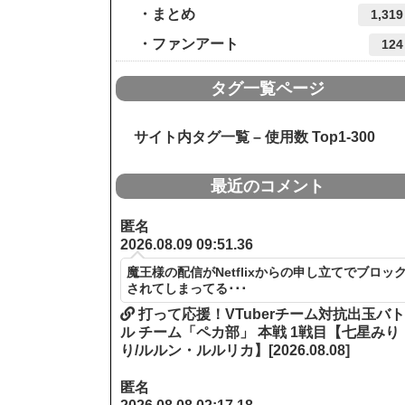
まとめ
1,319
ファンアート
124
タグ一覧ページ
サイト内タグ一覧 – 使用数 Top1-300
最近のコメント
匿名
2026.08.09 09:51.36
魔王様の配信がNetflixからの申し立てでブロッ
されてしまってる･･･
打って応援！VTuberチーム対抗出玉バ
ル チーム「ペカ部」 本戦 1戦目【七星みり
り/ルルン・ルルリカ】[2026.08.08]
匿名