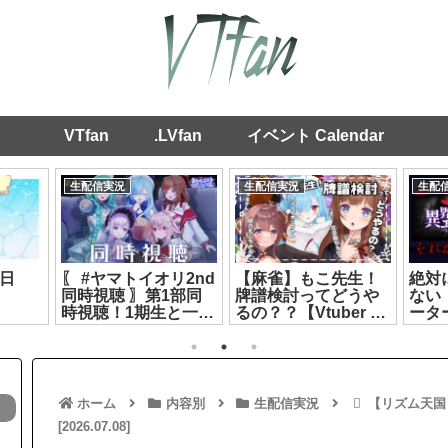
VTfan
.LVfan
イベント Calendar
生配信実況
生配信実況
生配
日
〖 #ヤマトイオリ2nd
【麻雀】もこ先生！
絶対
同時視聴 〗第1部同
牌譜検討ってどうや
ない
時視聴！1期生と一緒
るの？？【Vtuber 花
ータ
に見よう🩵┊ ヤマト
京院ちえり/ヤマトイ
えり】[
イオリ / 花京院ちえり
オリ/ばあちゃる/咲乃
/ 神楽すず / カルロピ
もこ】[2026.07.13]
ノ / もこ田めめめ
[2026.08.06]
ホーム
内容別
生配信実況
【リズム天国
[2026.07.08]