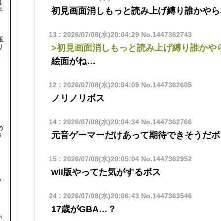
選
初見画面消しもっと読み上げ縛り誰かやら
ベ
13
:
2026/07/08(水)20:04:29
No.1447362743
玉
>初見画面消しもっと読み上げ縛り誰かや
り
絵面がね…
12
:
2026/07/08(水)20:04:09
No.1447362605
ノリノリボス
14
:
2026/07/08(水)20:04:34
No.1447362766
の
元音ゲーマーだけあって期待できそうだボ
ラ
15
:
2026/07/08(水)20:05:04
No.1447362952
wii版やってた気がするボス
と
ゃ
24
:
2026/07/08(水)20:06:43
No.1447363546
17歳がGBA…？
い