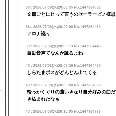
36
:
2026/07/08(水)20:08:55
No.1447364331
る
文節ごとにピって言うのセーラーピノ様思
ト
38
:
2026/07/08(水)20:09:08
No.1447364410
アロナ訛り
39
:
2026/07/08(水)20:09:13
No.1447364445
自動音声てなんか訛るよね
カ
40
:
2026/07/08(水)20:09:20
No.1447364480
しらたまボスがどんどん出てくる
43
:
2026/07/08(水)20:09:44
No.1447364628
輪っかくぐりの曲いきなり自分好みの曲だ
ッ
き込まれたなぁ
45
:
2026/07/08(水)20:10:05
No.1447364776