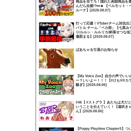
商品を当てろ！隠れた高額商品を
んだら自腹!?👀🔥 【ベルモット・
ルーナ】[2026.08.07]
打って応援！VTuberチーム対抗出
バトル チーム「ペカ部」【七星み
り/ルルン・ルルリカ/斜落せつな/紅
蓮罰まる】[2026.08.07]
ばあちゃる引退のお知らせ
【My Voice Zoo】自分の声でいい
ー？いいよー！！！【#けもV/#カ
騒ぎ】[2026.08.06]
#46【 #ストグラ 】あたちは犬だ
いうことを伝えていく！【遠吠き
ん】[2026.08.06]
【Poppy Playtime Chapter5】つ