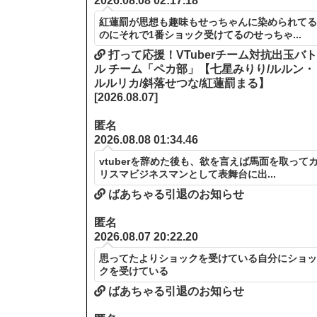
2026.08.08 02:17.18
紅蓮罰が思想も趣味もせっちゃんに染められて
のにそれで1番ショック受けてるのせっちゃ...
打って応援！VTuberチーム対抗出玉バ
ル チーム「ペカ部」【七星みりり/ルルン・
ルルリカ/斜落せつな/紅蓮罰まる】
[2026.08.07]
匿名
2026.08.08 01:34.46
vtuberを辞めた後も、欲を言えば馬面を取って
リスマビジネスマンとして表舞台に出...
ばあちゃる引退のお知らせ
匿名
2026.08.07 20:22.20
思ってたよりショックを受けている自分にショ
クを受けている
ばあちゃる引退のお知らせ