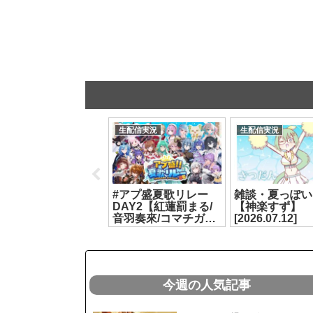
生配信実況
生配信実況
生配信実況
絨毯を洗ってお金を
#アプ盛夏歌リレー
雑談・夏っぽい
稼げ！そして世界を
DAY2【紅蓮罰まる/
【神楽すず】
救うのだ！！！ ｜
音羽奏來/コマチガブ/
[2026.07.12]
『絨毯を洗うゲー
よしか⁂/乙夏れい/神
ム』【花京院ちえ
楽すず】[2026.07.20]
】[2026.07.22]
今週の人気記事