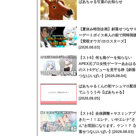
ばあちゃる引退のお知らせ
【夏休み特別企画】斜落せつなサ
ーデートボイス本人の前で同時視
【荒咬オウガ /ホロスターズ】
[2026.08.03]
【スト6】何も格ゲーを知らない
APEX元プロ女性ゲーマーあおはる
のスト6デビューを見守る枠【斜落
つな/ぶいぱい】[2026.08.04]
ばあちゃるくんの初マシュマロ配
でふううう🐴【ばあちゃる】
[2026.08.05]
【スト6】全体調整＋ヤスミンアプ
きたー！！エレナ、いやエレナ”さ
ん”お世話になります。ケン！？【
落せつな/ぶいぱい】[2026.08.03]