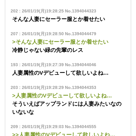
202
:
26/01/19(月)19:28:25
No.1394044323
そんな人妻にセーラー服とか着せたい
207
:
26/01/19(月)19:28:50
No.1394044479
>そんな人妻にセーラー服とか着せたい
冷静じゃない緑の先輩のレス
193
:
26/01/19(月)19:27:39
No.1394044046
人妻属性のVデビューして欲しいよね…
203
:
26/01/19(月)19:28:29
No.1394044353
>人妻属性のVデビューして欲しいよね…
そういえばアップランドには人妻みたいなの
いないな
209
:
26/01/19(月)19:29:03
No.1394044555
>>人妻属性のVデビューして欲しいよね…