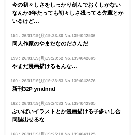
今の初々しさをしっかり刻んでおくしかない
なんか8年たっても初々しさ残ってる先輩とか
いるけど…
154
:
26/01/19(月)19:23:30
No.1394042536
同人作家のやまだなのださんだ
159
:
26/01/19(月)19:23:52
No.1394042665
やまだ漫画描けるもんな…
160
:
26/01/19(月)19:23:53
No.1394042676
新刊32P ymdnnd
162
:
26/01/19(月)19:24:33
No.1394042905
ぶいぱいイラストとか漫画描ける子多いし合
同誌出せるな
166
:
26/01/19(月)19:25:10
No.1394043125