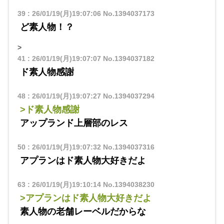
39
:
26/01/19(月)19:07:06
No.1394037173
ど素人物！？
>
41
:
26/01/19(月)19:07:07
No.1394037182
ド素人物感謝
48
:
26/01/19(月)19:07:27
No.1394037294
>ド素人物感謝
アップランド上層部のレス
50
:
26/01/19(月)19:07:32
No.1394037316
アプランはド素人物大好きだよ
63
:
26/01/19(月)19:10:14
No.1394038230
>アプランはド素人物大好きだよ
素人物の老舗レーベルだからな