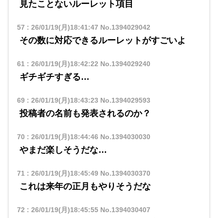
見たことないルーレット項目
57
:
26/01/19(月)18:41:47
No.1394029042
その数に対応できるルーレットがすごいよ
61
:
26/01/19(月)18:42:22
No.1394029240
ギチギチすぎる…
69
:
26/01/19(月)18:43:23
No.1394029593
投稿者の名前も発表されるのか？
70
:
26/01/19(月)18:44:46
No.1394030030
やまだ楽しそうだな…
71
:
26/01/19(月)18:45:49
No.1394030370
これは来年の正月もやりそうだな
72
:
26/01/19(月)18:45:55
No.1394030407