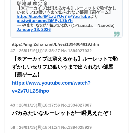
👹 地 獄 確 定 👹
【※アーカイブは消えるかも】ルーレットで恥ずかし
いセリフ13個いうまで出られない部屋【罰ゲーム】
https://t.co/u4M1xUYUv7
@YouTube
より
pic.twitter.com/2iMPyL3bYh
— やまだ なのだ 🐇ぶいぱい (@Yamada__Nanoda)
January 18, 2026
https://img.2chan.net/b/res/1394004619.htm
47
:
26/01/19(月)18:35:27
No.1394027032
【※アーカイブは消えるかも】ルーレットで恥
ずかしいセリフ13個いうまで出られない部屋
【罰ゲーム】
https://www.youtube.com/watch?
v=Zv7ULZSihpo
49
:
26/01/19(月)18:37:56
No.1394027807
バカみたいなルーレットが一瞬見えたぞ！
56
:
26/01/19(月)18:41:24
No.1394028929