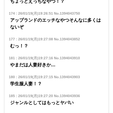
ちょっとえっちなやつ！？
174
:
26/01/19(月)19:26:51
No.1394043750
アップランドのエッチなやつそんなに多くは
ないぞ
177
:
26/01/19(月)19:27:08
No.1394043852
むっ！？
181
:
26/01/19(月)19:27:16
No.1394043910
やまだは人妻好きか…
180
:
26/01/19(月)19:27:15
No.1394043903
学生服人妻！？
185
:
26/01/19(月)19:27:20
No.1394043936
ジャンルとしてはもっとヤバい