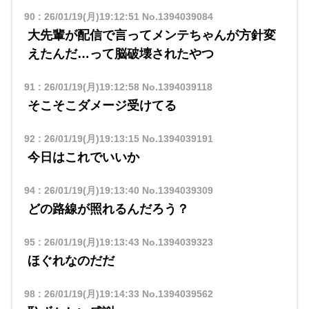
90
:
26/01/19(月)19:12:51
No.1394039084
大先輩が配信で言ってメンテちゃんが方針変
えたんだ…って脳破壊されたやつ
91
:
26/01/19(月)19:12:58
No.1394039118
そこそこダメージ受けてる
92
:
26/01/19(月)19:13:15
No.1394039191
今日はこれでいいか
94
:
26/01/19(月)19:13:40
No.1394039309
どの路線が照れるんだろう？
95
:
26/01/19(月)19:13:43
No.1394039323
ほぐれなのだだ
98
:
26/01/19(月)19:14:33
No.1394039562