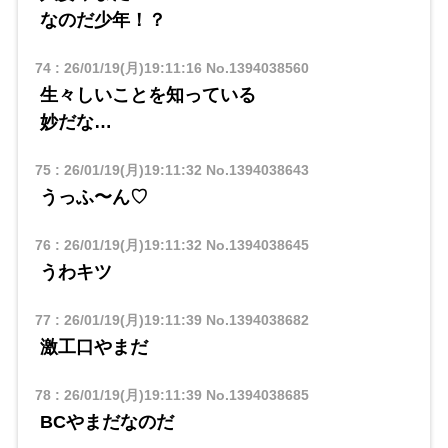
なのだ少年！？
74
:
26/01/19(月)19:11:16
No.1394038560
生々しいことを知っている
妙だな…
75
:
26/01/19(月)19:11:32
No.1394038643
うっふ〜ん♡
76
:
26/01/19(月)19:11:32
No.1394038645
うわキツ
77
:
26/01/19(月)19:11:39
No.1394038682
激工口やまだ
78
:
26/01/19(月)19:11:39
No.1394038685
BCやまだなのだ