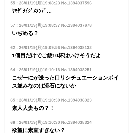
55
:
26/01/19(月)19:08:23
No.1394037596
ﾔﾏﾀﾞｦｲｼﾞﾒﾇﾝﾃﾞ…
57
:
26/01/19(月)19:08:37
No.1394037678
いぢめる？
62
:
26/01/19(月)19:09:56
No.1394038132
1個目だけでご飯10杯はいけそうだよ
64
:
26/01/19(月)19:10:18
No.1394038251
こぜーにが送った口リシチュエーションボイ
ス並みなのは流石にないか
65
:
26/01/19(月)19:10:30
No.1394038323
素人人妻もの？！
66
:
26/01/19(月)19:10:30
No.1394038324
欲望に素直すぎない？