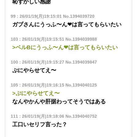
恥ずかしい感謝
99
:
26/01/19(月)19:15:01
No.1394039720
ガブさんにうっふ〜ん❤は言ってもらいたい
103
:
26/01/19(月)19:15:51
No.1394039988
>ベルBにうっふ〜ん❤は言ってもらいたい
100
:
26/01/19(月)19:15:27
No.1394039847
ぷにやらせてえ〜
105
:
26/01/19(月)19:16:15
No.1394040125
>ぷにやらせてえ〜
なんやかんや肝据わってそうではある
111
:
26/01/19(月)19:18:06
No.1394040752
工口いセリフ言った？