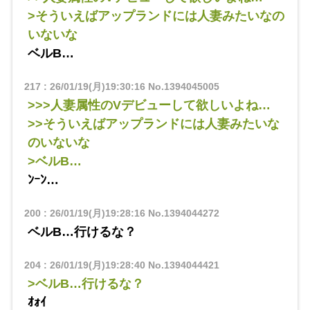
>そういえばアップランドには人妻みたいなの
いないな
ベルB…
217
:
26/01/19(月)19:30:16
No.1394045005
>>>人妻属性のVデビューして欲しいよね…
>>そういえばアップランドには人妻みたいな
のいないな
>ベルB…
ﾝｰﾝ…
200
:
26/01/19(月)19:28:16
No.1394044272
ベルB…行けるな？
204
:
26/01/19(月)19:28:40
No.1394044421
>ベルB…行けるな？
ｵｫｲ