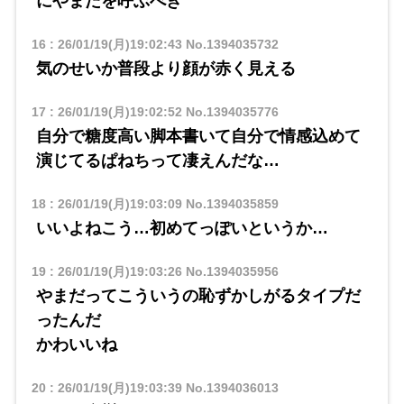
にやまだを呼ぶべき
16
:
26/01/19(月)19:02:43
No.1394035732
気のせいか普段より顔が赤く見える
17
:
26/01/19(月)19:02:52
No.1394035776
自分で糖度高い脚本書いて自分で情感込めて
演じてるぱねちって凄えんだな…
18
:
26/01/19(月)19:03:09
No.1394035859
いいよねこう…初めてっぽいというか…
19
:
26/01/19(月)19:03:26
No.1394035956
やまだってこういうの恥ずかしがるタイプだ
ったんだ
かわいいね
20
:
26/01/19(月)19:03:39
No.1394036013