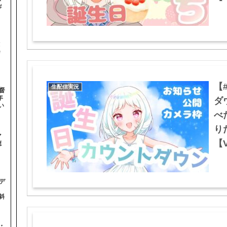
#
！
＃
【
生配信実況
督
年
ダ
い
べ
り
マ
【V
聴
デ
斜
じ