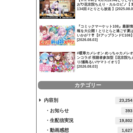
お💘花京院ちえり・カルロピノ【 
134回 #とりとら放送 】[2025.08.0
『コミックマーケット108』最新情
報を大公開！とりとらと過ごす夏
いかが？🎐【#アップランドC108
[2026.08.03]
#暖寒カメレオン めっちゃカメレ
ンコラボ 視聴者参加型【花京院ち
り/瀬島るい/ヤマトイオリ】
[2026.08.03]
カテゴリー
内容別
23,254
お知らせ
393
生配信実況
19,802
動画感想
1,627