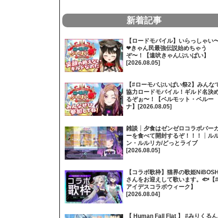
新着記事
【ロードモバイル】いらっしゃい
❤きゃん民最強伝説始めちゃう
ぞ〜！【遠吠きゃん/ぶいぱい】
[2026.08.05]
【#ローモバぶいぱい祭2】みんな
協力ロードモバイル！ギルド名決
るぞぉ〜！【ベルモット・ベルー
ナ】[2026.08.05]
雑談┊夕食はゼンゼロコラボバー
ーを食べて開封するぞ！！！┊ル
ン・ルルリカ/どっとライブ
[2026.08.05]
【コラボ歌枠】猫界の歌姫NiBOSH
さんをお迎えして歌います。🐟【
アイデスコラボウィーク】
[2026.08.04]
【 Human Fall Flat 】 #みりくるん