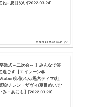
ね♪ 夏目めい[2022.03.24]
2022.03.25 09:40.48
1
 卒業式～二次会～ 】みんなで笑
て過ごす【エイレーン学
Vtuber/卯依れん/黒宮ティマ/紅
琥珀/チレン・ザヴィ/夏目めい/む
み・あにも】[2022.03.20]