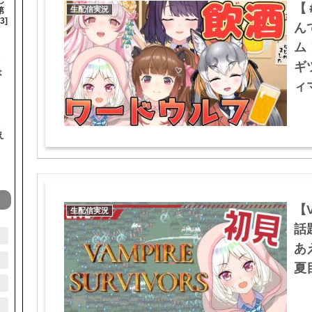
【
生配信実況
第
3]
ん
ム
ギ
は
】
ィマ
オ
え
【V
生配信実況
話
あ
夏目