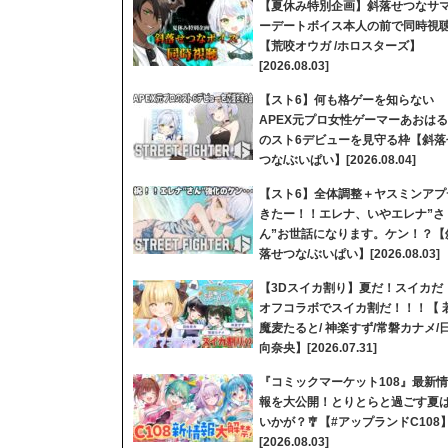
【夏休み特別企画】斜落せつなサ
ーデートボイス本人の前で同時視
【荒咬オウガ /ホロスターズ】
[2026.08.03]
【スト6】何も格ゲーを知らない
APEX元プロ女性ゲーマーあおはる
のスト6デビューを見守る枠【斜落
つな/ぶいぱい】[2026.08.04]
【スト6】全体調整＋ヤスミンアプ
きたー！！エレナ、いやエレナ”さ
ん”お世話になります。ケン！？【
落せつな/ぶいぱい】[2026.08.03]
【3Dスイカ割り】夏だ！スイカだ
オフコラボでスイカ割だ！！！【 
魔麦たると/ 神楽すず/常磐カナメ/
向奈央】[2026.07.31]
『コミックマーケット108』最新情
報を大公開！とりとらと過ごす夏
いかが？🎐【#アップランドC108
[2026.08.03]