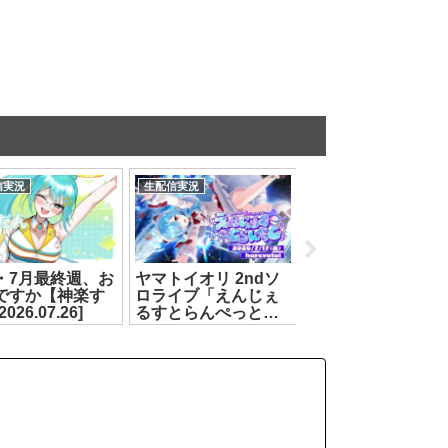
信実況
生配信実況
生配信実況
・7月最終週、お
ヤマトイオリ 2ndソ
ヤマトイオリ 2nd
ですか【神楽す
ロライブ「えんじぇ
ロライブ「えんじ
026.07.26]
るすとらんぺっと」
るすとらんぺっと
第2部[2026.07.17]
第1部[2026.07.17]