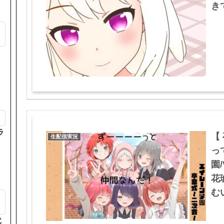
きて
も
ラ
【
生配信実況
っ
園/
花
むい
じ