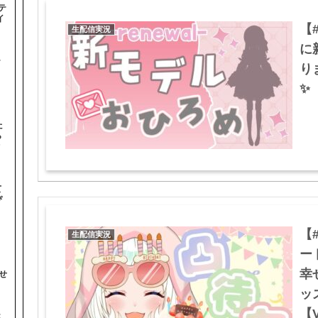
テ
イ
【
生配信実況
に
テ
り
✨【
た
ら
オ
て
ぴ
【
生配信実況
ー
幸
せ
ッ
【V
ス