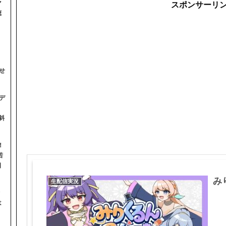
マ
スポンサーリ
聴
せ
デ
斜
！
若
日
みり
生配信実況
は
】