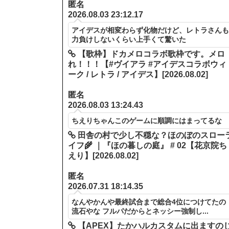
匿名
2026.08.03 23:12.17
アイデスが相変わらず化物だけど、レトラさん
力負けしないくらい上手くて驚いた
【歌枠】ドカメロコラボ歌枠です。メロ
れ！！！【#ヴイアラ #アイデスコラボウィ
ーク / レトラ / アイデス】[2026.08.02]
匿名
2026.08.03 13:24.43
ちえりちゃんこのゲームに順調にはまってるな
田舎の村で少し不穏な？ほのぼのスロー
イフ🌾 ｜『ほの暮しの庭』 # 02【花京院ち
えり】[2026.08.02]
匿名
2026.07.31 18:14.35
なんやかんや最終試合まで総合4位につけてたの
流石やな フルパだからとネッシー強制し...
【APEX】たかハルカスタムに出ますの