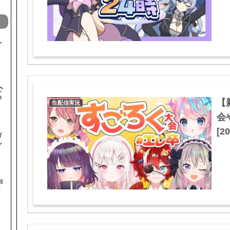
〜
で
め
【
生配信実況
会
[20
ガ
ル
I
#