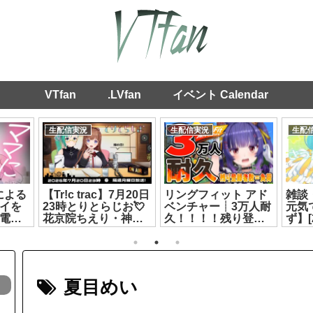
VTfan
.LVfan
イベント Calendar
生配信実況
生配信実況
生配
rによる
【Tr!c trac】7月20日
リングフィット アド
雑談
イを
23時とりとらじお💘
ベンチャー┊3万人耐
元気
【電脳
花京院ちえり・神楽
久！！！！残り登録
ず】[2
すず【 第133回 #とり
者数＝負荷のリング
とら放送 】
フィット！！┊ルル
[2026.07.20]
ン・ルルリカ/どっと
ライブ【ルルン・ル
ルリカ】[2026.07.27]
夏目めい