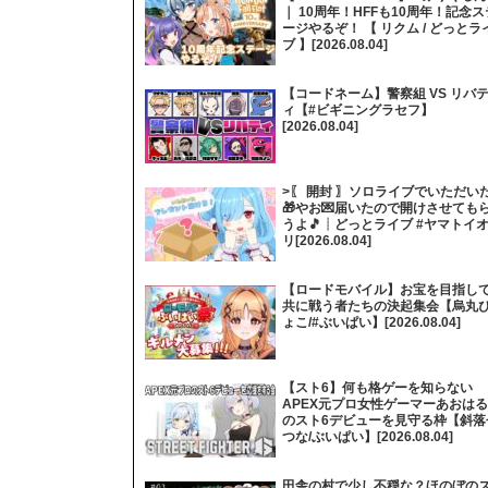
｜ 10周年！HFFも10周年！記念ス
ージやるぞ！ 【 リクム / どっとラ
ブ 】[2026.08.04]
【コードネーム】警察組 VS リバ
ィ【#ビギニングラセフ】
[2026.08.04]
>〖 開封 〗ソロライブでいただい
🎁やお💌届いたので開けさせても
うよ🎵┊どっとライブ #ヤマトイ
リ[2026.08.04]
【ロードモバイル】お宝を目指し
共に戦う者たちの決起集会【烏丸
ょこ/#ぶいぱい】[2026.08.04]
【スト6】何も格ゲーを知らない
APEX元プロ女性ゲーマーあおはる
のスト6デビューを見守る枠【斜落
つな/ぶいぱい】[2026.08.04]
田舎の村で少し不穏な？ほのぼの