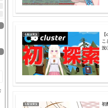
【
生配信実況
こ
況/
た
な
初
生配信実況