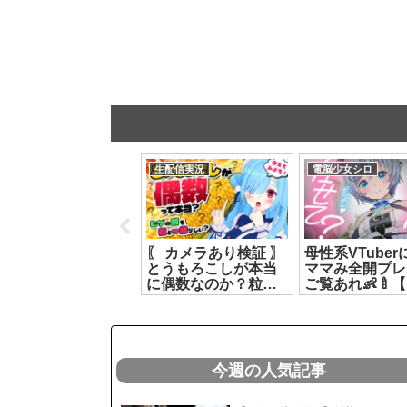
生配信実況
生配信実況
電脳少女シロ
絶対に乗ってはいけ
〖 カメラあり検証 〗
母性系VTube
ない ｜『異界エレベ
とうもろこしが本当
ママみ全開プレ
ーター』【花京院ち
に偶数なのか？粒と
ご覧あれ👶🍼
り】[2026.07.26]
髭は同じ数なのか？
少女シロ】
数える┊どっとライ
[2026.07.31]
ブ #ヤマトイオリ
[2026.07.20]
今週の人気記事