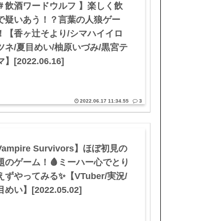
＃飲酒ワードウルフ 】楽しく飲
で疑いあう！？言葉の人狼ゲー
！【香ヶ辻そより/シマハイイロ
ツネ/夏目めい/柚原いづみ/黒宮テ
】[2022.06.16]
2022.06.17 11:34.55
3
ampire Survivors】ほぼ初見の
題のゲーム！🩸ミーハー心でとり
えずやってみる✨【VTuber/実況/
めい】[2022.05.02]