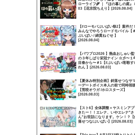
ローライフ🌾 ｜『ほの暮しの庭』 
03【花京院ちえり】[2026.08.04]
【#ローモバぶいぱい祭2】案件だ
みんなでやろうロードモバイル【
ぶいぱい / 綿貫ねぐせ 】
[2026.08.04]
【パワプロ2026 】熱血おしゅい監
の３年しばり栄冠ナイン ☆彡〜１
目春から〜＃1【#ぶいぱい/彩歌す
れん 】[2026.08.03]
【夏休み特別企画】斜落せつなサ
ーデートボイス本人の前で同時視
【荒咬オウガ /ホロスターズ】
[2026.08.03]
【スト6】全体調整＋ヤスミンアプ
きたー！！エレナ、いやエレナ”さ
ん”お世話になります。ケン！？【
落せつな/ぶいぱい】[2026.08.03]
【Tr!c trac】8月3日23時とりとら