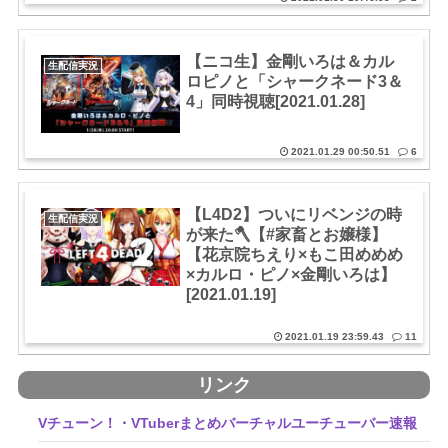
【ニコ生】金剛いろは＆カル
生配信実況
ロピノと「シャークネード3＆
4」同時視聴[2021.01.28]
2021.01.29 00:50.51
6
【L4D2】ついにリベンジの時
生配信実況
が来た🪓【#家畜とお嬢様​】
【花京院ちえり×もこ田めめめ
×カルロ・ピノ×金剛いろは】
[2021.01.19]
2021.01.19 23:59.43
11
リンク
Vチューン！・VTuberまとめバーチャルユーチューバー速報