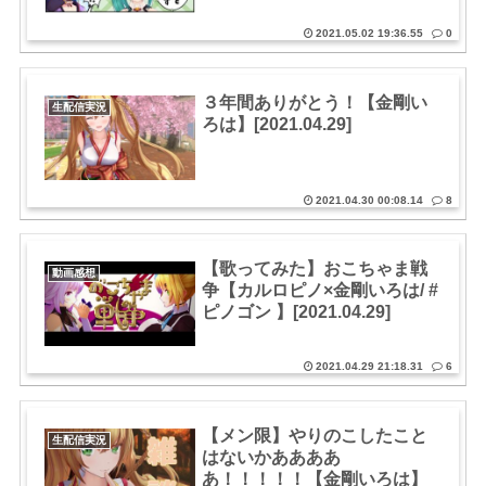
2021.05.02 19:36.55
0
３年間ありがとう！【金剛い
生配信実況
ろは】[2021.04.29]
2021.04.30 00:08.14
8
【歌ってみた】おこちゃま戦
動画感想
争【カルロピノ×金剛いろは/ #
ピノゴン​ 】[2021.04.29]
2021.04.29 21:18.31
6
【メン限】やりのこしたこと
生配信実況
はないかああああ
あ！！！！！【金剛いろは】