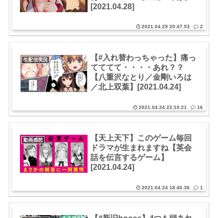
[2021.04.28]
2021.04.29 20:47.53
2
【#入れ替わっちゃった​】痛っ
生配信実況
てててて・・・・あれ？？
【八重沢なとり／金剛いろは
／北上双葉】[2021.04.24]
2021.04.24 22:10.21
16
【天上天下】このゲーム毎回
動画感想
ドラマが生まれますね【英会
話を伝言するゲーム】
[2021.04.24]
2021.04.24 18:40.36
1