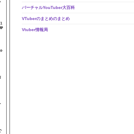
ム
バーチャルYouTuber大百科
VTuberのまとめのまとめ
1

Vtuber情報局
ゅ
信
〜
で