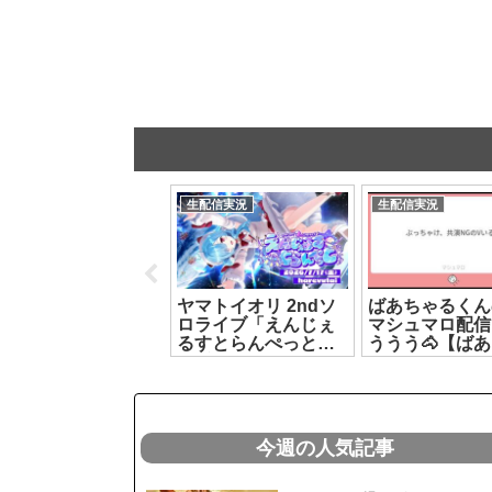
生配信実況
生配信実況
生配信実況
〖 カメラあり検証 〗
ヤマトイオリ 2ndソ
ばあちゃるくん
とうもろこしが本当
ロライブ「えんじぇ
マシュマロ配信
に偶数なのか？粒と
るすとらんぺっと」
ううう🐴【ば
髭は同じ数なのか？
第2部[2026.07.17]
る】[2026.08.0
数える┊どっとライ
ブ #ヤマトイオリ
2026.07.20]
今週の人気記事