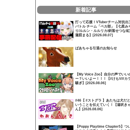
新着記事
打って応援！VTuberチーム対抗出
バトル チーム「ペカ部」【七星み
り/ルルン・ルルリカ/斜落せつな/紅
蓮罰まる】[2026.08.07]
ばあちゃる引退のお知らせ
【My Voice Zoo】自分の声でいい
ー？いいよー！！！【#けもV/#カ
騒ぎ】[2026.08.06]
#46【 #ストグラ 】あたちは犬だ
いうことを伝えていく！【遠吠き
ん】[2026.08.06]
【Poppy Playtime Chapter5】つ