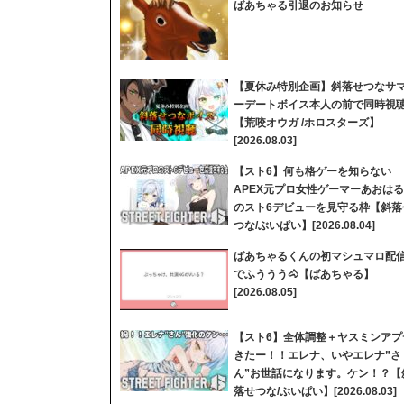
ばあちゃる引退のお知らせ
【夏休み特別企画】斜落せつなサ
ーデートボイス本人の前で同時視
【荒咬オウガ /ホロスターズ】
[2026.08.03]
【スト6】何も格ゲーを知らない
APEX元プロ女性ゲーマーあおはる
のスト6デビューを見守る枠【斜落
つな/ぶいぱい】[2026.08.04]
ばあちゃるくんの初マシュマロ配
でふううう🐴【ばあちゃる】
[2026.08.05]
【スト6】全体調整＋ヤスミンアプ
きたー！！エレナ、いやエレナ”さ
ん”お世話になります。ケン！？【
落せつな/ぶいぱい】[2026.08.03]