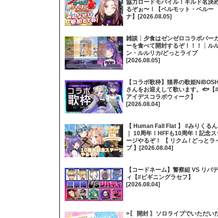
協力ロードモバイル！ギルド名決
るぞぉ〜！【ベルモット・ベルー
ナ】[2026.08.05]
雑談┊夕食はゼンゼロコラボバー
ーを食べて開封するぞ！！！┊ル
ン・ルルリカ/どっとライブ
[2026.08.05]
【コラボ歌枠】猫界の歌姫NiBOSH
さんをお迎えして歌います。🐟【
アイデスコラボウィーク】
[2026.08.04]
【 Human Fall Flat 】 #みりくるん
｜ 10周年！HFFも10周年！記念ス
ージやるぞ！ 【 リクム / どっとラ
ブ 】[2026.08.04]
【コードネーム】警察組 VS リバ
ィ【#ビギニングラセフ】
[2026.08.04]
>〖 開封 〗ソロライブでいただい