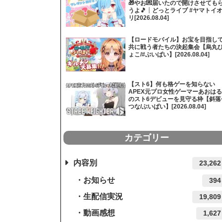
🎁やお💌届いたので開けさせても
うよ🎵┊どっとライブ #ヤマトイ
リ[2026.08.04]
【ロードモバイル】お宝を目指し
共に戦う者たちの決起集会【烏丸
ょこ/#ぶいぱい】[2026.08.04]
【スト6】何も格ゲーを知らない
APEX元プロ女性ゲーマーあおはる
のスト6デビューを見守る枠【斜落
つな/ぶいぱい】[2026.08.04]
カテゴリー
内容別
23,262
お知らせ
394
生配信実況
19,809
動画感想
1,627