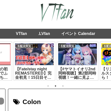
VTfan
.LVfan
イベント Calendar
生配信実況
生配信実況
生配
の初
【Fate/stay night
【#ヤマトイオリ2nd
【リ
でふ
REMASTERED】完
同時視聴】第2部同時
ルス
あちゃ
全初見！15日目そろ
視聴！一緒に見よう
ら！
5]
そろ佳境か！？※ネ
🩵【#ヤマトイオリ #
[2026
タバレ注意【#15】
富士葵 #猫宮ひな
【七星みりり】
た】[2026.08.01]
[2026.07.29]
Colon