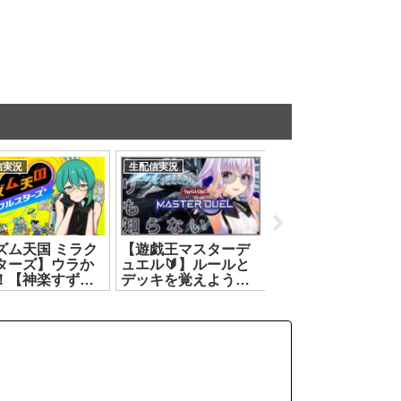
信実況
生配信実況
生配信実況
ズム天国 ミラク
【遊戯王マスターデ
リングフィット ア
ターズ】ウラか
ュエル🔰】ルールと
ベンチャー┊3万人
！【神楽すず】
デッキを覚えようの
久！！！！残り登
.07.16]
巻‼️【カルロ・ピノ】
者数＝負荷のリン
[2026.07.12]
フィット！！┊ル
ン・ルルリカ/どっ
ライブ【ルルン・
ルリカ】[2026.07.2