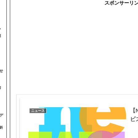
スポンサーリ
マ
聴
せ
信
【
ニュース
デ
ビス
斜