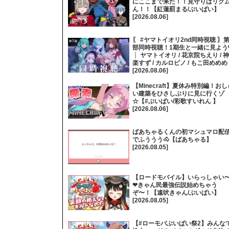
にここまで来た！！見守りはリク
ん！！【紅蓮罰まる/ぶいぱい】
[2026.08.06]
〖 #ヤマトイオリ2nd同時視聴 〗第
部同時視聴！1期生と一緒に見よう
┊ ヤマトイオリ / 花京院ちえり / 神
楽すず / カルロピノ / もこ田めめめ
[2026.08.06]
【Minecraft】夏休み特別編！おし
い建築をひさしぶりに見に行くゾ
☆【#ぶいぱい/彩歌すいれん 】
[2026.08.06]
ばあちゃるくんの初マシュマロ配
でふううう🐴【ばあちゃる】
[2026.08.05]
【ロードモバイル】いらっしゃい
❤きゃん民最強伝説始めちゃう
ぞ〜！【遠吠きゃん/ぶいぱい】
[2026.08.05]
【#ローモバぶいぱい祭2】みんな