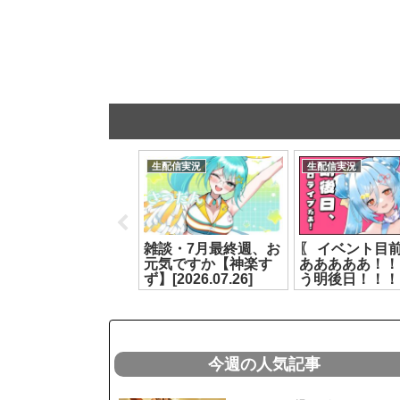
生配信実況
生配信実況
生配信実況
リングフィット アド
雑談・7月最終週、お
〖 イベント目前
ベンチャー┊3万人耐
元気ですか【神楽す
あああああ！！
久！！！！残り登録
ず】[2026.07.26]
う明後日！！！
者数＝負荷のリング
っとライブ #ヤ
フィット！！┊ルル
イオリ[2026.07.
ン・ルルリカ/どっと
ライブ【ルルン・ル
リカ】[2026.07.27]
今週の人気記事