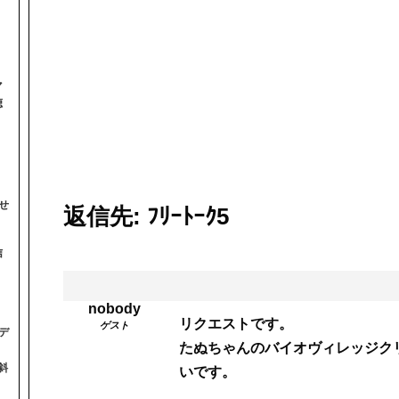
マ
聴
せ
返信先: ﾌﾘｰﾄｰｸ5
信
nobody
リクエストです。
ゲスト
デ
たぬちゃんのバイオヴィレッジク
斜
いです。