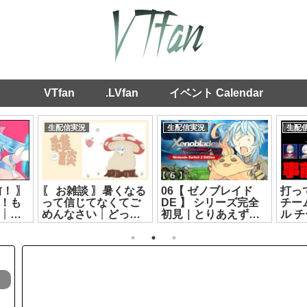
VTfan
.LVfan
イベント Calendar
生配信実況
生配信実況
生配
！ 〗
〖 お雑談 〗暑くなる
06【 ゼノブレイド
打って
！も
って信じてなくてご
DE 】 シリーズ完全
チー
┊ど
めんなさい┊どっと
初見｜とりあえず挫
ル 
マト
ライブ #ヤマトイオ
折するまで進むか【
【七
15]
リ[2026.07.09]
リクム / どっとライブ
ン・
】[2026.07.28]
つな
[2026