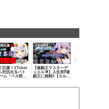
信実況
生配信実況
生配信実況
応援！VTuber
【遊戯王マスターデ
>〖 開封 〗ソロラ
ム対抗出玉バト
ュエル🔰】人生初⁉️遊
ブでいただいた🎁
チーム「ペカ部」
戯王に挑戦‼️【カル
お💌届いたので開
星みりり/ルル
ロ・ピノ】
させてもらうよ🎵
ルルリカ/斜落せ
[2026.07.10]
どっとライブ #ヤ
/紅蓮罰まる】
トイオリ[2026.08.0
.08.07]