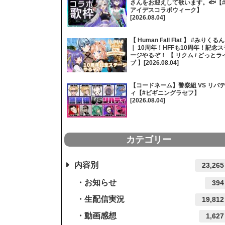
さんをお迎えして歌います。🐟【
アイデスコラボウィーク】
[2026.08.04]
【 Human Fall Flat 】 #みりくるん
｜ 10周年！HFFも10周年！記念ス
ージやるぞ！ 【 リクム / どっとラ
ブ 】[2026.08.04]
【コードネーム】警察組 VS リバ
ィ【#ビギニングラセフ】
[2026.08.04]
カテゴリー
内容別
23,265
お知らせ
394
生配信実況
19,812
動画感想
1,627