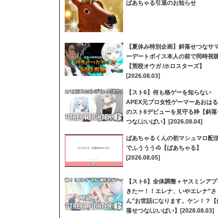
ばあちゃる引退のお知らせ
【夏休み特別企画】斜落せつなサ
ーデートボイス本人の前で同時視
【荒咬オウガ /ホロスターズ】
[2026.08.03]
【スト6】何も格ゲーを知らない
APEX元プロ女性ゲーマーあおはる
のスト6デビューを見守る枠【斜落
つな/ぶいぱい】[2026.08.04]
ばあちゃるくんの初マシュマロ配
でふううう🐴【ばあちゃる】
[2026.08.05]
【スト6】全体調整＋ヤスミンアプ
きたー！！エレナ、いやエレナ”さ
ん”お世話になります。ケン！？【
落せつな/ぶいぱい】[2026.08.03]