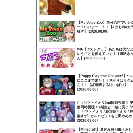
【My Voice Zoo】自分の声でいい
ー？いいよー！！！【#けもV/#カ
騒ぎ】[2026.08.06]
#46【 #ストグラ 】あたちは犬だ
いうことを伝えていく！【遠吠き
ん】[2026.08.06]
【Poppy Playtime Chapter5】つ
にここまで来た！！見守りはリク
ん！！【紅蓮罰まる/ぶいぱい】
[2026.08.06]
〖 #ヤマトイオリ2nd同時視聴 〗第
部同時視聴！1期生と一緒に見よう
┊ ヤマトイオリ / 花京院ちえり / 神
楽すず / カルロピノ / もこ田めめめ
[2026.08.06]
【Minecraft】夏休み特別編！おし