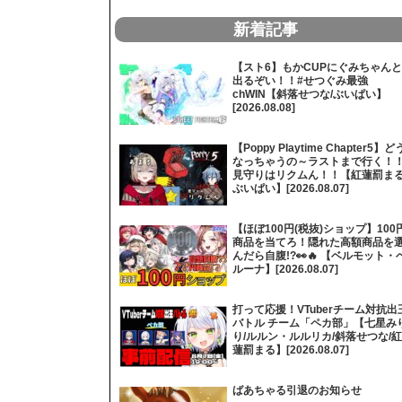
新着記事
【スト6】もかCUPにぐみちゃんと
出るぞい！！#せつぐみ最強
chWIN【斜落せつな/ぶいぱい】
[2026.08.08]
【Poppy Playtime Chapter5】ど
なっちゃうの～ラストまで行く！
見守りはリクムん！！【紅蓮罰まる
ぶいぱい】[2026.08.07]
【ほぼ100円(税抜)ショップ】100
商品を当てろ！隠れた高額商品を
んだら自腹!?👀🔥 【ベルモット・
ルーナ】[2026.08.07]
打って応援！VTuberチーム対抗出
バトル チーム「ペカ部」【七星み
り/ルルン・ルルリカ/斜落せつな/紅
蓮罰まる】[2026.08.07]
ばあちゃる引退のお知らせ