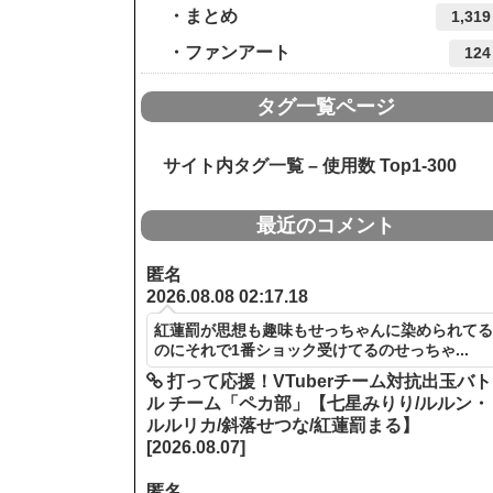
まとめ
1,319
ファンアート
124
タグ一覧ページ
サイト内タグ一覧 – 使用数 Top1-300
最近のコメント
匿名
2026.08.08 02:17.18
紅蓮罰が思想も趣味もせっちゃんに染められて
のにそれで1番ショック受けてるのせっちゃ...
打って応援！VTuberチーム対抗出玉バト
ル チーム「ペカ部」【七星みりり/ルルン・
ルルリカ/斜落せつな/紅蓮罰まる】
[2026.08.07]
匿名