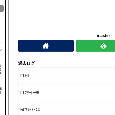
master
う
！
/
過去ログ
円
選
ベ
Hi
玉
ﾌﾘｰﾄｰｸ5
り
ﾌﾘｰﾄｰｸ4