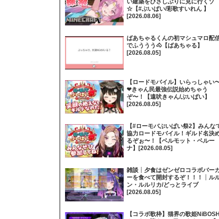
い建築をひさしぶりに見に行くゾ
☆【#ぶいぱい/彩歌すいれん 】
[2026.08.06]
ばあちゃるくんの初マシュマロ配
でふううう🐴【ばあちゃる】
[2026.08.05]
【ロードモバイル】いらっしゃい
❤きゃん民最強伝説始めちゃう
ぞ〜！【遠吠きゃん/ぶいぱい】
[2026.08.05]
【#ローモバぶいぱい祭2】みんな
協力ロードモバイル！ギルド名決
るぞぉ〜！【ベルモット・ベルー
ナ】[2026.08.05]
雑談┊夕食はゼンゼロコラボバー
ーを食べて開封するぞ！！！┊ル
ン・ルルリカ/どっとライブ
[2026.08.05]
【コラボ歌枠】猫界の歌姫NiBOSH