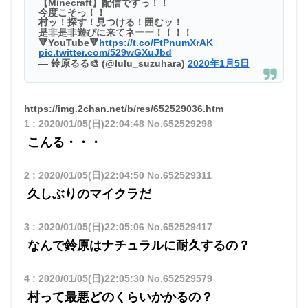
【Minecraft】配信ですっ！！
今度こそっ！！
村ッ！探す！見つける！囲むッ！
是非是非遊びに来てネーー！！！！
🔻YouTube🔻
https://t.co/FtPnumXrAK
pic.twitter.com/529wGXuJbd
— 鈴原るる🎨 (@lulu_suzuhara)
2020年1月5日
https://img.2chan.net/b/res/652529036.htm
1
:
2020/01/05(日)22:04:48
No.652529298
こんる・・・
2
:
2020/01/05(日)22:04:50
No.652529311
久しぶりのマイクラだ
3
:
2020/01/05(日)22:05:06
No.652529417
なんで鈴原はナチュラルに耐久するの？
4
:
2020/01/05(日)22:05:30
No.652529579
村って最悪どのくらいかかるの？