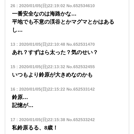
26
:
2020/01/05(日)22:19:02
No.652534610
一番安全なのは海路かな…
平地でも不意の渓谷とかマグマとかはある
し…
13
:
2020/01/05(日)22:10:48
No.652531470
あれ？すずはら太った？気のせい？
15
:
2020/01/05(日)22:13:32
No.652532455
いつもより鈴原が大きめなのかも
16
:
2020/01/05(日)22:15:22
No.652533142
鈴原…
記憶が…
17
:
2020/01/05(日)22:15:38
No.652533242
私鈴原るる、8歳！