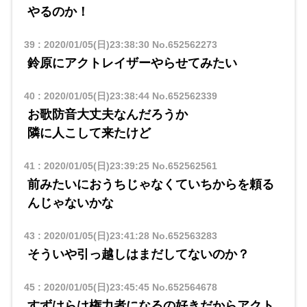
やるのか！
39
:
2020/01/05(日)23:38:30
No.652562273
鈴原にアクトレイザーやらせてみたい
40
:
2020/01/05(日)23:38:44
No.652562339
お歌防音大丈夫なんだろうか
隣に人こして来たけど
41
:
2020/01/05(日)23:39:25
No.652562561
前みたいにおうちじゃなくていちからを頼る
んじゃないかな
43
:
2020/01/05(日)23:41:28
No.652563283
そういや引っ越しはまだしてないのか？
45
:
2020/01/05(日)23:45:45
No.652564678
すずはらは権力者になるの好きだからアクト