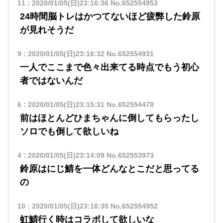
11
:
2020/01/05(日)23:16:36
No.652554953
24時間脳トレはかつてないほど疲弊した鈴原
が見れそうだ
9
:
2020/01/05(日)23:16:32
No.652554931
一人でここまで色々出来てる時点でもう初心
者ではないんだ
6
:
2020/01/05(日)23:15:31
No.652554478
前はほとんどひまちゃんに倒してもらったし
ソロでも倒して欲しいね
4
:
2020/01/05(日)23:14:09
No.652553973
鈴原はにじ鯖を一体どんなとこだと思ってる
の
10
:
2020/01/05(日)23:16:35
No.652554952
虹鯖行く時はコラボして欲しいな