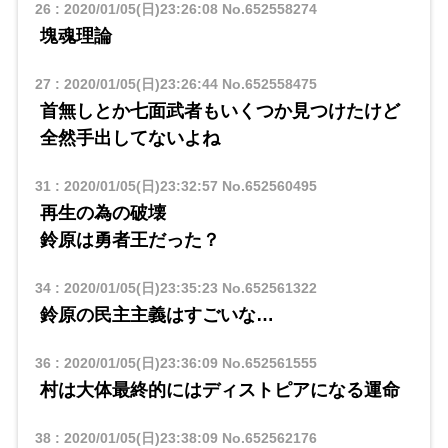
26
:
2020/01/05(日)23:26:08
No.652558274
塊魂理論
27
:
2020/01/05(日)23:26:44
No.652558475
首無しとか七面武者もいくつか見つけたけど
全然手出してないよね
31
:
2020/01/05(日)23:32:57
No.652560495
再生の為の破壊
鈴原は勇者王だった？
34
:
2020/01/05(日)23:35:23
No.652561322
鈴原の民主主義はすごいな…
36
:
2020/01/05(日)23:36:09
No.652561555
村は大体最終的にはディストピアになる運命
38
:
2020/01/05(日)23:38:09
No.652562176