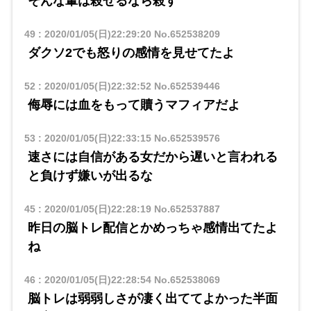
そんな輩は殺せるなら殺す
49
:
2020/01/05(日)22:29:20
No.652538209
ダクソ2でも怒りの感情を見せてたよ
52
:
2020/01/05(日)22:32:52
No.652539446
侮辱には血をもって贖うマフィアだよ
53
:
2020/01/05(日)22:33:15
No.652539576
速さには自信がある女だから遅いと言われる
と負けず嫌いが出るな
45
:
2020/01/05(日)22:28:19
No.652537887
昨日の脳トレ配信とかめっちゃ感情出てたよ
ね
46
:
2020/01/05(日)22:28:54
No.652538069
脳トレは弱弱しさが凄く出ててよかった半面