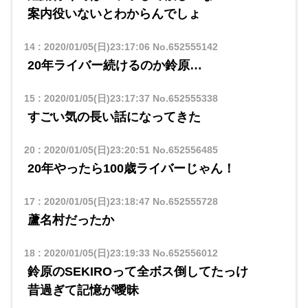
案内役いないとわからんでしょ
14
:
2020/01/05(日)23:17:06
No.652555142
20年ライバー続けるのか鈴原…
15
:
2020/01/05(日)23:17:37
No.652555338
すごい気の長い話になってきた
20
:
2020/01/05(日)23:20:51
No.652556485
20年やったら100歳ライバーじゃん！
17
:
2020/01/05(日)23:18:47
No.652555728
蘆名村だったか
18
:
2020/01/05(日)23:19:33
No.652556012
鈴原のSEKIROって全ボス倒してたっけ
昔過ぎて記憶が曖昧