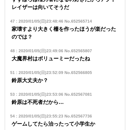
レイザーは向いてそうだ
47
:
2020/01/05(日)23:48:46
No.652565714
家壊すより大きく柵を作ったほうが楽だった
のでは？
48
:
2020/01/05(日)23:49:06
No.652565807
大魔界村はボリューミーだったね
51
:
2020/01/05(日)23:52:09
No.652566805
鈴原大丈夫か？
53
:
2020/01/05(日)23:53:06
No.652567081
鈴原は不死者だから…
54
:
2020/01/05(日)23:55:23
No.652567736
ゲームしてたら治ったって小学生か