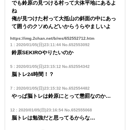
でも鈴原の見つける村って大体平地にあるよ
ね
俺が見つけた村って大抵山の斜面の中にあっ
て囲うのクソめんどいからうらやましいよ
https://img.2chan.net/b/res/652552712.htm
1
:
2020/01/05(日)23:11:44
No.652553092
鈴原SEKIROやりたいのか
5
:
2020/01/05(日)23:15:12
No.652554342
脳トレ24時間！？
7
:
2020/01/05(日)23:15:32
No.652554482
やっぱ脳トレは鈴原にとって懲罰なのか…
12
:
2020/01/05(日)23:16:54
No.652555068
脳トレは勉強だと思ってるからな…