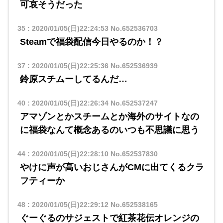
可哀そうだった
35
:
2020/01/05(日)22:24:53
No.652536703
Steamで福袋配信今日やるのか！？
37
:
2020/01/05(日)22:25:36
No.652536939
鈴原スチムーしてるんだ…
40
:
2020/01/05(日)22:26:34
No.652537247
アマゾンとかスチームとか海外のサイトなの
に福袋なんて概念あるのいつも不思議に思う
44
:
2020/01/05(日)22:28:10
No.652537830
やけに声が高いおじさんがCMに出てくるクラ
フティーか
48
:
2020/01/05(日)22:29:12
No.652538165
ぐーぐるのサジェストで紅茶花伝オレンジの