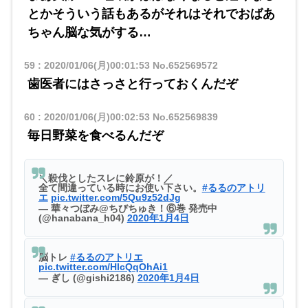
とかそういう話もあるがそれはそれでおばあ
ちゃん脳な気がする…
59
:
2020/01/06(月)00:01:53
No.652569572
歯医者にはさっさと行っておくんだぞ
60
:
2020/01/06(月)00:02:53
No.652569839
毎日野菜を食べるんだぞ
＼殺伐としたスレに鈴原が！／
全て間違っている時にお使い下さい。
#るるのアトリ
エ
pic.twitter.com/5Qu9z52dJg
— 華々つぼみ@ちびちゅき！⑥巻 発売中
(@hanabana_h04)
2020年1月4日
脳トレ
#るるのアトリエ
pic.twitter.com/HlcQqOhAi1
— ぎし (@gishi2186)
2020年1月4日