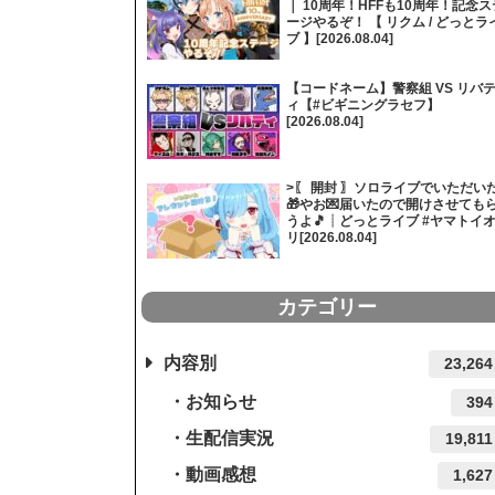
｜ 10周年！HFFも10周年！記念ス
ージやるぞ！ 【 リクム / どっとラ
ブ 】[2026.08.04]
【コードネーム】警察組 VS リバ
ィ【#ビギニングラセフ】
[2026.08.04]
>〖 開封 〗ソロライブでいただい
🎁やお💌届いたので開けさせても
うよ🎵┊どっとライブ #ヤマトイ
リ[2026.08.04]
カテゴリー
内容別
23,264
お知らせ
394
生配信実況
19,811
動画感想
1,627