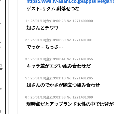
https://wws.tv-asahi.co.jp/apps/live/gar
ラ
ゲスト:リクム,斜落せつな
と
1
:
25/01/10(金)19:00:28
No.1271400990
ゃ
姐さんとチワワ
2
:
25/01/10(金)19:00:30
No.1271401001
い
でっか…ちっさ…
ム
3
:
25/01/10(金)19:00:41
No.1271401055
キャラ差がエグい組み合わせだ
1

5
:
25/01/10(金)19:01:18
No.1271401265
姐さんのでかさが際立つ組み合わせ
ゅ
6
:
25/01/10(金)19:01:33
No.1271401360
現時点だとアップランド女性の中では背が
信