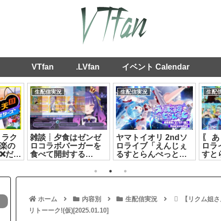
VTfan
.LVfan
イベント Calendar
生配信実況
生配信実況
生配
ミラク
雑談┊夕食はゼンゼ
ヤマトイオリ 2ndソ
〖 
楽の
ロコラボバーガーを
ロライブ「えんじぇ
ロラ
❌️だっ
食べて開封する
るすとらんぺっと」
すと
️【カ
ぞ！！！┊ルルン・
第2部[2026.07.17]
戦┊
ルルリカ/どっとライ
ヤマ
ブ[2026.08.05]
[2026
ホーム
内容別
生配信実況
【リクム姐さん
リトーーク!(仮)[2025.01.10]