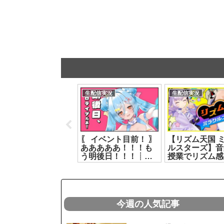
生配信実況
生配信実況
生配信実況
【LoL】アプラン
〖 イベント目前！ 〗
【リズム天国 
LOL部【もこ田めめ
あああああ！！！も
ルスターズ】音
め/遠吠きゃん/綿貫ね
う明後日！！！┊ど
授業でリズム感
ぐせ/彩歌すいれん】
っとライブ #ヤマト
たけどいけらぁ⁉
2026.07.09]
イオリ[2026.07.15]
ルロ・ピノ】
[2026.07.11]
今週の人気記事