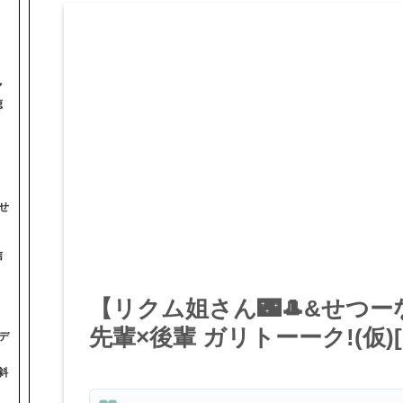
マ
聴
せ
信
【リクム姐さん🌃🎩&せつーな
先輩×後輩 ガリトーーク!(仮)[202
デ
斜