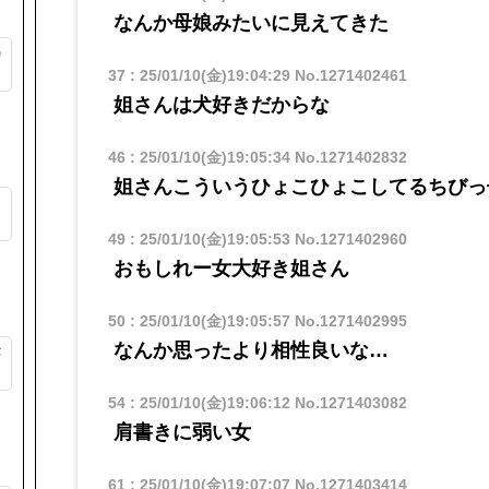
なんか母娘みたいに見えてきた
カ
37
:
25/01/10(金)19:04:29
No.1271402461
姐さんは犬好きだからな
46
:
25/01/10(金)19:05:34
No.1271402832
姐さんこういうひょこひょこしてるちびっ
ッ
49
:
25/01/10(金)19:05:53
No.1271402960
おもしれー女大好き姐さん
50
:
25/01/10(金)19:05:57
No.1271402995
なんか思ったより相性良いな…
が
54
:
25/01/10(金)19:06:12
No.1271403082
肩書きに弱い女
61
:
25/01/10(金)19:07:07
No.1271403414