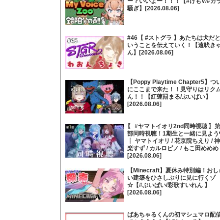
ー？いいよー！！！【#けもV/#カ
騒ぎ】[2026.08.06]
#46【 #ストグラ 】あたちは犬だ
いうことを伝えていく！【遠吠き
ん】[2026.08.06]
【Poppy Playtime Chapter5】つ
にここまで来た！！見守りはリク
ん！！【紅蓮罰まる/ぶいぱい】
[2026.08.06]
〖 #ヤマトイオリ2nd同時視聴 〗第
部同時視聴！1期生と一緒に見よう
┊ ヤマトイオリ / 花京院ちえり / 神
楽すず / カルロピノ / もこ田めめめ
[2026.08.06]
【Minecraft】夏休み特別編！おし
い建築をひさしぶりに見に行くゾ
☆【#ぶいぱい/彩歌すいれん 】
[2026.08.06]
ばあちゃるくんの初マシュマロ配