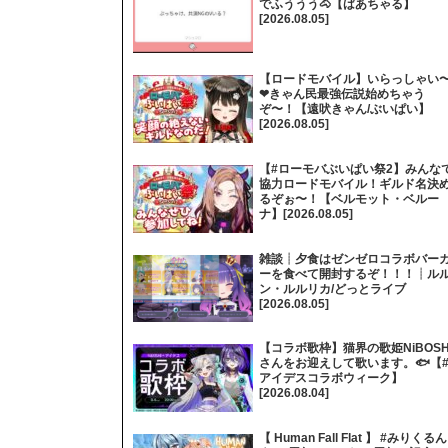
でふううう🐴【ばあちゃる】
[2026.08.05]
【ロードモバイル】いらっしゃい
❤きゃん民最強伝説始めちゃう
ぞ〜！【遠吠きゃん/ぶいぱい】
[2026.08.05]
【#ローモバぶいぱい祭2】みんな
協力ロードモバイル！ギルド名決
るぞぉ〜！【ベルモット・ベルー
ナ】[2026.08.05]
雑談┊夕食はゼンゼロコラボバー
ーを食べて開封するぞ！！！┊ル
ン・ルルリカ/どっとライブ
[2026.08.05]
【コラボ歌枠】猫界の歌姫NiBOSH
さんをお迎えして歌います。🐟【
アイデスコラボウィーク】
[2026.08.04]
【 Human Fall Flat 】 #みりくるん