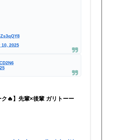
L9Zs3qQY8
 10, 2025
qCD2N6
025
ーク🔥】先輩×後輩 ガリトーー