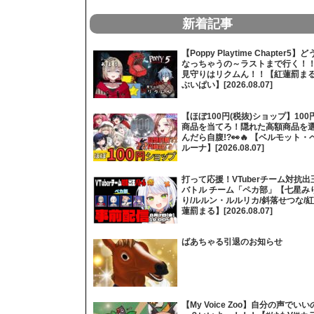
新着記事
【Poppy Playtime Chapter5】ど
なっちゃうの～ラストまで行く！
見守りはリクムん！！【紅蓮罰まる
ぶいぱい】[2026.08.07]
【ほぼ100円(税抜)ショップ】100
商品を当てろ！隠れた高額商品を
んだら自腹!?👀🔥 【ベルモット・
ルーナ】[2026.08.07]
打って応援！VTuberチーム対抗出
バトル チーム「ペカ部」【七星み
り/ルルン・ルルリカ/斜落せつな/紅
蓮罰まる】[2026.08.07]
ばあちゃる引退のお知らせ
【My Voice Zoo】自分の声でいい