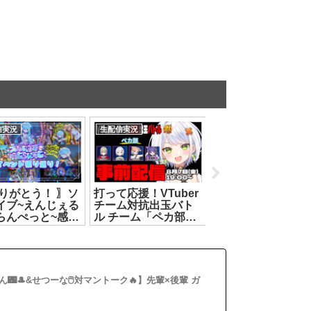
信実況
生配信実況
生配信実況
ありがとう！ 〗ソ
打って応援！VTuber
#アプランロル部 第
イブ~えんじぇる
チーム対抗出玉バト
回LoLコラボ【も
らんぺっと~感想
ル チーム「ペカ部」
田めめめ/遠吠きゃん
どっとライブ #
【七星みりり/ルル
綿貫ねぐせ/彩歌す
トイオリ
ン・ルルリカ/斜落せ
れん】[2026.08.02]
.07.19]
つな/紅蓮罰まる】
[2026.08.07]
🌃🎩&せつーな🖱️対マントーク🔥】先輩×後輩 ガ