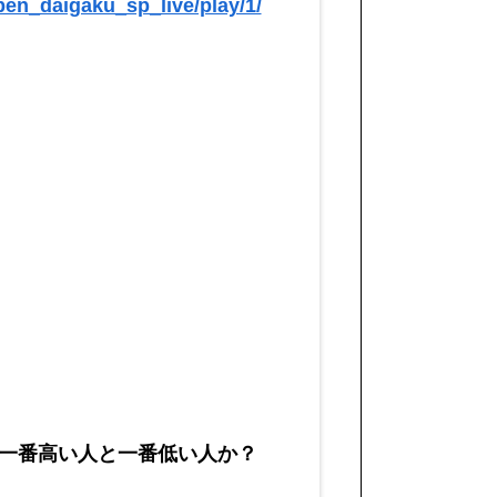
iben_daigaku_sp_live/play/1/
一番高い人と一番低い人か？