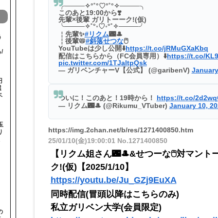
╭────✧°˚°♡°˚°✧────╮
このあと19:00から❣️
先輩×後輩 ガリトーーク!(仮)
╰────✧˚°◦♡◦°˚✧────╯
￤先輩✨
#リクム
🌃🎩
う
￤後輩📛
#斜落せつな
🖱️
！
YouTubeは少し公開⬇️
https://t.co/jRMuGXaKbq
/
配信はこちらから（FC会員専用）⬇️
https://t.co/K
pic.twitter.com/1TJaltpQsk
— ガリベンチャーV【公式】 (@garibenV)
January
円
選
ベ
ついに！このあと！19時から！
https://t.co/2d2w
— リクム🌃🎩 (@Rikumu_VTuber)
January 10, 2
玉
https://img.2chan.net/b/res/1271400850.htm
り
25/01/10(金)19:00:01
No.1271400850
【リクム姐さん🌃🎩&せつーな🖱️対マント
ク!(仮)【2025/1/10】
https://youtu.be/Ju_GZj9EuXA
同時配信(冒頭以降はこちらのみ)
私立ガリベン大学(会員限定)
の