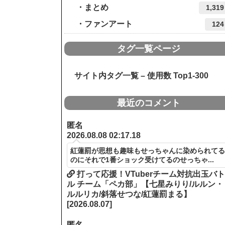
まとめ
1,319
ファンアート
124
タグ一覧ページ
サイト内タグ一覧 – 使用数 Top1-300
最近のコメント
匿名
2026.08.08 02:17.18
紅蓮罰が思想も趣味もせっちゃんに染められて
のにそれで1番ショック受けてるのせっちゃ...
打って応援！VTuberチーム対抗出玉バ
ル チーム「ペカ部」【七星みりり/ルルン・
ルルリカ/斜落せつな/紅蓮罰まる】
[2026.08.07]
匿名