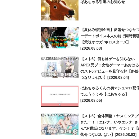
ばあちゃる引退のお知らせ
【夏休み特別企画】斜落せつなサ
ーデートボイス本人の前で同時視
【荒咬オウガ /ホロスターズ】
[2026.08.03]
【スト6】何も格ゲーを知らない
APEX元プロ女性ゲーマーあおはる
のスト6デビューを見守る枠【斜落
つな/ぶいぱい】[2026.08.04]
ばあちゃるくんの初マシュマロ配
でふううう🐴【ばあちゃる】
[2026.08.05]
【スト6】全体調整＋ヤスミンアプ
きたー！！エレナ、いやエレナ”さ
ん”お世話になります。ケン！？【
落せつな/ぶいぱい】[2026.08.03]