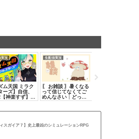
信実況
生配信実況
生配信実況
ズム天国 ミラク
〖 お雑談 〗暑くなる
【Tr!c trac】7月6
ターズ】自信、
って信じてなくてご
23時とりとらじお
2【神楽すず】
めんなさい┊どっと
花京院ちえり・ヤ
.07.10]
ライブ #ヤマトイオ
トイオリ【 第132回
リ[2026.07.09]
とりとら放送 】
[2026.07.06]
ィスガイア７】史上最凶のシミュレーションRPG