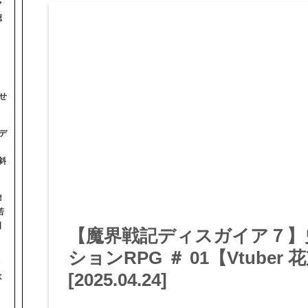
マ
聴
せ
デ
斜
！
若
日
【魔界戦記ディスガイア７】
ションRPG ＃ 01【Vtube
[2025.04.24]
は
】