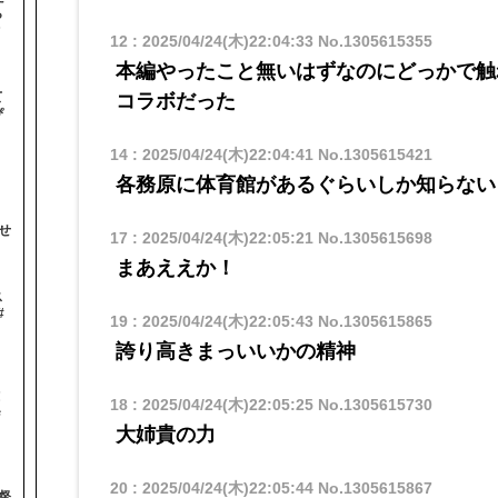
ら
オ
12
:
2025/04/24(木)22:04:33
No.1305615355
本編やったこと無いはずなのにどっかで触
て
コラボだった
ぴ
14
:
2025/04/24(木)22:04:41
No.1305615421
各務原に体育館があるぐらいしか知らない
せ
17
:
2025/04/24(木)22:05:21
No.1305615698
まあええか！
ス
#
19
:
2025/04/24(木)22:05:43
No.1305615865
誇り高きまっいいかの精神
！
18
:
2025/04/24(木)22:05:25
No.1305615730
＃
大姉貴の力
20
:
2025/04/24(木)22:05:44
No.1305615867
督