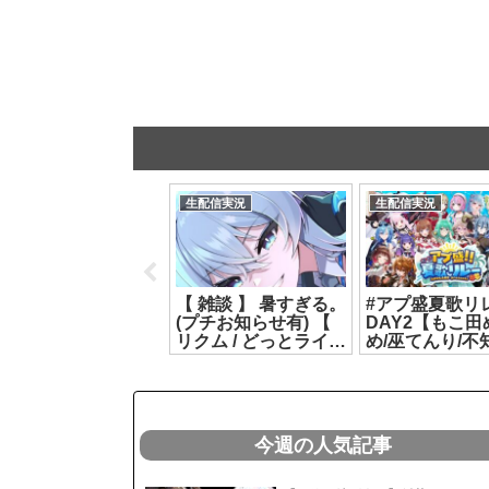
生配信実況
生配信実況
生配信実況
【遊戯王マスターデ
【 雑談 】 暑すぎる。
#アプ盛夏歌リ
ュエル】はじめての
(プチお知らせ有) 【
DAY2【もこ田
ランクマッチに行っ
リクム / どっとライブ
め/巫てんり/不
てみる‼️【ジュラッ
】[2026.07.14]
ヲ/リクム/春雨
ク】【カルロ・ピ
[2026.07.20]
】[2026.07.25]
今週の人気記事