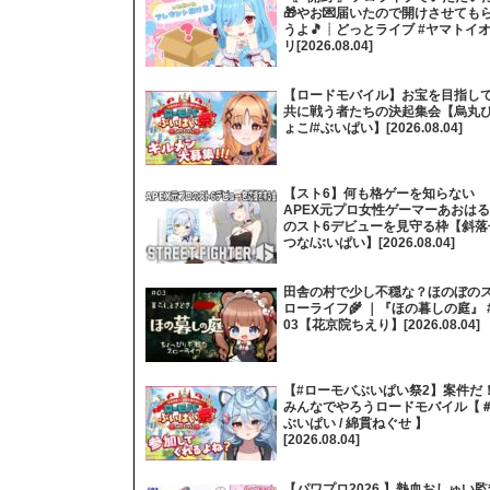
🎁やお💌届いたので開けさせても
うよ🎵┊どっとライブ #ヤマトイ
リ[2026.08.04]
【ロードモバイル】お宝を目指し
共に戦う者たちの決起集会【烏丸
ょこ/#ぶいぱい】[2026.08.04]
【スト6】何も格ゲーを知らない
APEX元プロ女性ゲーマーあおはる
のスト6デビューを見守る枠【斜落
つな/ぶいぱい】[2026.08.04]
田舎の村で少し不穏な？ほのぼの
ローライフ🌾 ｜『ほの暮しの庭』 
03【花京院ちえり】[2026.08.04]
【#ローモバぶいぱい祭2】案件だ
みんなでやろうロードモバイル【
ぶいぱい / 綿貫ねぐせ 】
[2026.08.04]
【パワプロ2026 】熱血おしゅい監