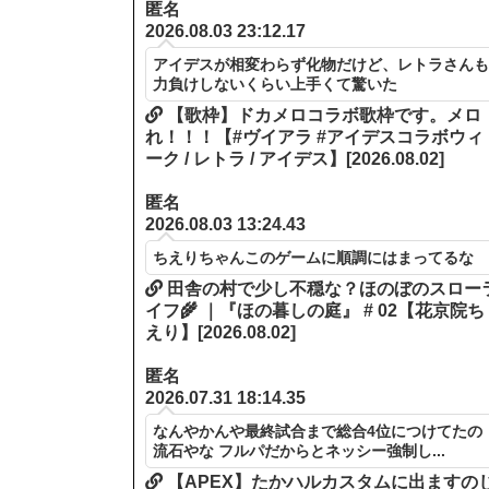
匿名
2026.08.03 23:12.17
アイデスが相変わらず化物だけど、レトラさん
力負けしないくらい上手くて驚いた
【歌枠】ドカメロコラボ歌枠です。メロ
れ！！！【#ヴイアラ #アイデスコラボウィ
ーク / レトラ / アイデス】[2026.08.02]
匿名
2026.08.03 13:24.43
ちえりちゃんこのゲームに順調にはまってるな
田舎の村で少し不穏な？ほのぼのスロー
イフ🌾 ｜『ほの暮しの庭』 # 02【花京院ち
えり】[2026.08.02]
匿名
2026.07.31 18:14.35
なんやかんや最終試合まで総合4位につけてたの
流石やな フルパだからとネッシー強制し...
【APEX】たかハルカスタムに出ますの