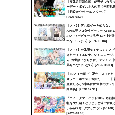
【夏休み特別企画】斜落せつなサ
ーデートボイス本人の前で同時視
【荒咬オウガ /ホロスターズ】
[2026.08.03]
【スト6】何も格ゲーを知らない
APEX元プロ女性ゲーマーあおはる
のスト6デビューを見守る枠【斜落
つな/ぶいぱい】[2026.08.04]
【スト6】全体調整＋ヤスミンアプ
きたー！！エレナ、いやエレナ”さ
ん”お世話になります。ケン！？【
落せつな/ぶいぱい】[2026.08.03]
【3Dスイカ割り】夏だ！スイカだ
オフコラボでスイカ割だ！！！【 
魔麦たると/ 神楽すず/常磐カナメ/
向奈央】[2026.07.31]
『コミックマーケット108』最新情
報を大公開！とりとらと過ごす夏
いかが？🎐【#アップランドC108
[2026.08.03]