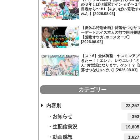
の３年しばり栄冠ナイン ☆彡〜１
目春から〜＃1【#ぶいぱい/彩歌す
れん 】[2026.08.03]
【夏休み特別企画】斜落せつなサ
ーデートボイス本人の前で同時視
【荒咬オウガ /ホロスターズ】
[2026.08.03]
【スト6】全体調整＋ヤスミンアプ
きたー！！エレナ、いやエレナ”さ
ん”お世話になります。ケン！？【
落せつな/ぶいぱい】[2026.08.03]
カテゴリー
内容別
23,257
お知らせ
393
生配信実況
19,805
動画感想
1,627