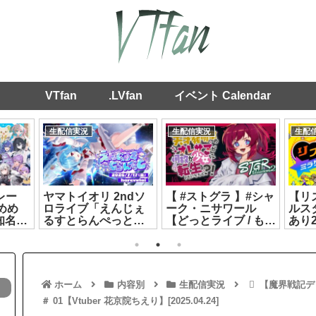
VTfan
.LVfan
イベント Calendar
生配信実況
生配信実況
生配
レー
ヤマトイオリ 2ndソ
【 #ストグラ 】#シャ
【リ
めめ
ロライブ「えんじぇ
ーク・ニサワール
ルス
知名イ
るすとらんぺっと」
【どっとライブ / もこ
あり
麗女】
第1部[2026.07.17]
田めめめ】
[2026
[2026.07.15]
ホーム
内容別
生配信実況
【魔界戦記デ
＃ 01【Vtuber 花京院ちえり】[2025.04.24]