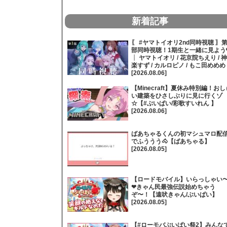
新着記事
〖 #ヤマトイオリ2nd同時視聴 〗第
部同時視聴！1期生と一緒に見よう
┊ ヤマトイオリ / 花京院ちえり / 神
楽すず / カルロピノ / もこ田めめめ
[2026.08.06]
【Minecraft】夏休み特別編！おし
い建築をひさしぶりに見に行くゾ
☆【#ぶいぱい/彩歌すいれん 】
[2026.08.06]
ばあちゃるくんの初マシュマロ配
でふううう🐴【ばあちゃる】
[2026.08.05]
【ロードモバイル】いらっしゃい
❤きゃん民最強伝説始めちゃう
ぞ〜！【遠吠きゃん/ぶいぱい】
[2026.08.05]
【#ローモバぶいぱい祭2】みんな