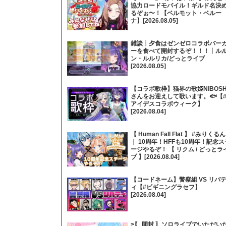
協力ロードモバイル！ギルド名決
るぞぉ〜！【ベルモット・ベルー
ナ】[2026.08.05]
雑談┊夕食はゼンゼロコラボバー
ーを食べて開封するぞ！！！┊ル
ン・ルルリカ/どっとライブ
[2026.08.05]
【コラボ歌枠】猫界の歌姫NiBOSH
さんをお迎えして歌います。🐟【
アイデスコラボウィーク】
[2026.08.04]
【 Human Fall Flat 】 #みりくるん
｜ 10周年！HFFも10周年！記念ス
ージやるぞ！ 【 リクム / どっとラ
ブ 】[2026.08.04]
【コードネーム】警察組 VS リバ
ィ【#ビギニングラセフ】
[2026.08.04]
>〖 開封 〗ソロライブでいただい