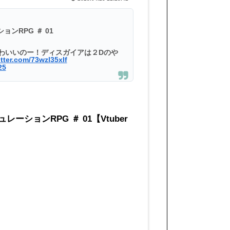
ンRPG ＃ 01
わいいのー！ディスガイアは２Dのや
itter.com/73wzl35xIf
25
ションRPG ＃ 01【Vtuber