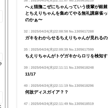
38
:
2025/04/24(木)22:11:07
No.1305618210
へぇ猫撫こぜにちゃんっていう後輩が銀棘
とちえりちゃんを集めてやる無礼講麻雀っ
も
のかぁ〜
32
:
2025/04/24(木)22:08:58
No.1305617288
ガキをわからせるちえりちゃんが見れるの
35
:
2025/04/24(木)22:09:39
No.1305617599
ちえりちゃんがトゲガキからロリを検知す
ラ
39
:
2025/04/24(木)22:11:11
No.1305618248
11/17
40
:
2025/04/24(木)22:11:19
No.1305618296
何故ディスガイア？？
47
:
2025/04/24(木)22:11:49
No.1305618519
じ