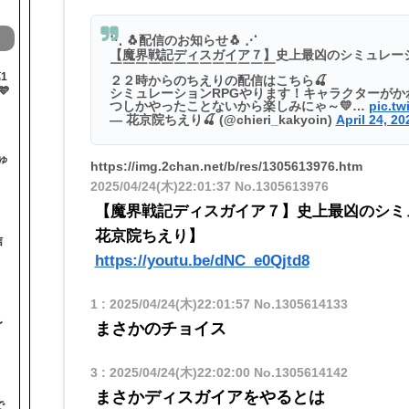
⋱ 🐧配信のお知らせ🐧 ⋰
【魔界戦記ディスガイア７】史上最凶のシミュレーショ
￣￣￣￣￣￣￣￣￣￣￣￣￣
1
２２時からのちえりの配信はこちら🍒

シミュレーションRPGやります！キャラクターがか
つしかやったことないから楽しみにゃ～💛…
pic.tw
— 花京院ちえり🍒 (@chieri_kakyoin)
April 24, 20
ゅ
https://img.2chan.net/b/res/1305613976.htm
2025/04/24(木)22:01:37
No.1305613976
【魔界戦記ディスガイア７】史上最凶のシミュレー
花京院ちえり】
信
https://youtu.be/dNC_e0Qjtd8
1
:
2025/04/24(木)22:01:57
No.1305614133
〜
まさかのチョイス
3
:
2025/04/24(木)22:02:00
No.1305614142
まさかディスガイアをやるとは
で