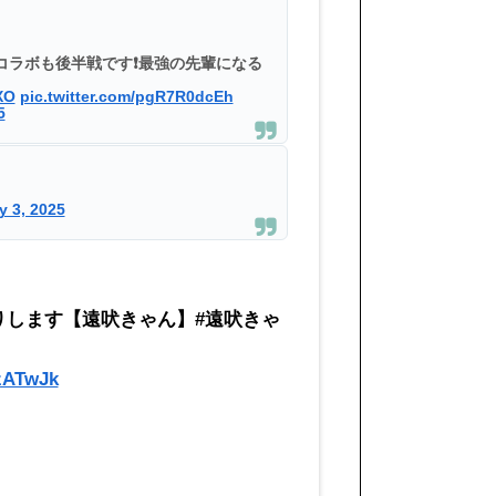
輩コラボも後半戦です❗️最強の先輩になる
XO
pic.twitter.com/pgR7R0dcEh
5
y 3, 2025
りします【遠吠きゃん】#遠吠きゃ
zATwJk