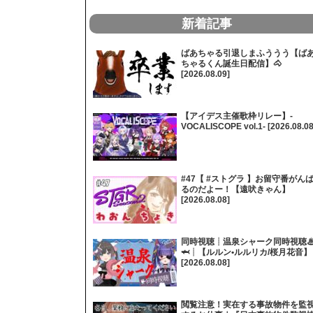
新着記事
ばあちゃる引退しまふううう【ば
ちゃるくん誕生日配信】🐴
[2026.08.09]
【アイデス主催歌枠リレー】-
VOCALISCOPE vol.1- [2026.08.08
#47【 #ストグラ 】お留守番がん
るのだよー！【遠吠きゃん】
[2026.08.08]
同時視聴┊温泉シャーク同時視聴
🦈┊【ルルン•ルルリカ/桜月花音】
[2026.08.08]
閲覧注意！実在する事故物件を監