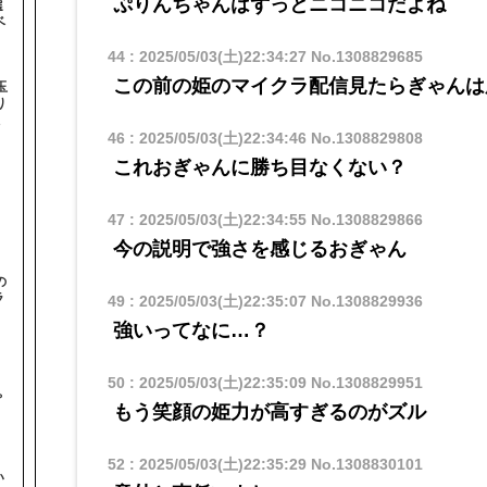
ぷりんちゃんはずっとニコニコだよね
選
ベ
44
:
2025/05/03(土)22:34:27
No.1308829685
この前の姫のマイクラ配信見たらぎゃんは
玉
り
46
:
2025/05/03(土)22:34:46
No.1308829808
これおぎゃんに勝ち目なくない？
47
:
2025/05/03(土)22:34:55
No.1308829866
今の説明で強さを感じるおぎゃん
の
ラ
49
:
2025/05/03(土)22:35:07
No.1308829936
強いってなに…？
と
50
:
2025/05/03(土)22:35:09
No.1308829951
ゃ
もう笑顔の姫力が高すぎるのがズル
52
:
2025/05/03(土)22:35:29
No.1308830101
い