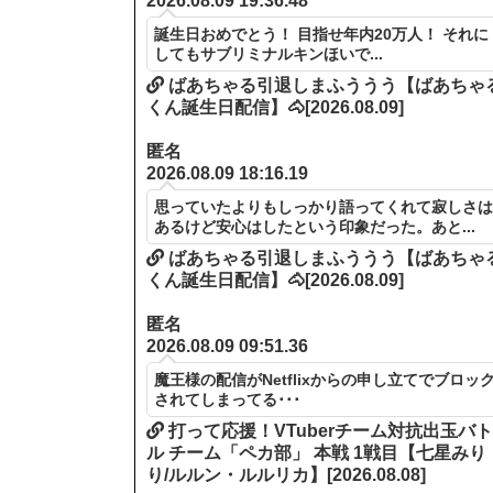
2026.08.09 19:36.48
誕生日おめでとう！ 目指せ年内20万人！ それに
してもサブリミナルキンほいで...
ばあちゃる引退しまふううう【ばあちゃ
くん誕生日配信】🐴[2026.08.09]
匿名
2026.08.09 18:16.19
思っていたよりもしっかり語ってくれて寂しさ
あるけど安心はしたという印象だった。あと...
ばあちゃる引退しまふううう【ばあちゃ
くん誕生日配信】🐴[2026.08.09]
匿名
2026.08.09 09:51.36
魔王様の配信がNetflixからの申し立てでブロッ
されてしまってる･･･
打って応援！VTuberチーム対抗出玉バ
ル チーム「ペカ部」 本戦 1戦目【七星みり
り/ルルン・ルルリカ】[2026.08.08]