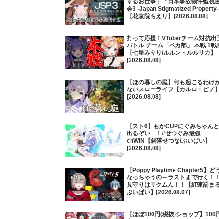
するお仕事｜『日本事故物件監視
会3 -Japan Stigmatized Property
【花京院ちえり】[2026.08.08]
打って応援！VTuberチーム対抗出
バトル チーム「ペカ部」 本戦 1戦
【七星みりり/ルルン・ルルリカ】
[2026.08.08]
【ほの暮しの庭】何も起こるわけ
ないスローライフ【カルロ・ピノ
[2026.08.08]
【スト6】もかCUPにぐみちゃんと
出るぞい！！#せつぐみ最強
chWIN【斜落せつな/ぶいぱい】
[2026.08.08]
【Poppy Playtime Chapter5】ど
なっちゃうの～ラストまで行く！
見守りはリクムん！！【紅蓮罰まる
ぶいぱい】[2026.08.07]
【ほぼ100円(税抜)ショップ】100