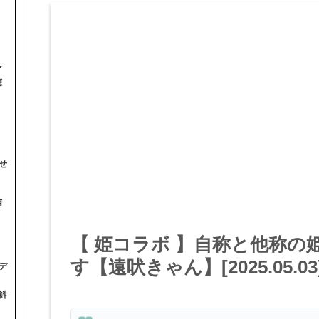
マ
聴
せ
信
【 姫コラボ 】自称と他称の
す【遠吠きゃん】[2025.05.03
デ
斜