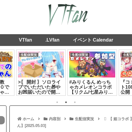
VTfan
.LVfan
イベント Calendar
生配信実況
生配信実況
生配
教
>〖 開封 〗ソロライ
#みりくるん めっち
『コ
０で
ブでいただいた🎁や
ゃカメレオンコラボ
ト1
ゃん
お💌届いたので開け
【リクム/七星みりり/
公開
ライブ
させてもらうよ🎵┊
ルルン・ルルリカ】
ごす
どっとライブ #ヤマ
[2026.07.16]
【#
トイオリ[2026.08.04]
C108
ホーム
内容別
生配信実況
【 姫コラボ
ん】[2025.05.03]