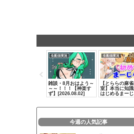
生配信実況
生配信実況
生配信実況
【リズム天国 ミラク
雑談・8月おはよう～
【とららの麻雀
ルスターズ】自信、
～～！！！【神楽す
室】本当に知識
あり2【神楽すず】
ず】[2026.08.02]
はじめるまーじ
2026.07.10]
❤#2【どっと
七星みりり】
[2026.07.24]
今週の人気記事