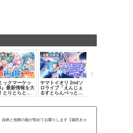
信実況
生配信実況
生配信実況
ミックマーケッ
ヤマトイオリ 2ndソ
絶対に乗ってはい
08』最新情報を大
ロライブ「えんじぇ
ない ｜『異界エレ
！とりとらと過
るすとらんぺっと」
ーター』【花京院
夏はいかが？🎐
第2部[2026.07.17]
えり】[2026.07.26]
アップランド
】[2026.08.03]
 】自称と他称の姫が初めてお喋りします【遠吠きゃ