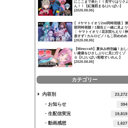
にここまで来た！！見守りはリク
ん！！【紅蓮罰まる/ぶいぱい】
[2026.08.06]
〖 #ヤマトイオリ2nd同時視聴 〗第
部同時視聴！1期生と一緒に見よう
┊ ヤマトイオリ / 花京院ちえり / 神
楽すず / カルロピノ / もこ田めめめ
[2026.08.06]
【Minecraft】夏休み特別編！おし
い建築をひさしぶりに見に行くゾ
☆【#ぶいぱい/彩歌すいれん 】
[2026.08.06]
カテゴリー
内容別
23,272
お知らせ
394
生配信実況
19,819
動画感想
1,627