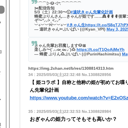
⌒⌒⌒▷🐶◁*:⌒⌒⌒⌒⌒
✂️配信告知
5/3（土）22:30〜🕥
#遠吠きゃん先輩化計画
蜂蜜ぷりんさん…きゃんが姫です……👸🥊🥊🥊後
ぞ〜ᐡ⸝⸝> ̫ <⸝⸝ᐡ
あ
︶⊹︶︶୨୧︶︶⊹︶
#きゃん生
https://t.co/S8qTJ7tP
— 遠吠きゃん✂ぶいぱい (@Kyan_VPI)
May 3, 202
きゃん先輩お邪魔します🐶🎀
楽しみ〜(ˊ⸝⸝o̴̶̷ ̫ o̴̶̷⸝⸝ˋ)🍮
https://t.co/T1QoAjMeYh
]
— 蜂蜜 ぷりん🍮ぶいぱい (@PurinHachimitsu)
Ma
https://img.2chan.net/b/res/1308814313.htm
ば
34
:
2025/05/03(土)22:32:48
No.1308828956
【 姫コラボ 】自称と他称の姫が初めてお喋
ん先輩化計画
https://www.youtube.com/watch?v=E2xOS
♨
35
:
2025/05/03(土)22:32:53
No.1308828984
おぎゃんの姫力ってそもそも高いか？
視