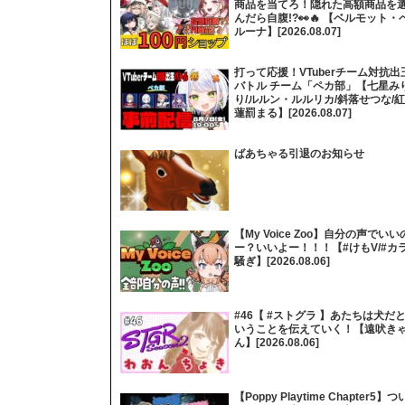
商品を当てろ！隠れた高額商品を
んだら自腹!?👀🔥 【ベルモット・
ルーナ】[2026.08.07]
打って応援！VTuberチーム対抗出
バトル チーム「ペカ部」【七星み
り/ルルン・ルルリカ/斜落せつな/紅
蓮罰まる】[2026.08.07]
ばあちゃる引退のお知らせ
【My Voice Zoo】自分の声でいい
ー？いいよー！！！【#けもV/#カ
騒ぎ】[2026.08.06]
#46【 #ストグラ 】あたちは犬だ
いうことを伝えていく！【遠吠き
ん】[2026.08.06]
【Poppy Playtime Chapter5】つ