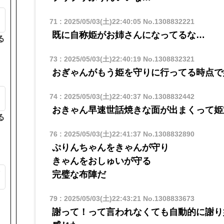
71
:
2025/05/03(土)22:40:05
No.1308832221
既に自称姫がお姉さんになってるな…
る
73
:
2025/05/03(土)22:40:19
No.1308832321
おぎゃんがもう姫を守りに行ってる時点で
は
74
:
2025/05/03(土)22:40:37
No.1308832442
おきゃん早速世話焼きな面が出まくって姫
る
76
:
2025/05/03(土)22:41:37
No.1308832890
ぷりんちゃんをきゃんが守り
きゃんをおしゅいが守る
ク
完璧な布陣だ
ト
79
:
2025/05/03(土)22:43:21
No.1308833673
謝って！って言われなくても自動的に謝り