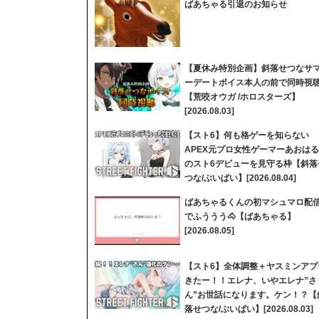
ばあちゃる引退のお知らせ
【夏休み特別企画】斜落せつなサ
ーデートボイス本人の前で同時視
【荒咬オウガ /ホロスターズ】
[2026.08.03]
【スト6】何も格ゲーを知らない
APEX元プロ女性ゲーマーあおはる
のスト6デビューを見守る枠【斜落
つな/ぶいぱい】[2026.08.04]
ばあちゃるくんの初マシュマロ配
でふううう🐴【ばあちゃる】
[2026.08.05]
【スト6】全体調整＋ヤスミンアプ
きたー！！エレナ、いやエレナ”さ
ん”お世話になります。ケン！？【
落せつな/ぶいぱい】[2026.08.03]