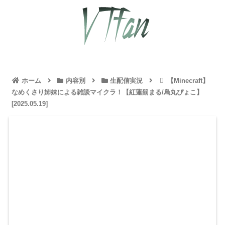
ホーム
内容別
生配信実況
【Minecraft】
なめくさり姉妹による雑談マイクラ！【紅蓮罰まる/烏丸ぴょこ】
[2025.05.19]