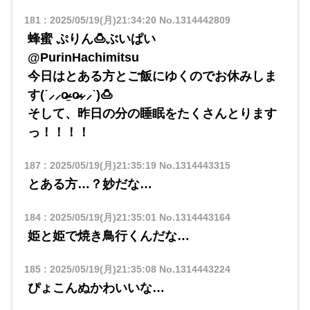
181
:
2025/05/19(月)21:34:20
No.1314442809
蜂蜜 ぷりん🍮ぶいぱい
@PurinHachimitsu
今日はとある方とご飯にゆくのでお休みしま
す(ˊ⸝⸝o̴̶̷̫ o̴̶̷⸝⸝ˋ)🍮
そして、昨日の分の睡眠をたくさんとります
っ！！！！
187
:
2025/05/19(月)21:35:19
No.1314443315
とある方…？妙だな…
184
:
2025/05/19(月)21:35:01
No.1314443164
姫と姫で焼き鳥行くんだな…
185
:
2025/05/19(月)21:35:08
No.1314443224
ぴょこんぬかわいいな…