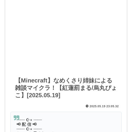
【Minecraft】なめくさり姉妹による
雑談マイクラ！【紅蓮罰まる/烏丸ぴょ
こ】[2025.05.19]
2025.05.19 23:05.32
┈┈ ☪︎⋆ ┈┈
📢 配 信 📢
┈┈ ☪︎⋆ ┈┈