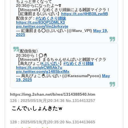
ちょっと早くなって
20:30からになったよ〜❣️
【Minecraft】なめくさり姉妹による雑談マイクラ！
【紅蓮罰まる/ぶいぱい】
https://t.co/4HB3ILzw9B
配信タグ :
#なめくさり姉妹
https://t.co/83QP1DMLX3
pic.twitter.com/Vm1krhxvje
— 紅蓮罰まる⭕@ぶいぱい (@Maru_VPI)
May 19,
2025
〈配信告知〉
20:30から！⭕️🐣
【Minecraft】まるちゃんせんぱいと雑談マイクラ
【烏丸ぴょこ/
#ぶいぱい
】
#なめくさり姉妹
https://t.co/qkCWIIAk7u
pic.twitter.com/g148SbxlMx
— 烏丸ぴょこ🐣ぶいぱい (@KarasumaPyoco)
May
19, 2025
https://img.2chan.net/b/res/1314388540.htm
126
:
2025/05/19(月)20:34:36
No.1314413257
こんでぃしょんきたｗ
128
:
2025/05/19(月)20:35:20
No.1314413665