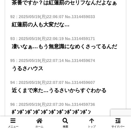
茶番ですか？は紅蓮罰のセリフなんだよなぁ
92
:
2025/05/19(月)22:06:07
No.1314459033
紅蓮罰の人も大変だな…
93
:
2025/05/19(月)22:06:19
No.1314459171
凄いなぁ…もう無意識になめくさってるんだ
95
:
2025/05/19(月)22:07:14
No.1314459674
うるさハウス
94
:
2025/05/19(月)22:07:07
No.1314459607
近くまで来た…うるさいからすぐわかる
96
:
2025/05/19(月)22:07:20
No.1314459736
ﾎﾟﾝﾎﾟﾝﾎﾟﾝﾎﾟﾝﾎﾟﾝﾎﾟﾝﾎﾟﾝﾎﾟﾝﾎﾟﾝﾎﾟﾝ
97
:
2025/05/19(月)22:07:25
No.1314459775
メニュー
ホーム
検索
トップ
サイドバー