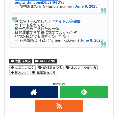
pic.twitter.com/DU57lR6DYs
— 胡桃沢まひる (@lunch_mahiru)
June 6, 2025
おつかりーんでした！
#アイドル麻雀部
ツイート忘れてた！
緑一色初めて見れたねー🥳
目的達成できて役に立ててよかった💕
いつか自分でも出すぞ💪( ˙꒳​˙💪 )
— 花京院ちえり🍒 (@chieri_kakyoin)
June 6, 2025
生配信実況
APPLAND
ななしいんく
胡桃沢まひる
ルルン・ルルリカ
家入ポポ
花京院ちえり
master