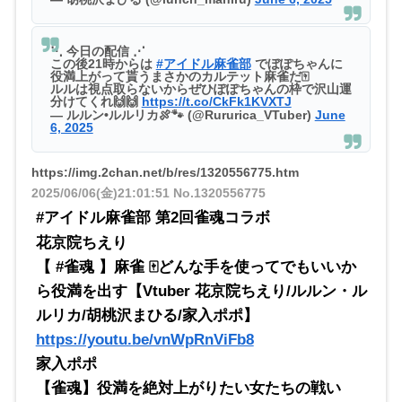
⋱ 今日の配信 ⋰
この後21時からは
#アイドル麻雀部
でぼぽちゃんに
役満上がって貰うまさかのカルテット麻雀だ🀄
ルルは視点取らないからぜひぽぽちゃんの枠で沢山運
分けてくれ🙌🙌
https://t.co/CkFk1KVXTJ
— ルルン•ルルリカ🍖🐾 (@Rururica_VTuber)
June
6, 2025
https://img.2chan.net/b/res/1320556775.htm
2025/06/06(金)21:01:51
No.1320556775
#アイドル麻雀部 第2回雀魂コラボ
花京院ちえり
【 #雀魂 】麻雀 🀄どんな手を使ってでもいいか
ら役満を出す【Vtuber 花京院ちえり/ルルン・ル
ルリカ/胡桃沢まひる/家入ポポ】
https://youtu.be/vnWpRnViFb8
家入ポポ
【雀魂】役満を絶対上がりたい女たちの戦い