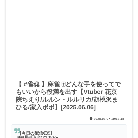
【 #雀魂 】麻雀 🀄どんな手を使ってで
もいいから役満を出す【Vtuber 花京
院ちえり/ルルン・ルルリカ/胡桃沢ま
ひる/家入ポポ】[2025.06.06]
2025.06.07 10:13.48
【今日の配信②🀄️】
📢6月6日(金)21:00〜