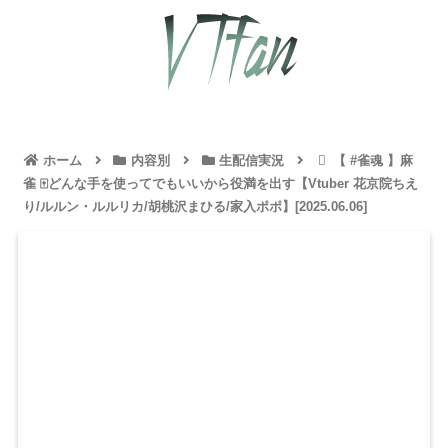
ホーム
内容別
生配信実況
【 #雀魂 】麻
雀 🀄どんな手を使ってでもいいから役満を出す【Vtuber 花京院ちえ
り/ルルン・ルルリカ/胡桃沢まひる/家入ポポ】[2025.06.06]