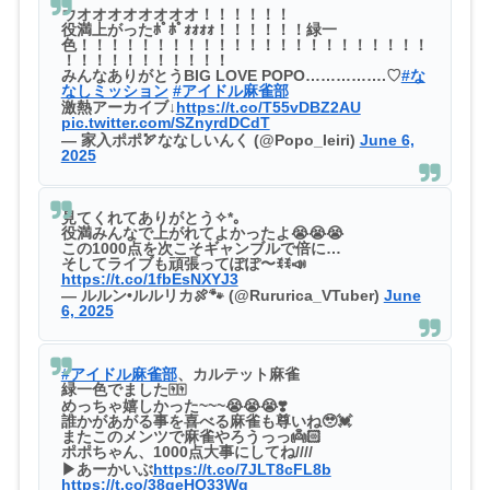
ウオオオオオオオオ！！！！！！
役満上がったﾎﾟﾎﾟｫｫｫｫ！！！！！！緑一
色！！！！！！！！！！！！！！！！！！！！！！！
！！！！！！！！！！！
みんなありがとうBIG LOVE POPO…………….♡
#な
なしミッション
#アイドル麻雀部
激熱アーカイブ↓
https://t.co/T55vDBZ2AU
pic.twitter.com/SZnyrdDCdT
— 家入ポポ🏹ななしいんく (@Popo_Ieiri)
June 6,
2025
見てくれてありがとう✧*｡
役満みんなで上がれてよかったよ😭😭😭
この1000点を次こそギャンブルで倍に…
そしてライブも頑張ってぽぽ〜ꉂꉂ📣
https://t.co/1fbEsNXYJ3
— ルルン•ルルリカ🍖🐾 (@Rururica_VTuber)
June
6, 2025
#アイドル麻雀部
、カルテット麻雀
緑一色でました🀄🀄
めっちゃ嬉しかった~~~😭😭😭❣️
誰かがあがる事を喜べる麻雀も尊いね🥹💓
またこのメンツで麻雀やろうっっ👼🏻
ポポちゃん、1000点大事にしてね////
▶︎あーかいぶ
https://t.co/7JLT8cFL8b
https://t.co/38geHO33Wq