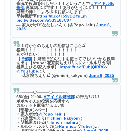
雀魂で役満を出したい！！ということで
#アイドル麻
雀部
再集結ポポです！！ありがとうポポ！！！！
麻雀の神！！よろポポお願いします！！
🔻待機所🔻
https://t.co/T55vDBYuLm
pic.twitter.com/a5d9E8vC07
— 家入ポポ🏹ななしいんく (@Popo_Ieiri)
June 6,
2025
２１時からのちえりの配信はこちら🍒
役満！！！！！！！！！！！！！
あがりたい！！！！！！！
【
#雀魂
】麻雀 🀄どんな手を使ってでもいいから役満
を出す【Vtuber 花京院ちえり/ルルン・ルルリカ/胡
桃沢まひる/家入ポポ】
https://t.co/EubjQIRRGx
@YouTube
より
— 花京院ちえり🍒 (@chieri_kakyoin)
June 6, 2025
♡┈┈┈♡┈┈┈♡┈┈┈♡
6/6(金) 21:00-
#アイドル麻雀部
の部活ｱﾘﾏｽ！
ポポちゃんの役満を応援する
カルテット麻雀だぁぁい🀄
【部活メンバー】
・家入ポポ(
@Popo_Ieiri
)
・花京院ちえり(
@chieri_kakyoin
)
・胡桃沢まひる(
@lunch_mahiru
)
・ルルン・ルルリカ(
@Rururica_VTuber
)…
— 胡桃沢まひる (@lunch_mahiru)
June 6, 2025