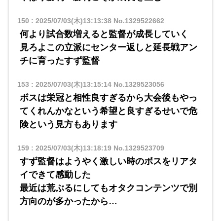
150
:
2025/07/03(木)13:13:38
No.1329522662
何より試合数増えると監督が成長していく
見ろよこの立派にセンター返しと延長戦アン
チに育ったすず監督
153
:
2025/07/03(木)13:15:14
No.1329523056
ボスは栄冠と相性良すぎるから大会後もやっ
てくれんかなという希望と良すぎるせいで危
険という見方もあります
159
:
2025/07/03(木)13:18:19
No.1329523709
すず監督はようやく激しい時のボスをリアタ
イできて感動した
最近は荒ぶるにしてもオタクコンテンツで別
方向のが多かったから…