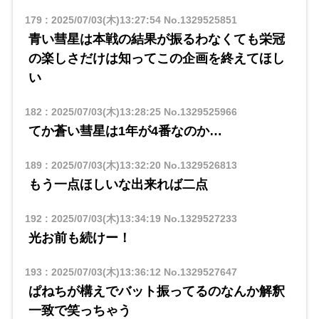
179
:
2025/07/03(木)13:27:54
No.1329525851
青い彗星は本戦の結果が振るわなくても栄冠
の楽しさだけは知ってこの企画を終えてほし
い
182
:
2025/07/03(木)13:28:25
No.1329525966
てか蒼い彗星は1年が4番なのか…
189
:
2025/07/03(木)13:32:20
No.1329526813
もう一点ほしいな出来れば二点
192
:
2025/07/03(木)13:34:19
No.1329527233
光お前も続けー！
193
:
2025/07/03(木)13:36:12
No.1329527647
ぱねちが構えでバット振ってるのなんか解釈
一致で笑っちゃう