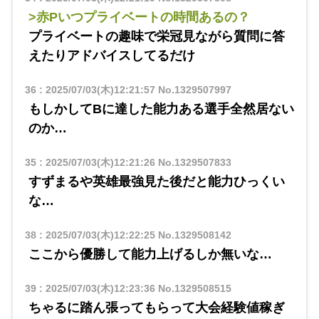
>赤Pいつプライベートの時間あるの？
プライベートの趣味で栄冠見ながら質問に答
えたりアドバイスしてるだけ
36
:
2025/07/03(木)12:21:57
No.1329507997
もしかしてBに達した能力ある選手全然居ない
のか…
35
:
2025/07/03(木)12:21:26
No.1329507833
すずまるや英雄最強見た後だと能力ひっくい
な…
38
:
2025/07/03(木)12:22:25
No.1329508142
ここから優勝して能力上げるしか無いな…
39
:
2025/07/03(木)12:23:36
No.1329508515
ちゃるに踏ん張ってもらって大会経験値稼ぎ