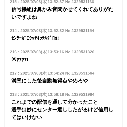
215
:
2025/07/03(木)13:52:37
No.1329531166
信号機組は鼻かみ音聞かせてくれてありがた
いですよね
214
:
2025/07/03(木)13:52:32
No.1329531154
ｾﾝﾀｰｶﾞｴｼｯﾃｲｯﾃﾙﾀﾞﾛｫ!
216
:
2025/07/03(木)13:53:16
No.1329531320
ｳﾜｧｧｧｧ!
217
:
2025/07/03(木)13:54:24
No.1329531564
満塁にした後自動無得点やめろや
218
:
2025/07/03(木)13:56:18
No.1329531984
これまでの配信を通して分かったこと
選手は妙にセンター返ししたがるけど信用し
てはいけない