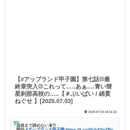
【#アップランド甲子園】第七話⚾最
終章突入⚾これって…..あぁ….青い彗
星刹那高校の…..【＃ぶいぱい / 綿貫
ねぐせ 】[2025.07.03]
2025.07.03 18:22.32
最後まで諦めない🍵🖱
開始
#アップランド甲子園
https://t.co/i0cbA2wZBu