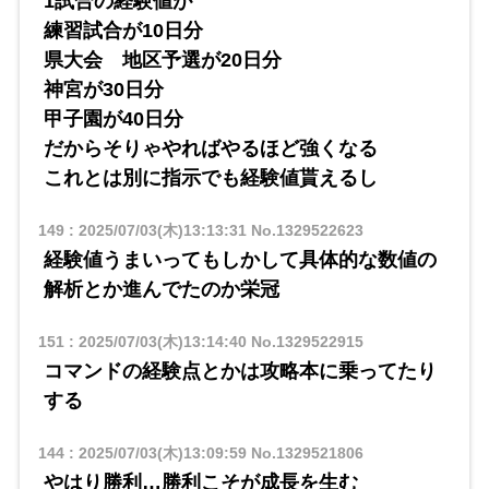
1試合の経験値が
練習試合が10日分
県大会 地区予選が20日分
神宮が30日分
甲子園が40日分
だからそりゃやればやるほど強くなる
これとは別に指示でも経験値貰えるし
149
:
2025/07/03(木)13:13:31
No.1329522623
経験値うまいってもしかして具体的な数値の
解析とか進んでたのか栄冠
151
:
2025/07/03(木)13:14:40
No.1329522915
コマンドの経験点とかは攻略本に乗ってたり
する
144
:
2025/07/03(木)13:09:59
No.1329521806
やはり勝利…勝利こそが成長を生む