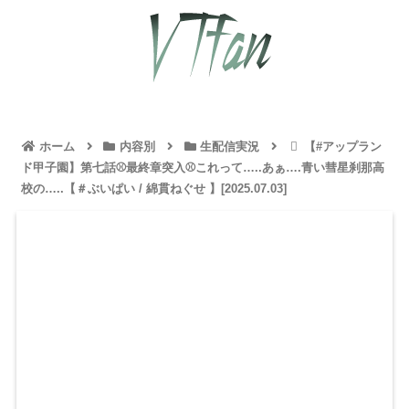
ホーム
内容別
生配信実況
【#アップラン
ド甲子園】第七話⚾最終章突入⚾これって…..あぁ….青い彗星刹那高
校の…..【＃ぶいぱい / 綿貫ねぐせ 】[2025.07.03]