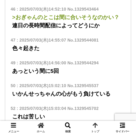
46
:
2025/07/03(木)14:52:10
No.1329543464
>おぎゃんのとこは間に合いそうなのかい？
連日の長時間配信によってどうにか
47
:
2025/07/03(木)14:55:07
No.1329544081
色々起きた
49
:
2025/07/03(木)14:56:00
No.1329544294
あっという間に5回
50
:
2025/07/03(木)15:02:10
No.1329545537
いかんせっちゃんの心がもう負けている
52
:
2025/07/03(木)15:03:04
No.1329545702
これは苦しい
53
:
2025/07/03(木)15:03:09
No.1329545718
メニュー
ホーム
検索
トップ
サイドバー