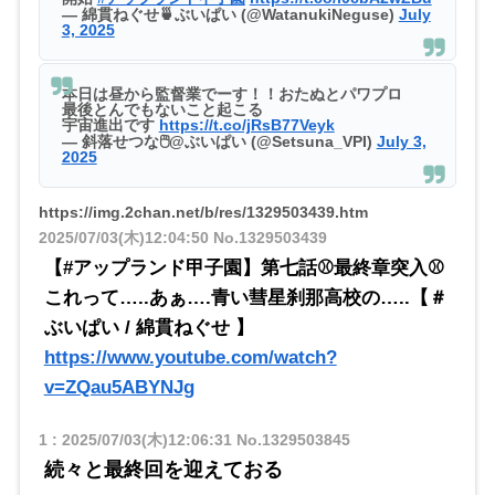
— 綿貫ねぐせ🍵ぶいぱい (@WatanukiNeguse)
July
3, 2025
本日は昼から監督業でーす！！おたぬとパワプロ
最後とんでもないこと起こる
宇宙進出です
https://t.co/jRsB77Veyk
— 斜落せつな🖱@ぶいぱい (@Setsuna_VPI)
July 3,
2025
https://img.2chan.net/b/res/1329503439.htm
2025/07/03(木)12:04:50
No.1329503439
【#アップランド甲子園】第七話⚾最終章突入⚾
これって…..あぁ….青い彗星刹那高校の…..【＃
ぶいぱい / 綿貫ねぐせ 】
https://www.youtube.com/watch?
v=ZQau5ABYNJg
1
:
2025/07/03(木)12:06:31
No.1329503845
続々と最終回を迎えておる