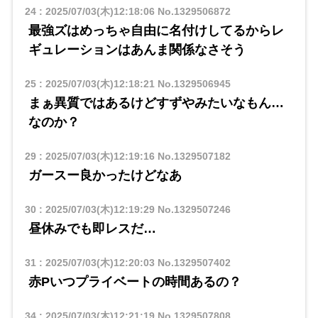
24
:
2025/07/03(木)12:18:06
No.1329506872
最強ズはめっちゃ自由に名付けしてるからレ
ギュレーションはあんま関係なさそう
25
:
2025/07/03(木)12:18:21
No.1329506945
まぁ異質ではあるけどすずやみたいなもん…
なのか？
29
:
2025/07/03(木)12:19:16
No.1329507182
ガースー良かったけどなあ
30
:
2025/07/03(木)12:19:29
No.1329507246
昼休みでも即レスだ…
31
:
2025/07/03(木)12:20:03
No.1329507402
赤Pいつプライベートの時間あるの？
34
:
2025/07/03(木)12:21:19
No.1329507808