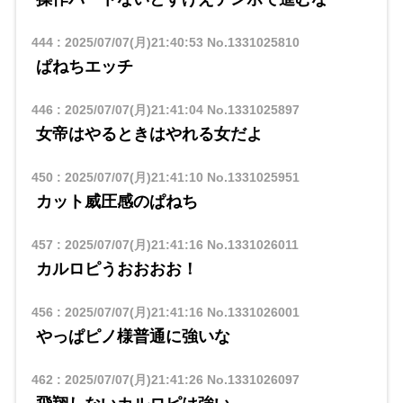
444
:
2025/07/07(月)21:40:53
No.1331025810
ぱねちエッチ
446
:
2025/07/07(月)21:41:04
No.1331025897
女帝はやるときはやれる女だよ
450
:
2025/07/07(月)21:41:10
No.1331025951
カット威圧感のぱねち
457
:
2025/07/07(月)21:41:16
No.1331026011
カルロピうおおおお！
456
:
2025/07/07(月)21:41:16
No.1331026001
やっぱピノ様普通に強いな
462
:
2025/07/07(月)21:41:26
No.1331026097