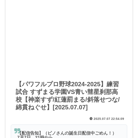
【パワフルプロ野球2024-2025】練習
試合 すずまる学園VS青い彗星刹那高
校【神楽すず/紅蓮罰まる/斜落せつな/
綿貫ねぐせ】[2025.07.07]
2025.07.07 22:54.09
【配信告知】（ピノさんの誕生日配信中ごめん！）
7月7日 21時から