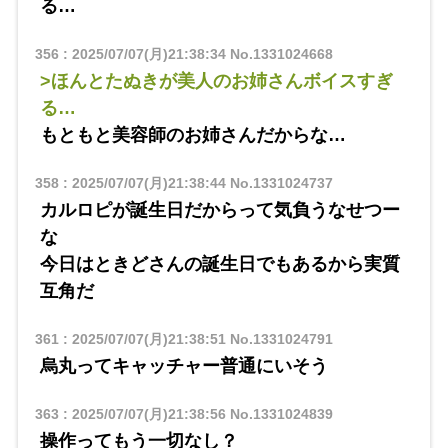
る…
356
:
2025/07/07(月)21:38:34
No.1331024668
>ほんとたぬきが美人のお姉さんボイスすぎ
る…
もともと美容師のお姉さんだからな…
358
:
2025/07/07(月)21:38:44
No.1331024737
カルロピが誕生日だからって気負うなせつー
な
今日はときどさんの誕生日でもあるから実質
互角だ
361
:
2025/07/07(月)21:38:51
No.1331024791
烏丸ってキャッチャー普通にいそう
363
:
2025/07/07(月)21:38:56
No.1331024839
操作ってもう一切なし？