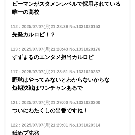
ピーマンがスタメンレベルで採用されている
唯一の高校
112
:
2025/07/07(月)21:28:39
No.1331020153
先発カルロピ！？
113
:
2025/07/07(月)21:28:43
No.1331020176
すずまるのエンタメ担当カルロピ
117
:
2025/07/07(月)21:28:51
No.1331020237
野球はやってみないとわからないからな
短期決戦はワンチャンあるで
121
:
2025/07/07(月)21:29:00
No.1331020300
ついにわたくしの出番ですね！
122
:
2025/07/07(月)21:29:01
No.1331020314
舐めプ先発