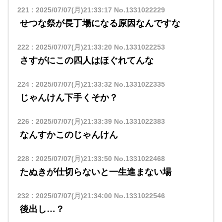
221
:
2025/07/07(月)21:33:17
No.1331022229
せつな祭が長丁場になる原因なんですな
222
:
2025/07/07(月)21:33:20
No.1331022253
さすがにこの四人はほぐれてんな
224
:
2025/07/07(月)21:33:32
No.1331022335
じゃんけん下手くそか？
226
:
2025/07/07(月)21:33:39
No.1331022383
なんすかこのじゃんけん
228
:
2025/07/07(月)21:33:50
No.1331022468
たぬきが仕切らないと一生進まない場
232
:
2025/07/07(月)21:34:00
No.1331022546
後出し…？