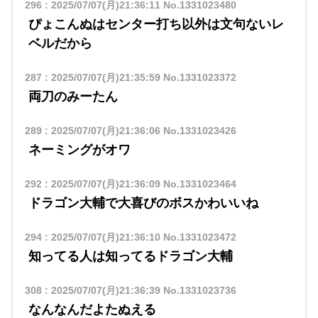
296
:
2025/07/07(月)21:36:11
No.1331023480
ぴょこんぬはセンター打ち以外は文句ないレ
ベルだから
287
:
2025/07/07(月)21:35:59
No.1331023372
両刀のみーたん
289
:
2025/07/07(月)21:36:06
No.1331023426
ネーミングがオワ
292
:
2025/07/07(月)21:36:09
No.1331023464
ドラゴン大輔で大喜びのボスかわいいね
294
:
2025/07/07(月)21:36:10
No.1331023472
知ってる人は知ってるドラゴン大輔
308
:
2025/07/07(月)21:36:39
No.1331023736
なんなんだよたぬえる