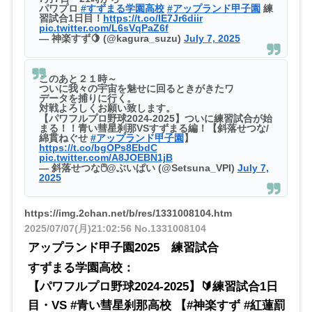
パワプロ
#すずまる学園高校
#アップランド甲子園
練
習試合1日目！
https://t.co/IE7Jr6diir
pic.twitter.com/L6sVqPaZ6f
— 神楽すず🍋 (@kagura_suzu)
July 7, 2025
このあと２１時～
ついに我々の宇宙を魅せに回るときがきたワ
データを捕りに行く。
対戦よろしくお願い致します。
【パワフルプロ野球2024-2025】ついに練習試合が始
まる！！青い彗星刹那VSすずまる編！【斜落せつな/
綿貫ねぐせ
#アップランド甲子園
】
https://t.co/bgOPs8EbdC
pic.twitter.com/A8JOEBN1jB
— 斜落せつな🖱@ぶいぱい (@Setsuna_VPI)
July 7,
2025
https://img.2chan.net/b/res/1331008104.htm
2025/07/07(月)21:02:56
No.1331008104
アップランド甲子園2025 練習試合
すずまる学園高校：
【パワフルプロ野球2024-2025】🔰練習試合1日
目・VS #青い彗星刹那高校 【#神楽すず #紅蓮罰