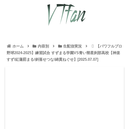
ホーム
内容別
生配信実況
【パワフルプロ
野球2024-2025】練習試合 すずまる学園VS青い彗星刹那高校【神楽
すず/紅蓮罰まる/斜落せつな/綿貫ねぐせ】[2025.07.07]