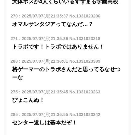
大体ボスが4人くらいいるすずまる学園高校
270
:
2025/07/07(月)21:35:37
No.1331023206
オマルサンタジアってなんだ…？
271
:
2025/07/07(月)21:35:39
No.1331023218
トラポです！トラボではありません！
288
:
2025/07/07(月)21:36:01
No.1331023389
格ゲーマーのトラボさんだと思ってるなせつ
ーな
275
:
2025/07/07(月)21:35:45
No.1331023263
ぴょこんぬ！
285
:
2025/07/07(月)21:35:55
No.1331023342
センター返しは基本だぞ！