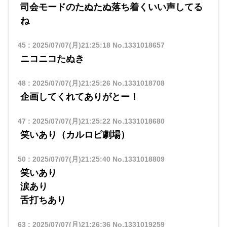
司会モードのたぬたぬ落ち着くいい声してる
ね
45
:
2025/07/07(月)21:25:18
No.1331018657
ニコニコたぬき
48
:
2025/07/07(月)21:25:26
No.1331018708
企画してくれてありがとー！
47
:
2025/07/07(月)21:25:22
No.1331018680
笑いあり（カルロピ劇場）
50
:
2025/07/07(月)21:25:40
No.1331018809
笑いあり
涙あり
舌打ちあり
63
:
2025/07/07(月)21:26:36
No.1331019259