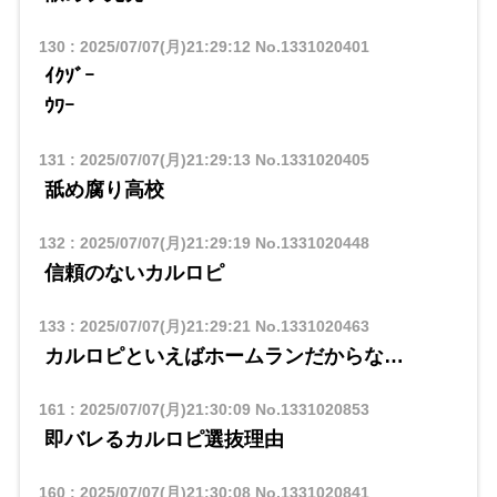
130
:
2025/07/07(月)21:29:12
No.1331020401
ｲｸｿﾞｰ
ｳﾜｰ
131
:
2025/07/07(月)21:29:13
No.1331020405
舐め腐り高校
132
:
2025/07/07(月)21:29:19
No.1331020448
信頼のないカルロピ
133
:
2025/07/07(月)21:29:21
No.1331020463
カルロピといえばホームランだからな…
161
:
2025/07/07(月)21:30:09
No.1331020853
即バレるカルロピ選抜理由
160
:
2025/07/07(月)21:30:08
No.1331020841