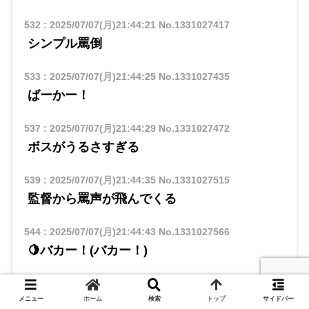
532
:
2025/07/07(月)21:44:21
No.1331027417
シンプル罵倒
533
:
2025/07/07(月)21:44:25
No.1331027435
ばーかー！
537
:
2025/07/07(月)21:44:29
No.1331027472
ボスがうるさすぎる
539
:
2025/07/07(月)21:44:35
No.1331027515
監督から罵声が飛んでくる
544
:
2025/07/07(月)21:44:43
No.1331027566
🍋バカー！(バカー！)
545
:
2025/07/07(月)21:44:47
No.1331027595
めっちゃいい試合やん
メニュー
ホーム
検索
トップ
サイドバー