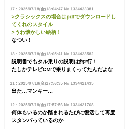
17
:
2025/07/18(金)18:04:47
No.1334423381
>クラシックスの場合はpdfでダウンロードし
てくれのスタイル
>うわ懐かしい絵柄！
なつい！
18
:
2025/07/18(金)18:05:41
No.1334423582
説明書でもタル乗りの説明は約2行！
たしかテレビCMで乗りまくってたんだよな
11
:
2025/07/18(金)17:56:35
No.1334421435
出た…マンキー…
12
:
2025/07/18(金)17:57:56
No.1334421768
何体もいるのか踏まれるたびに復活して再度
スタンバっているのか