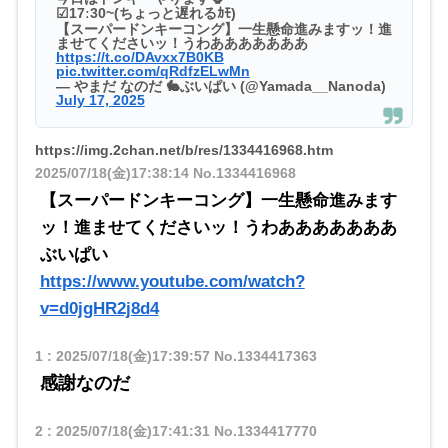
☑17ː30~(ちょっと遅れるｶﾓ)
【スーパードンキーコング】一生懸命進みますッ！進
ませてくださいッ！うわあああああああ
https://t.co/DAvxx7B0KB
pic.twitter.com/qRdfzELwMn
— やまだ なのだ 🐇ぶいぱい (@Yamada__Nanoda)
July 17, 2025
https://img.2chan.net/b/res/1334416968.htm
2025/07/18(金)17:38:14
No.1334416968
【スーパードンキーコング】一生懸命進みます
ッ！進ませてくださいッ！うわあああああああ
ぶいぱい
https://www.youtube.com/watch?
v=d0jgHR2j8d4
1
:
2025/07/18(金)17:39:57
No.1334417363
感謝なのだ
2
:
2025/07/18(金)17:41:31
No.1334417770