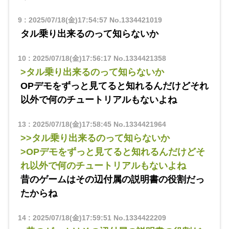
9
:
2025/07/18(金)17:54:57
No.1334421019
タル乗り出来るのって知らないか
10
:
2025/07/18(金)17:56:17
No.1334421358
>タル乗り出来るのって知らないか
OPデモをずっと見てると知れるんだけどそれ
以外で何のチュートリアルもないよね
13
:
2025/07/18(金)17:58:45
No.1334421964
>>タル乗り出来るのって知らないか
>OPデモをずっと見てると知れるんだけどそ
れ以外で何のチュートリアルもないよね
昔のゲームはその辺付属の説明書の役割だっ
たからね
14
:
2025/07/18(金)17:59:51
No.1334422209