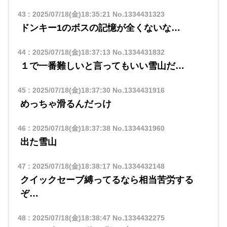
43
:
2025/07/18(金)18:35:21
No.1334431323
ドンキー1のボスの記憶が全くないな…
44
:
2025/07/18(金)18:37:13
No.1334431832
１で一番難しいと言ってもいい雪山だ…
45
:
2025/07/18(金)18:37:30
No.1334431916
めっちゃ滑るんだっけ
46
:
2025/07/18(金)18:37:38
No.1334431960
出た雪山
47
:
2025/07/18(金)18:38:17
No.1334432148
クイックセーブ縛ってるなら相当苦労する
ぞ…
48
:
2025/07/18(金)18:38:47
No.1334432275