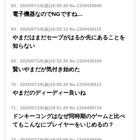
63
:
2025/07/18(金)18:50:39
No.1334435688
電子機器なのでNGですね…
64
:
2025/07/18(金)18:52:12
No.1334436115
やまだはまだセーブがはるか先にあることを
知らない
65
:
2025/07/18(金)18:52:30
No.1334436194
賢いやまだが気付き始めた
70
:
2025/07/18(金)19:00:28
No.1334438412
やまだのディーディー良いね
71
:
2025/07/18(金)19:01:29
No.1334438718
ドンキーコングはなぜ同時期のゲームと比べ
てもこんなにプレイヤーをいじめるの？
74
:
2025/07/18(金)19:03:59
No.1334439489