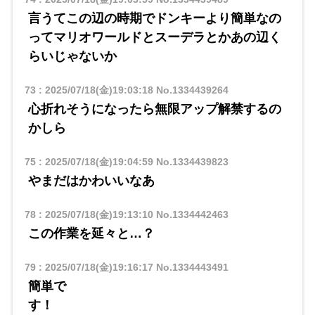
言うてこの辺の時期でドンキーより簡単なの
ってマリオワールドとスーデラとかあの辺く
らいじゃないか
73
:
2025/07/18(金)19:03:18
No.1334439264
心折れそうになったら無限アップ解禁するの
かしら
75
:
2025/07/18(金)19:04:59
No.1334439823
やまだはかわいいなあ
78
:
2025/07/18(金)19:13:10
No.1334442463
この作業を延々と…？
79
:
2025/07/18(金)19:16:17
No.1334443491
簡単で
す！