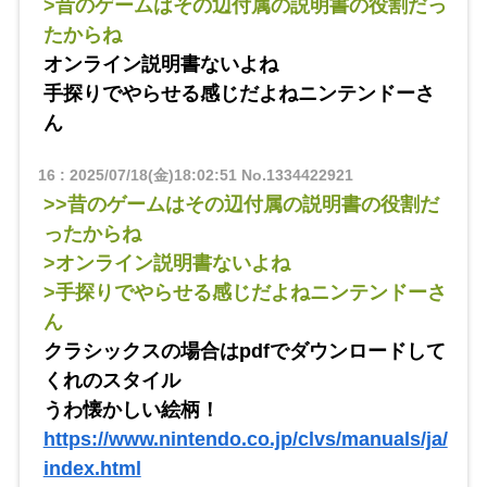
>昔のゲームはその辺付属の説明書の役割だっ
たからね
オンライン説明書ないよね
手探りでやらせる感じだよねニンテンドーさ
ん
16
:
2025/07/18(金)18:02:51
No.1334422921
>>昔のゲームはその辺付属の説明書の役割だ
ったからね
>オンライン説明書ないよね
>手探りでやらせる感じだよねニンテンドーさ
ん
クラシックスの場合はpdfでダウンロードして
くれのスタイル
うわ懐かしい絵柄！
https://www.nintendo.co.jp/clvs/manuals/ja/
index.html