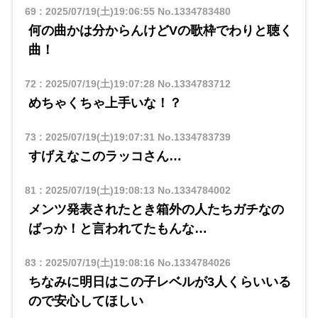
69
:
2025/07/19(土)19:06:55
No.1334783480
何の曲かは分からんけどVの歌枠でわりと聴く
曲！
72
:
2025/07/19(土)19:07:28
No.1334783712
めちゃくちゃ上手いな！？
73
:
2025/07/19(土)19:07:31
No.1334783739
すげえなこのラッコさん…
81
:
2025/07/19(土)19:08:13
No.1334784002
メンツ発表されたとき箱外の人たちガチなの
ばっか！と言われてたもんな…
83
:
2025/07/19(土)19:08:16
No.1334784026
ちなみに明日はこの子レベルが3人くらいいる
ので安心してほしい