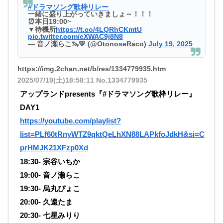
#ドラマソング歌枠リレー
一緒に盛り上がっていきましょ～！！！
⏰本日19:00~
▼待機所
https://t.co/4LQRhCKmtU
pic.twitter.com/eXWAC9j8N8
— 音ノ瀬らこ🦦💛 (@OtonoseRaco)
July 19, 2025
https://img.2chan.net/b/res/1334779935.htm
2025/07/19(土)18:58:11
No.1334779935
アップランドpresents『#ドラマソング歌枠リレー』
DAY1
https://youtube.com/playlist?
list=PLf60tRnyWTZ9qktQeLhXN88LAPkfoJdkH&si=C
prHMJK21XFzp0Xd
18:30- 宗谷いちか
19:00- 音ノ瀬らこ
19:30- 烏丸ぴょこ
20:00- 久遠たま
20:30- 七星みりり