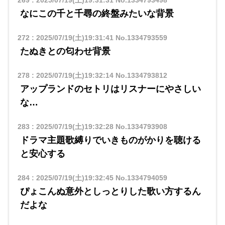
なにこの千と千尋の終盤みたいな背景
272
:
2025/07/19(土)19:31:41
No.1334793559
たぬきとの匂わせ背景
278
:
2025/07/19(土)19:32:14
No.1334793812
アップランドのセトリはリスナーにやさしい
な…
283
:
2025/07/19(土)19:32:28
No.1334793908
ドラマ主題歌縛りでいきものがかりを聴ける
と安心する
284
:
2025/07/19(土)19:32:45
No.1334794059
ぴょこんぬ意外としっとりした歌い方するん
だよな