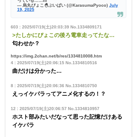
っている……⁉️⁉️
— 烏丸ぴょこ🐣ぶいぱい (@KarasumaPyoco)
July
19, 2025
603
:
2025/07/19(土)20:03:39
No.1334809171
>たしかにぴょこの後ろ電車走ってたな…
匂わせか？
https://img.2chan.net/b/res/1334810008.htm
4
:
2025/07/19(土)20:06:15
No.1334810516
曲だけは分かった…
8
:
2025/07/19(土)20:06:36
No.1334810750
えっイケパラってアニメ化するの！？
12
:
2025/07/19(土)20:06:57
No.1334810957
ホスト部みたいだなって思った記憶だけある
イケパラ