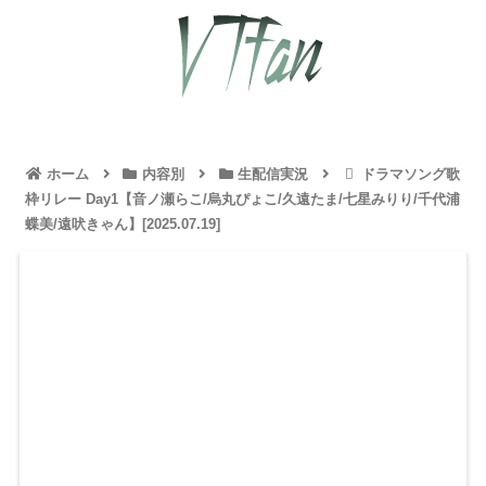
ホーム
内容別
生配信実況
ドラマソング歌
枠リレー Day1【音ノ瀬らこ/烏丸ぴょこ/久遠たま/七星みりり/千代浦
蝶美/遠吠きゃん】[2025.07.19]