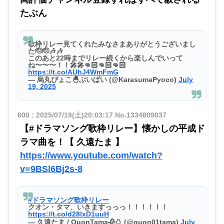
たぶん
歌枠リレー見てくれたみなさまありがとうございまし
た🫡🫡🎶🎶
このあと22時までリレー続くから楽しんでいって
ね〜〜〜！！🎤🎤👊🏻👊🏻👊🏻
https://t.co/AUhJ4WmFmG
— 烏丸ぴょこ🐣ぶいぱい (@KarasumaPyoco)
July
19, 2025
600
:
2025/07/19(土)20:03:17
No.1334809037
【#ドラマソング歌枠リレー】懐かしの平成ド
ラマ曲を！【 久遠たま 】
https://www.youtube.com/watch?
v=9BSl6Bj2s-8
#ドラマソング歌枠リレー
クオン・タマ、いきますっっっ！！！！！！
https://t.co/d28lxD1uuH
— 久遠たま / QuonTama🥀🥚 (@quon01tama)
July