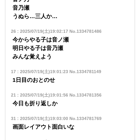
音乃瀬
うぬら…三人か…
26
:
2025/07/19(土)19:02:17
No.1334781486
今からやる子は音ノ瀬
明日やる子は音乃瀬
みんな覚えよう
17
:
2025/07/19(土)19:01:23
No.1334781149
1日目のおとのせ
21
:
2025/07/19(土)19:01:56
No.1334781356
今日も折り返しか
31
:
2025/07/19(土)19:03:00
No.1334781769
画面レイアウト面白いな