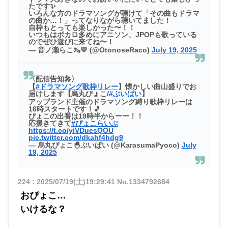
たです✨️
いろんな方のドラマソングが聴けて「その曲もドラマ
の曲か…！」ってなりながら聴いてました！
自枠もとっても楽しかった〜！！
いつもはボカロ多めにアニソン、JPOPも歌っている
のでぜひ遊びに来てね〜！
— 音ノ瀬らこ🦦💛 (@OtonoseRaco)
July 19, 2025
〈配信告知🎤〉
【
#ドラマソング歌枠リレー
】懐かしい曲山盛りでお
届けします【烏丸ぴょこ/
#ぶいぱい
】
アップランド主催のドラマソング縛り歌枠リレーは
16時スタートです！🎵
ぴょこの出番は19時半からーー！！
応援きてきて
#ぴょこらいぶ
https://t.co/yiVDuesQOU
pic.twitter.com/dkahf4hdg9
— 烏丸ぴょこ🐣ぶいぱい (@KarasumaPyoco)
July
19, 2025
224
:
2025/07/19(土)19:29:41
No.1334792684
おぴょこ…
いけるな？