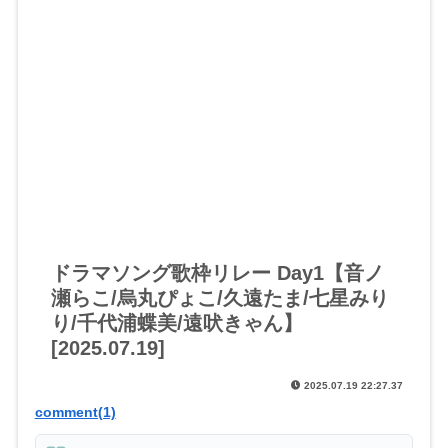
ドラマソング歌枠リレー Day1【音ノ
瀬らこ/烏丸ぴょこ/久遠たま/七星みり
り/千代浦蝶美/遠吠きゃん】
[2025.07.19]
2025.07.19 22:27.37
comment(1)