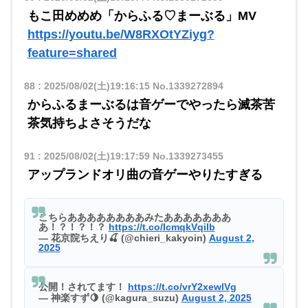
もこ田めめめ「からふる♡まーぶる」MV
https://youtu.be/W8RXOtYZiyg?
feature=shared
88
:
2025/08/02(土)19:16:15
No.1339272894
からふるまーぶるは音ゲーでやったら滅茶苦
茶気持ちよさそうだな
91
:
2025/08/02(土)19:17:59
No.1339273455
アップランドオリ曲の音ゲーやりたすぎる
こちらああああああああみたあああああああ
あ！？！？！？
https://t.co/IcmqkVqilb
— 花京院ちえり🍒 (@chieri_kakyoin)
August 2,
2025
公開！されてます！
https://t.co/vrY2xewlVg
— 神楽すず🍋 (@kagura_suzu)
August 2, 2025