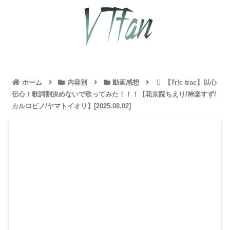
ホーム
内容別
動画感想
【Tr!c trac】以心
伝心！歌詞割決めないで歌ってみた！！！【花京院ちえり/神楽すず/
カルロピノ/ヤマトイオリ】[2025.08.02]