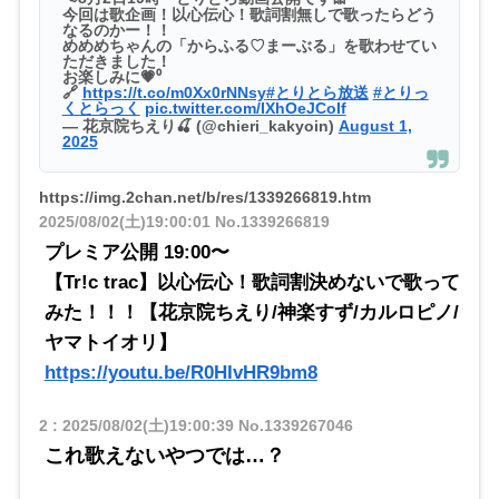
今回は歌企画！以心伝心！歌詞割無しで歌ったらどう
なるのかー！！
めめめちゃんの「からふる♡まーぶる」を歌わせてい
ただきました！
お楽しみに💗⁰
🔗
https://t.co/m0Xx0rNNsy
#とりとら放送
#とりっ
くとらっく
pic.twitter.com/IXhOeJCoIf
— 花京院ちえり🍒 (@chieri_kakyoin)
August 1,
2025
https://img.2chan.net/b/res/1339266819.htm
2025/08/02(土)19:00:01
No.1339266819
プレミア公開 19:00〜
【Tr!c trac】以心伝心！歌詞割決めないで歌って
みた！！！【花京院ちえり/神楽すず/カルロピノ/
ヤマトイオリ】
https://youtu.be/R0HIvHR9bm8
2
:
2025/08/02(土)19:00:39
No.1339267046
これ歌えないやつでは…？