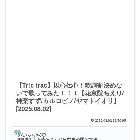
【Tr!c trac】以心伝心！歌詞割決めな
いで歌ってみた！！！【花京院ちえり/
神楽すず/カルロピノ/ヤマトイオリ】
[2025.08.02]
2025.08.02 21:50.05
꒰⑅ᐢ｡•̀ ᴗ •́｡ᐢ⑅꒱💘
📢8月2日19時〜とりとら動画公開です🎀