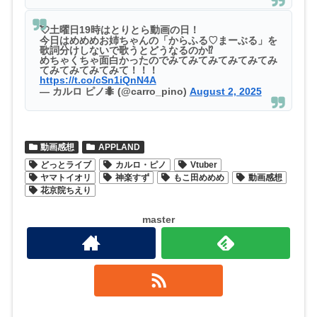
💘土曜日19時はとりとら動画の日！
今日はめめめお姉ちゃんの「からふる♡まーぶる」を
歌詞分けしないで歌うとどうなるのか⁉️
めちゃくちゃ面白かったのでみてみてみてみてみてみ
てみてみてみてみて！！！
https://t.co/cSn1iQnN4A
— カルロ ピノ🐜 (@carro_pino)
August 2, 2025
動画感想
APPLAND
どっとライブ
カルロ・ピノ
Vtuber
ヤマトイオリ
神楽すず
もこ田めめめ
動画感想
花京院ちえり
master