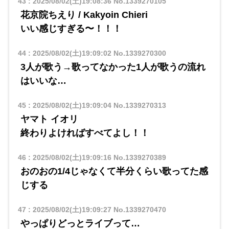
43
:
2025/08/02(土)19:08:36
No.1339270105
花京院ちえり / Kakyoin Chieri
​​いい感じすぎる〜！！！
44
:
2025/08/02(土)19:09:02
No.1339270300
3人が歌う→歌ってなかった1人が歌うの流れ
はいいな…
45
:
2025/08/02(土)19:09:04
No.1339270313
ヤマト イオリ
​​終わりよければすべてよし！！
46
:
2025/08/02(土)19:09:16
No.1339270389
おのおの1/4じゃなくて半分くらい歌ってた感
じする
47
:
2025/08/02(土)19:09:27
No.1339270470
やっぱりどっとライブって…