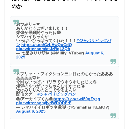
のか
おつみり～❤
ありがとうございました！！
爆弾が最難関やったね😂
シマハイちゃんが
いっぱいひっぱってくれた！！！
#ジャパリビッグバ
ン
https://t.co/CzLAwQuCdQ
pic.twitter.com/ctJzRgL8Qh
— 七星みりり💥💫 (@Milily_VTuber)
August 6,
2025
スプリット・フィクション三回目たのちかったあああ
ああああ🦊✨
今回もいっぱいゴリラでウホウホしたじぇ💪
爆弾のやつがいっちゃんむずかった💣
次はみりりんのとこでやるよん✨
配信タグ→
#ジャパリビッグバン
🏝アーカイブくん🏝
https://t.co/swf50gZysg
pic.twitter.com/jvdWDODErE
— シマハイイロギツネ🏝🦊 (@Shimahai_KEMOV)
August 6, 2025