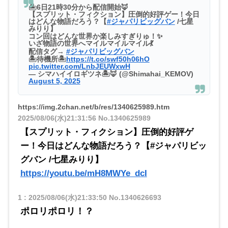
🏝6日21時30分から配信開始🦊
【スプリット・フィクション】圧倒的好評ゲー！今日
はどんな物語だろう？【
#ジャパリビッグバン
/七星
みりり】
コン回はどんな世界か楽しみすぎりゅ！✨
いざ物語の世界へマイルマイルマイル💃
配信タグ→
#ジャパリビッグバン
🏝待機所🏝
https://t.co/swf50h06hO
pic.twitter.com/LnbJEUWxwH
— シマハイイロギツネ🏝🦊 (@Shimahai_KEMOV)
August 5, 2025
https://img.2chan.net/b/res/1340625989.htm
2025/08/06(水)21:31:56
No.1340625989
【スプリット・フィクション】圧倒的好評ゲ
ー！今日はどんな物語だろう？【#ジャパリビッ
グバン /七星みりり】
https://youtu.be/mH8MWYe_dcI
1
:
2025/08/06(水)21:33:50
No.1340626693
ポロリポロリ！？