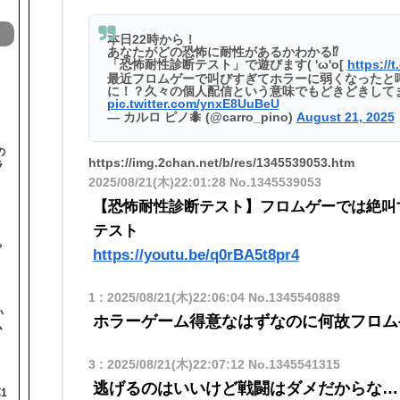
本日22時から！
あなたがどの恐怖に耐性があるかわかる⁉️
「恐怖耐性診断テスト」で遊びます( 'ω'o[
https://
最近フロムゲーで叫びすぎてホラーに弱くなったと
に！？久々の個人配信という意味でもどきどきして
pic.twitter.com/ynxE8UuBeU
— カルロ ピノ🐜 (@carro_pino)
August 21, 2025
の
https://img.2chan.net/b/res/1345539053.htm
ラ
2025/08/21(木)22:01:28
No.1345539053
【恐怖耐性診断テスト】フロムゲーでは絶叫す
テスト
と
ゃ
https://youtu.be/q0rBA5t8pr4
1
:
2025/08/21(木)22:06:04
No.1345540889
い
ホラーゲーム得意なはずなのに何故フロム
ム
3
:
2025/08/21(木)22:07:12
No.1345541315
逃げるのはいいけど戦闘はダメだからな…
1