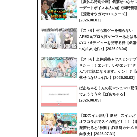
【夏休み特別企画】斜落せつなサ
ーデートボイス本人の前で同時視
【荒咬オウガ /ホロスターズ】
[2026.08.03]
【スト6】何も格ゲーを知らない
APEX元プロ女性ゲーマーあおはる
のスト6デビューを見守る枠【斜落
つな/ぶいぱい】[2026.08.04]
【スト6】全体調整＋ヤスミンアプ
きたー！！エレナ、いやエレナ”さ
ん”お世話になります。ケン！？【
落せつな/ぶいぱい】[2026.08.03]
ばあちゃるくんの初マシュマロ配
でふううう🐴【ばあちゃる】
[2026.08.05]
【3Dスイカ割り】夏だ！スイカだ
オフコラボでスイカ割だ！！！【 
魔麦たると/ 神楽すず/常磐カナメ/
向奈央】[2026.07.31]