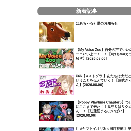
新着記事
ばあちゃる引退のお知らせ
【My Voice Zoo】自分の声でいい
ー？いいよー！！！【#けもV/#カ
騒ぎ】[2026.08.06]
#46【 #ストグラ 】あたちは犬だ
いうことを伝えていく！【遠吠き
ん】[2026.08.06]
【Poppy Playtime Chapter5】つ
にここまで来た！！見守りはリク
ん！！【紅蓮罰まる/ぶいぱい】
[2026.08.06]
〖 #ヤマトイオリ2nd同時視聴 〗第