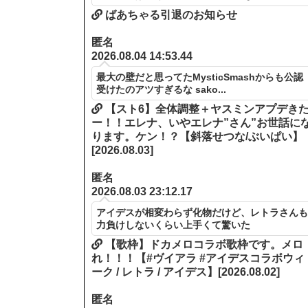
ばあちゃる引退のお知らせ
匿名
2026.08.04 14:53.44
最大の壁だと思ってたMysticSmashからも公認
受けたのアツすぎるな sako...
【スト6】全体調整＋ヤスミンアプデき
ー！！エレナ、いやエレナ”さん”お世話に
ります。ケン！？【斜落せつな/ぶいぱい】
[2026.08.03]
匿名
2026.08.03 23:12.17
アイデスが相変わらず化物だけど、レトラさん
力負けしないくらい上手くて驚いた
【歌枠】ドカメロコラボ歌枠です。メロ
れ！！！【#ヴイアラ #アイデスコラボウィ
ーク / レトラ / アイデス】[2026.08.02]
匿名