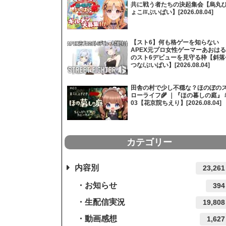
共に戦う者たちの決起集会【烏丸
ょこ/#ぶいぱい】[2026.08.04]
【スト6】何も格ゲーを知らない
APEX元プロ女性ゲーマーあおはる
のスト6デビューを見守る枠【斜落
つな/ぶいぱい】[2026.08.04]
田舎の村で少し不穏な？ほのぼの
ローライフ🌾 ｜『ほの暮しの庭』 
03【花京院ちえり】[2026.08.04]
カテゴリー
内容別
23,261
お知らせ
394
生配信実況
19,808
動画感想
1,627