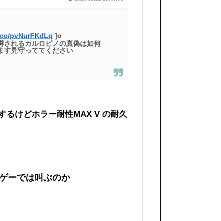
t.co/pvNurFKdLq
]o
噂されるカルロピノの真偽は如何
ます見守っててください
るけどホラー耐性MAX V の耐久
ゲーでは叫ぶのか