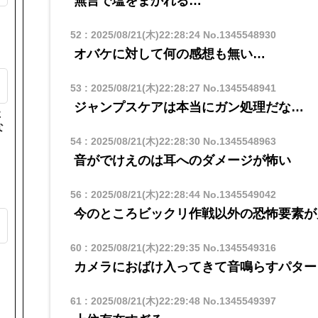
無言で塩をまかれる…
52
:
2025/08/21(木)22:28:24
No.1345548930
オバケに対して何の感想も無い…
53
:
2025/08/21(木)22:28:27
No.1345548941
ジャンプスケアは本当にガン処理だな…
た
な
54
:
2025/08/21(木)22:28:30
No.1345548963
音がでけえのは耳へのダメージが怖い
56
:
2025/08/21(木)22:28:44
No.1345549042
今のところビックリ作戦以外の恐怖要素が
も
60
:
2025/08/21(木)22:29:35
No.1345549316
カメラにおばけ入ってきて音鳴らすパター
61
:
2025/08/21(木)22:29:48
No.1345549397