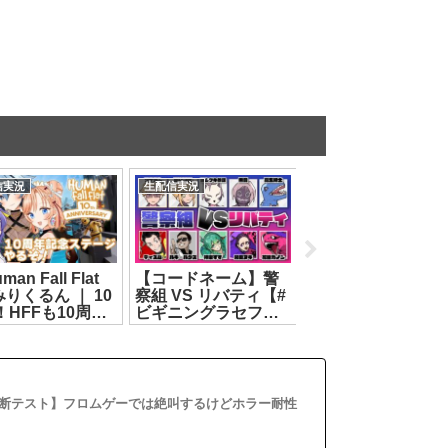
信実況
生配信実況
動画感想
トイオリ 2ndソ
雑談・8月おはよう～
【Tr!c trac】超カ
イブ「えんじぇ
～～！！！【神楽す
スな演奏会！？み
とらんぺっと」
ず】[2026.08.02]
なは何の曲を演奏
2026.07.17]
てるかわかるかな
【花京院ちえり/神
すず/カルロピノ/ヤ
トイオリ】
[2026.07.18]
断テスト】フロムゲーでは絶叫するけどホラー耐性