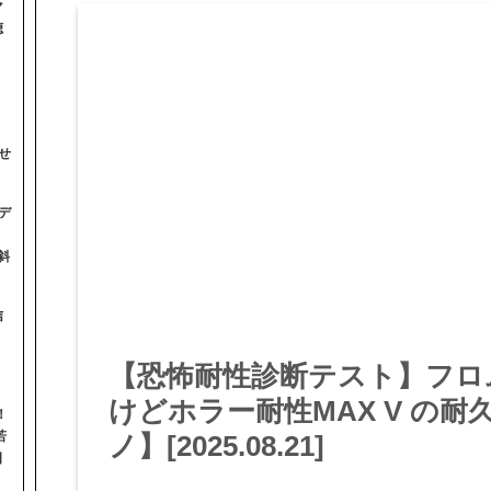
マ
聴
せ
デ
斜
信
【恐怖耐性診断テスト】フロ
けどホラー耐性MAX V の
！
若
ノ】[2025.08.21]
日