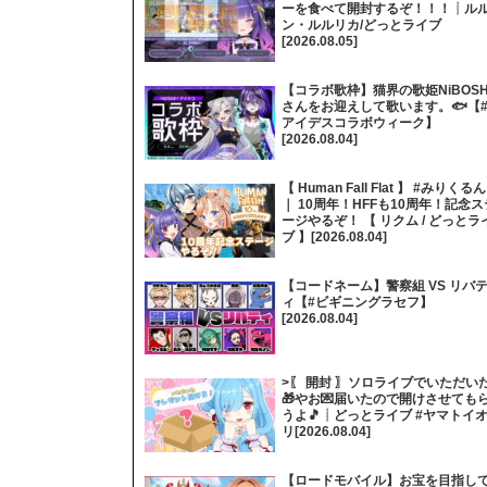
ーを食べて開封するぞ！！！┊ル
ン・ルルリカ/どっとライブ
[2026.08.05]
【コラボ歌枠】猫界の歌姫NiBOSH
さんをお迎えして歌います。🐟【
アイデスコラボウィーク】
[2026.08.04]
【 Human Fall Flat 】 #みりくるん
｜ 10周年！HFFも10周年！記念ス
ージやるぞ！ 【 リクム / どっとラ
ブ 】[2026.08.04]
【コードネーム】警察組 VS リバ
ィ【#ビギニングラセフ】
[2026.08.04]
>〖 開封 〗ソロライブでいただい
🎁やお💌届いたので開けさせても
うよ🎵┊どっとライブ #ヤマトイ
リ[2026.08.04]
【ロードモバイル】お宝を目指し