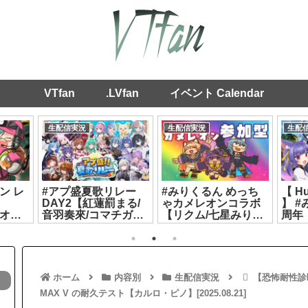
VTfan
.LVfan
イベント Calendar
生配信実況
生配信実況
生配
ロライ
〖 ふるさと納税2026
ヤマトイオリ 2ndソ
ヤマ
🎁や
〗ビールしか知らな
ロライブ「えんじぇ
ロラ
で開け
いので一緒に見てい
るすとらんぺっと」
るす
🎵┊
こ🤔┊どっとライブ
第1部[2026.07.17]
第2部[
ヤマ
#ヤマトイオリ
8.04]
[2026.07.07]
ホーム
内容別
生配信実況
【恐怖耐性診
MAX V の耐久テスト【カルロ・ピノ】[2025.08.21]