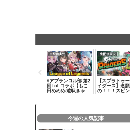
生配信実況
生配信実況
生配信実況
【コードネーム】警
【 雑談 】 暑すぎる。
>〖 開封 〗ソ
組 VS リバティ【#
(プチお知らせ有) 【
ブでいただいた
ビギニングラセフ】
リクム / どっとライブ
お💌届いたの
2026.08.04]
】[2026.07.14]
させてもらうよ
どっとライブ #
トイオリ[2026.0
今週の人気記事