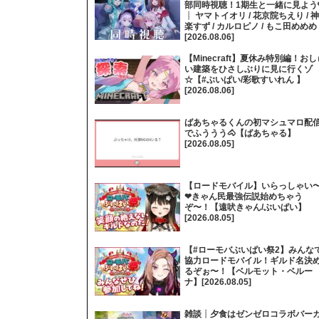
部同時視聴！1期生と一緒に見よう
┊ ヤマトイオリ / 花京院ちえり / 神
楽すず / カルロピノ / もこ田めめめ
[2026.08.06]
【Minecraft】夏休み特別編！おし
い建築をひさしぶりに見に行くゾ
☆【#ぶいぱい/彩歌すいれん 】
[2026.08.06]
ばあちゃるくんの初マシュマロ配
でふううう🐴【ばあちゃる】
[2026.08.05]
【ロードモバイル】いらっしゃい
❤きゃん民最強伝説始めちゃう
ぞ〜！【遠吠きゃん/ぶいぱい】
[2026.08.05]
【#ローモバぶいぱい祭2】みんな
協力ロードモバイル！ギルド名決
るぞぉ〜！【ベルモット・ベルー
ナ】[2026.08.05]
雑談┊夕食はゼンゼロコラボバー