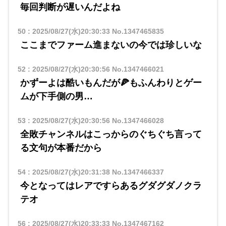
毎回判断が遅いんだよね
50
:
2025/08/27(水)20:30:33
No.1347465835
ここまでファーム進まないの今では珍しいな
52
:
2025/08/27(水)20:30:56
No.1347466021
かずーよは酷いもんだが🍕もふんわりとゲー
ムが下手側の男…
53
:
2025/08/27(水)20:30:56
No.1347466028
全敗チャンネルはこっからのぐちぐち言って
る文句が本番だから
54
:
2025/08/27(水)20:31:38
No.1347466337
今となってはレアですらあるグダグダノクラ
テオ
56
:
2025/08/27(水)20:33:33
No.1347467162