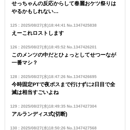
せっちゃんの反応からして春麗おケツ祭りは
やるかもしれない…
125
:
2025/08/27(水)18:44:41
No.1347425838
えーこれロストします
126
:
2025/08/27(水)18:45:52
No.1347426201
このメンツの中だとひょっとしてせつーなが
一番マシ？
128
:
2025/08/27(水)18:47:26
No.1347426695
今時固定PTで夜ボスまで行けずに2日目で全
滅は相当すごいよね
129
:
2025/08/27(水)18:49:35
No.1347427304
アルランディス式(切断)
130
:
2025/08/27(水)18:50:26
No.1347427568