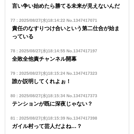
言い争い始めたら勝てる未来が見えないんだ
77
:
2025/08/27(水)18:14:22
No.1347417071
責任のなすりつけ合いという第二仕合が始ま
っている
78
:
2025/08/27(水)18:14:55
No.1347417197
全敗全他責チャンネル開幕
79
:
2025/08/27(水)18:15:24
No.1347417323
誰か説明してくれよぉ！
80
:
2025/08/27(水)18:15:34
No.1347417373
テンションが既に深夜じゃない？
81
:
2025/08/27(水)18:15:39
No.1347417398
ガイル村って芸人だよね…？