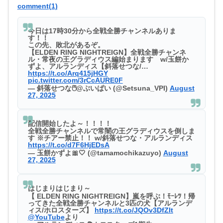
comment(1)
今日は17時30分から全戦全勝チャンネルありま
す！！
この先、敗北があるぞ。
【ELDEN RING NIGHTREIGN】全戦全勝チャンネ
ル・常夜の王グラディウス編始まります w/玉餅か
ずよ、アルランディス【斜落せつな/…
https://t.co/Arq415jHGY
pic.twitter.com/3rCcAURE0F
— 斜落せつな🖱@ぶいぱい (@Setsuna_VPI)
August
27, 2025
配信開始したよ～！！！！
全戦全勝チャンネルで常闇の王グラディウスを倒しま
す ※チアー禁止！！ w/斜落せつな・アルランディス
https://t.co/d7F6HjEDsA
— 玉餅かずよ🎀🤍 (@tamamochikazuyo)
August
27, 2025
はじまりはじまり～
【 ELDEN RING NIGHTREIGN】嵐を呼ぶ！ﾓｰﾚﾂ！帰
ってきた全戦全勝チャンネルと3匹の犬【アルランデ
ィス/ホロスターズ】
https://t.co/JQOv3DfZIt
@YouTube
より