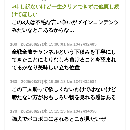
>申し訳ないけど一生クリアできずに他責し続
けてほしい
この3人は不毛な言い争いがメインコンテンツ
みたいなとこあるからな…
160
:
2025/08/27(水)19:06:01
No.1347432483
全戦全敗チャンネルという下積みを丁寧にし
てきたことによりむしろ負けることを望まれ
てるかなり美味しい立ち位置
163
:
2025/08/27(水)19:06:18
No.1347432584
この三人勝って欲しくないわけではないけど
勝たない方がおもしろい物を見れる感はある
170
:
2025/08/27(水)19:13:13
No.1347434950
強犬でボコボコにされるとこが見たいぜ