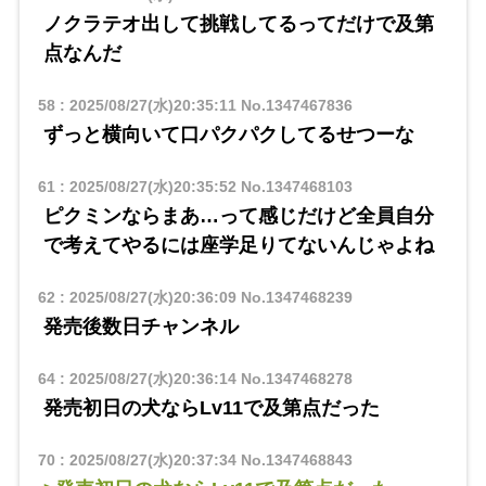
ノクラテオ出して挑戦してるってだけで及第
点なんだ
58
:
2025/08/27(水)20:35:11
No.1347467836
ずっと横向いて口パクパクしてるせつーな
61
:
2025/08/27(水)20:35:52
No.1347468103
ピクミンならまあ…って感じだけど全員自分
で考えてやるには座学足りてないんじゃよね
62
:
2025/08/27(水)20:36:09
No.1347468239
発売後数日チャンネル
64
:
2025/08/27(水)20:36:14
No.1347468278
発売初日の犬ならLv11で及第点だった
70
:
2025/08/27(水)20:37:34
No.1347468843