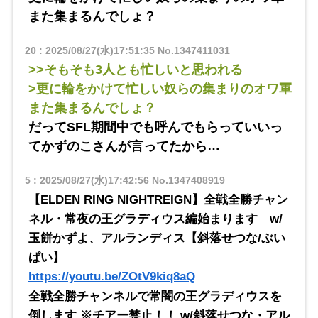
また集まるんでしょ？
20
:
2025/08/27(水)17:51:35
No.1347411031
>>そもそも3人とも忙しいと思われる
>更に輪をかけて忙しい奴らの集まりのオワ軍
また集まるんでしょ？
だってSFL期間中でも呼んでもらっていいっ
てかずのこさんが言ってたから…
5
:
2025/08/27(水)17:42:56
No.1347408919
【ELDEN RING NIGHTREIGN】全戦全勝チャン
ネル・常夜の王グラディウス編始まります w/
玉餅かずよ、アルランディス【斜落せつな/ぶい
ぱい】
https://youtu.be/ZOtV9kiq8aQ
全戦全勝チャンネルで常闇の王グラディウスを
倒します ※チアー禁止！！ w/斜落せつな・アル