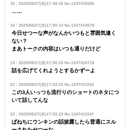
16
:
2025/08/27(水)17:49:42
No.1347410556
……
18
:
2025/08/27(水)17:50:14
No.1347410678
今日せつーな声がなんかいつもと雰囲気違く
ない？
まあトークの内容はいつも通りだけど
19
:
2025/08/27(水)17:50:23
No.1347410718
話を広げてくれようとするかずーよ
22
:
2025/08/27(水)17:53:22
No.1347411542
この3人いっつも流行りのショートのネタにつ
いて話してんな
23
:
2025/08/27(水)17:53:23
No.1347411547
ぱねちにウンキンの話披露したら普通にスル
ーされたせつーな