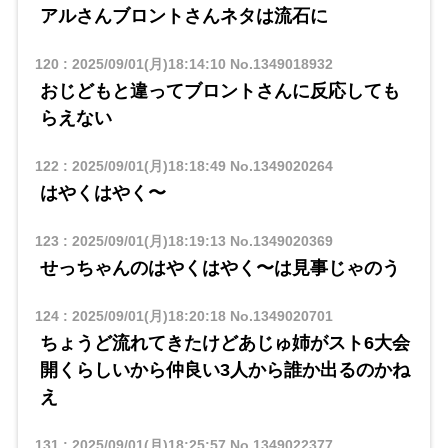
アルさんブロントさんネタは流石に
120
:
2025/09/01(月)18:14:10
No.1349018932
おじどもと違ってブロントさんに反応しても
らえない
122
:
2025/09/01(月)18:18:49
No.1349020264
はやくはやく〜
123
:
2025/09/01(月)18:19:13
No.1349020369
せっちゃんのはやくはやく〜は見事じゃのう
124
:
2025/09/01(月)18:20:18
No.1349020701
ちょうど流れてきたけどあじゅ姉がスト6大会
開くらしいから仲良い3人から誰か出るのかね
え
131
:
2025/09/01(月)18:25:57
No.1349022377