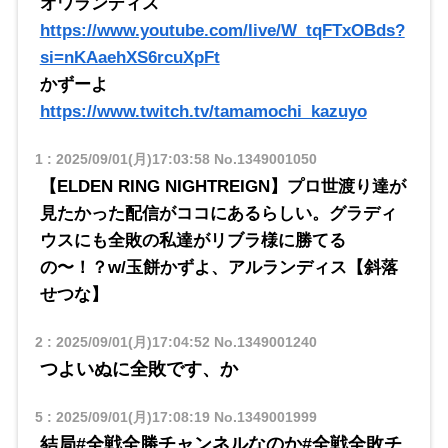
オワランディス
https://www.youtube.com/live/W_tqFTxOBds?
si=nKAaehXS6rcuXpFt
かずーよ
https://www.twitch.tv/tamamochi_kazuyo
1
:
2025/09/01(月)17:03:58
No.1349001050
【ELDEN RING NIGHTREIGN】プロ世渡り達が
見たかった配信がココにあるらしい。グラディ
ウスにも全敗の私達がリブラ様に勝てる
の〜！？w/玉餅かずよ、アルランディス【斜落
せつな】
2
:
2025/09/01(月)17:04:52
No.1349001240
つよいぬに全敗です、か
5
:
2025/09/01(月)17:08:19
No.1349001999
結局#全戦全勝チャンネルなのか#全戦全敗チ