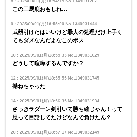
8
:
2025/09/01(月)18:54:15
No.1349031207
この三馬鹿おもしれ…
9
:
2025/09/01(月)18:55:00
No.1349031444
武器引けたはいいけど罪人の処理だけ上手く
てもダメなんだよなこのボス
10
:
2025/09/01(月)18:55:33
No.1349031629
どうして喧嘩するんですか？
12
:
2025/09/01(月)18:55:55
No.1349031745
拗ねちゃった
14
:
2025/09/01(月)18:56:35
No.1349031934
さっきラダーン剣引いて勝ち確じゃん！って
思って目話してたけどなんで負けたん？
20
:
2025/09/01(月)18:57:17
No.1349032149