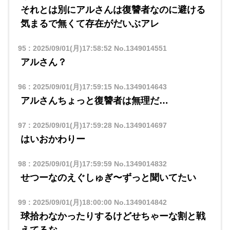
それとは別にアルさんは復讐者なのに避ける
気まるで無くて存在がだいぶアレ
95
:
2025/09/01(月)17:58:52
No.1349014551
アルさん？
96
:
2025/09/01(月)17:59:15
No.1349014643
アルさんちょっと復讐者は無理だ…
97
:
2025/09/01(月)17:59:28
No.1349014697
はいおかわりー
98
:
2025/09/01(月)17:59:59
No.1349014832
せつーなのえぐしゅぎ〜ずっと聞いてたい
99
:
2025/09/01(月)18:00:00
No.1349014842
球拾わなかったりするけどせちゃーな割と戦