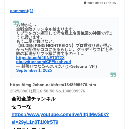
2025.09.01 23:11.05
comment(1)
17時から～
全戦全敗チャンネル始まります。
リブラをガン処理して汚名返上名誉挽回の神回で行こ
うと思います。
もう二度と負けない。
【ELDEN RING NIGHTREIGN】プロ世渡り達が見た
かった配信がココにあるらしい。グラディウスにも全
敗の私達がリブラ様に勝てるの～！…
https://t.co/d4KNET0T2X
pic.twitter.com/CPFkzbhvud
— 斜落せつな🖱@ぶいぱい (@Setsuna_VPI)
September 1, 2025
https://img.2chan.net/b/res/1348999976.htm
2025/09/01(月)16:58:50
No.1348999976
全戦全勝チャンネル
せつーな
https://www.youtube.com/live/ilItjIMwS0k?
si=29yL1n0T1l0lr5T9