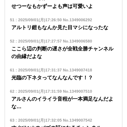
せつーなもかずーよも声は可愛いよ
51
:
2025/09/01(月)17:26:50
No.1349006292
アルトリ鎧もなんか見た目マシになったな
52
:
2025/09/01(月)17:27:57
No.1349006580
ここら辺の判断の遅さが全戦全勝チャンネル
の由縁だよな
61
:
2025/09/01(月)17:31:37
No.1349007418
光臨の下ネタってなんなんです！？
62
:
2025/09/01(月)17:31:59
No.1349007510
アルさんのイライラ音程が一本満足なんだよ
な…
63
:
2025/09/01(月)17:32:05
No.1349007542