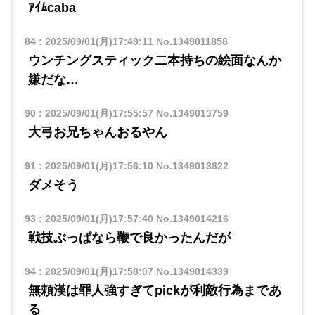
ｱｲﾑcaba
84
:
2025/09/01(月)17:49:11
No.1349011858
ウンチングスティック二本持ちの絵面なんか
嫌だな…
90
:
2025/09/01(月)17:55:57
No.1349013759
大弓お兄ちゃんおるやん
91
:
2025/09/01(月)17:56:10
No.1349013822
ダメそう
93
:
2025/09/01(月)17:57:40
No.1349014216
戦技ぶっぱなら鞭で良かったんだが
94
:
2025/09/01(月)17:58:07
No.1349014339
無頼漢は罪人強すぎてpickが利敵行為まであ
る