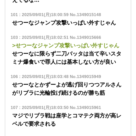
えてるな…
101
:
2025/09/01(月)18:00:59
No.1349015148
せつーなジャンプ攻撃いっぱい外すじゃん
103
:
2025/09/01(月)18:02:51
No.1349015666
>せつーなジャンプ攻撃いっぱい外すじゃん
せつーなに限らず二刀バッタは当て辛いスタ
ミナ爆食いで罪人には基本しない方が良い
106
:
2025/09/01(月)18:03:48
No.1349015949
せつーなとかずーよが逃げ回りつつアルさん
がリブラに光輪投げ続けるのが勝ち筋
107
:
2025/09/01(月)18:03:50
No.1349015961
マジでリブラ戦は座学とコマテク両方が高レ
ベルで要求される