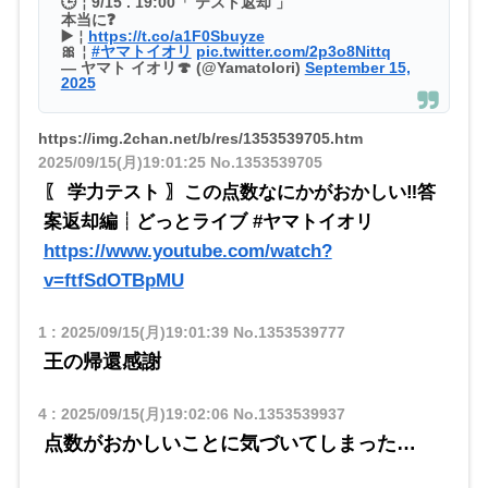
🕒￤9/15 . 19:00「 テスト返却 」
本当に❓
▶️￤
https://t.co/a1F0Sbuyze
🎀￤
#ヤマトイオリ
pic.twitter.com/2p3o8Nittq
— ヤマト イオリ🍄 (@YamatoIori)
September 15,
2025
https://img.2chan.net/b/res/1353539705.htm
2025/09/15(月)19:01:25
No.1353539705
〖 学力テスト 〗この点数なにかがおかしい‼答
案返却編┊どっとライブ #ヤマトイオリ
https://www.youtube.com/watch?
v=ftfSdOTBpMU
1
:
2025/09/15(月)19:01:39
No.1353539777
王の帰還感謝
4
:
2025/09/15(月)19:02:06
No.1353539937
点数がおかしいことに気づいてしまった…