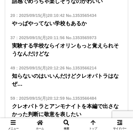
語感でめっちゃ楽しそうなのかわいい
20
:
2025/09/15(月)20:10:42
No.1353565434
やっぱやってない学校もあるか
37
:
2025/09/15(月)20:11:56
No.1353565973
実験する学校ならイオリンもっと覚えられそ
うなんだけどな
49
:
2025/09/15(月)20:12:26
No.1353566214
知らないのはいいんだけどクレオパトラはな
ぜ…
59
:
2025/09/15(月)20:12:59
No.1353566484
クレオパトラとアンモナイトを本編で出さな
かった判断に敬意を表したい
やられてたら頭おかしくなってた
メニュー
ホーム
検索
トップ
サイドバー