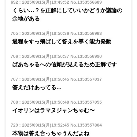
692
:
2025/09/15(月)19:49:52
No.1353556689
くらい…？を正解にしていいかどうか議論の
余地がある
705
:
2025/09/15(月)19:50:36
No.1353556983
過程をすっ飛ばして答えを導く能力発動
706
:
2025/09/15(月)19:50:37
No.1353556990
ばあちゃるへの信頼が見えるため正解です
707
:
2025/09/15(月)19:50:45
No.1353557037
答えだけあってる…
708
:
2025/09/15(月)19:50:48
No.1353557055
イオリンはラマヌジャンちゃむ〜
729
:
2025/09/15(月)19:52:45
No.1353557804
本物は答え合っちゃうんだよね