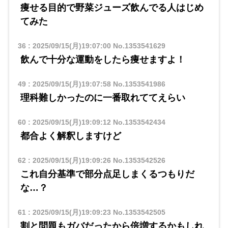
痩せる目的で野菜ジューズ飲んでる人はじめ
てみた
36
:
2025/09/15(月)19:07:00
No.1353541629
飲んで十分な運動をしたら痩せますよ！
49
:
2025/09/15(月)19:07:58
No.1353541986
理科難しかったのに一番取れててえらい
60
:
2025/09/15(月)19:09:12
No.1353542434
都合よく解釈しますけど
62
:
2025/09/15(月)19:09:26
No.1353542526
これ自分基準で部分点足しまくるつもりだ
な…？
61
:
2025/09/15(月)19:09:23
No.1353542505
割と問題もガバだったから倍増するかもしれ