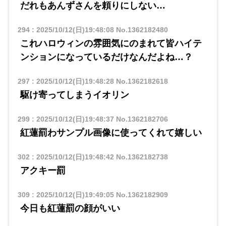
だれもあんずさんを頼りにしない…
294
:
2025/10/12(日)19:48:08
No.1362182480
これハロウィンの雰囲気にのまれて皆ハイテ
ンションになっているだけなんだよね…？
297
:
2025/10/12(日)19:48:28
No.1362182618
駆け寄ってしまうイオリン
299
:
2025/10/12(日)19:48:37
No.1362182706
紅蓮罰わサンプル画像に使ってくれて嬉しい
302
:
2025/10/12(日)19:48:42
No.1362182738
アクキー罰
309
:
2025/10/12(日)19:49:05
No.1362182909
今日も紅蓮罰の顔がいい