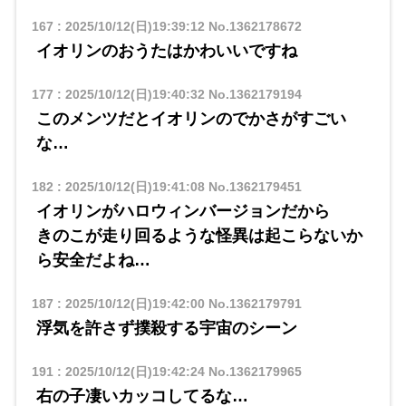
167
:
2025/10/12(日)19:39:12
No.1362178672
イオリンのおうたはかわいいですね
177
:
2025/10/12(日)19:40:32
No.1362179194
このメンツだとイオリンのでかさがすごい
な…
182
:
2025/10/12(日)19:41:08
No.1362179451
イオリンがハロウィンバージョンだから
きのこが走り回るような怪異は起こらないか
ら安全だよね…
187
:
2025/10/12(日)19:42:00
No.1362179791
浮気を許さず撲殺する宇宙のシーン
191
:
2025/10/12(日)19:42:24
No.1362179965
右の子凄いカッコしてるな…