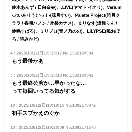
鈴木あんず / 日向奈央)、.LIVE(ヤマト イオリ)、Varium
-ぶいありうむっ！-(涼月すい)、Palette Project(暁月ク
ララ / 香鳴ハノン / 常磐カナメ)、まりなす(燈舞りん /
鈴鳴すばる)、ミリプロ(音ノ乃のの)、LiLYPSE(暁おぼ
ろ / 暁みかど)
4
:
2025/10/12(日)19:15:17
No.1362169934
もう最後かあ
5
:
2025/10/12(日)19:15:18
No.1362169941
もう最終公演か…早かったな…
って毎回いってる気がする
10
:
2025/10/12(日)19:18:15
No.1362170972
初手スプかえのぐか
13
:
2025/10/12(日)19:20:06
No.1362171570