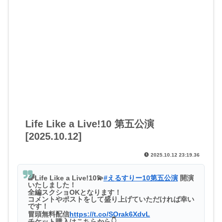
Life Like a Live!10 第五公演
[2025.10.12]
2025.10.12 23:19.36
🌈Life Like a Live!10💫
#えるすりー10第五公演
開演
いたしました！
全編スクショOKとなります！
コメントやポストをして盛り上げていただければ幸い
です！
冒頭無料配信
https://t.co/SOrak6XdvL
チケット購入はこちらから👇