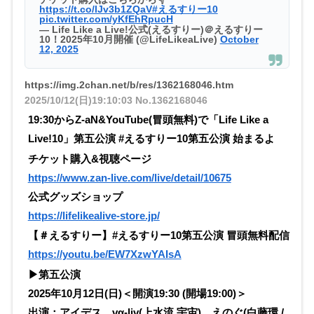
https://t.co/lJv3b1ZQaV
#えるすりー10
pic.twitter.com/yKfEhRpucH
— Life Like a Live!公式(えるすりー)＠えるすりー
10！2025年10月開催 (@LifeLikeaLive)
October
12, 2025
https://img.2chan.net/b/res/1362168046.htm
2025/10/12(日)19:10:03
No.1362168046
19:30からZ-aN&YouTube(冒頭無料)で「Life Like a
Live!10」第五公演 #えるすりー10第五公演 始まるよ
チケット購入&視聴ページ
https://www.zan-live.com/live/detail/10675
公式グッズショップ
https://lifelikealive-store.jp/
【＃えるすりー】#えるすりー10第五公演 冒頭無料配信
https://youtu.be/EW7XzwYAIsA
▶第五公演
2025年10月12日(日)＜開演19:30 (開場19:00)＞
出演：アイデス、vα-liv(上水流 宇宙)、えのぐ(白藤環 /