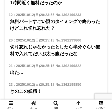
1時間近く無料だったのか
12
:
2025/10/12(日)20:23:55
No.1362199233
無料パートすごい謎のタイミングで終わった
けどこれ切れ忘れた？
20
:
2025/10/12(日)20:25:13
No.1362199800
切り忘れじゃなかったとしたら半分ぐらい無
料で入れてだいぶ太っ腹だったな
21
:
2025/10/12(日)20:25:15
No.1362199822
出た…
23
:
2025/10/12(日)20:25:18
No.1362199850
きのこの妖精！
25
:
2025/10/12(日)20:25:24
No.1362199895
メニュー
ホーム
検索
トップ
サイドバー
よかった…まともだ…