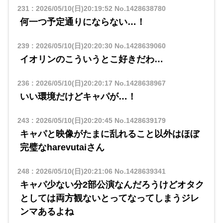
231
:
2026/05/10(日)20:19:52
No.1428638780
何一つ予定通りにならない…！
239
:
2026/05/10(日)20:20:30
No.1428639060
イオリンのこういうとこ好きだわ…
236
:
2026/05/10(日)20:20:17
No.1428638967
いい環境だけどキャパが…！
243
:
2026/05/10(日)20:20:45
No.1428639179
キャパと映像がたまに乱れること以外はほぼ
完璧なharevutaiさん
248
:
2026/05/10(日)20:21:06
No.1428639341
キャパ少ない分2部公演なんだろうけどオタク
としては両方観ないとってなってしまうジレ
ンマあるよね