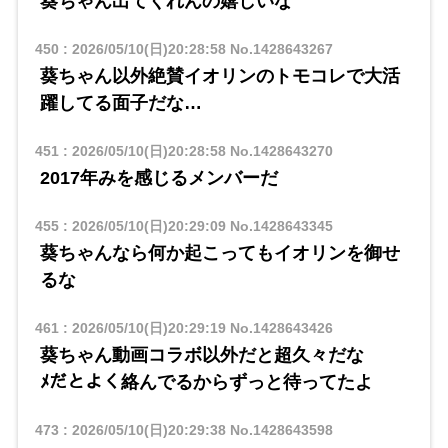
葵ちゃん出てくれんの嬉しいな
450
:
2026/05/10(日)20:28:58
No.1428643267
葵ちゃん以外絶賛イオリンのトモコレで大活
躍してる面子だな…
451
:
2026/05/10(日)20:28:58
No.1428643270
2017年みを感じるメンバーだ
455
:
2026/05/10(日)20:29:09
No.1428643345
葵ちゃんなら何か起こってもイオリンを御せ
るな
461
:
2026/05/10(日)20:29:19
No.1428643426
葵ちゃん動画コラボ以外だと超久々だな
ﾒだとよく絡んでるからずっと待ってたよ
473
:
2026/05/10(日)20:29:38
No.1428643598