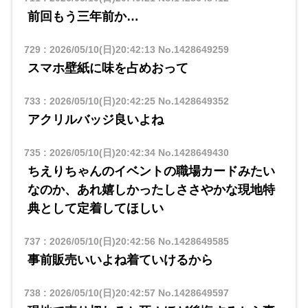
前回もう三年前か…
729
:
2026/05/10(日)20:42:13
No.1428649259
スマホ壁紙に味を占めおって
733
:
2026/05/10(日)20:42:25
No.1428649352
アクリルバッジ良いよね
735
:
2026/05/10(日)20:42:34
No.1428649430
ちえりちゃんのイベントの職場カードみたい
なのか、あれ嬉しかったしささやかな現地特
典として定着してほしい
737
:
2026/05/10(日)20:42:56
No.1428649585
事前販売いいよね着ていけるから
738
:
2026/05/10(日)20:42:57
No.1428649597