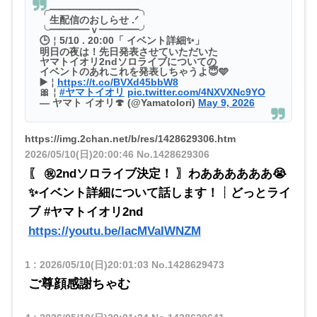
╭━━━━━━━━━╮
生配信のおしらせ .ᐟ
╰━━━━ｖ━━━━╯
🕒￤5/10 . 20:00「 イベント詳細✨」
明日の夜は！先日発表させていただいた
ヤマトイオリ2ndソロライブについての
イベントのあれこれを発表しちゃうよ😇🩵
▶️￤
https://t.co/BVXd45bbW8
🎀￤
#ヤマトイオリ
pic.twitter.com/4NXVXNc9YO
— ヤマト イオリ🍄 (@YamatoIori)
May 9, 2026
https://img.2chan.net/b/res/1428629306.htm
2026/05/10(日)20:00:46
No.1428629306
〖 ㊗2ndソロライブ決定！ 〗わああああああ😭
✨イベント詳細について話します！┊どっとライ
ブ #ヤマトイオリ2nd
https://youtu.be/lacMVaIWNZM
1
:
2026/05/10(日)20:01:03
No.1428629473
ご尊顔感謝ちゃむ