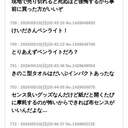
現地で売り切れると死ぬほど後悔するから事
前に買った方がいいぞ
739
:
2026/05/10(日)20:43:10
No.1428649693
けいださんペンライト！
740
:
2026/05/10(日)20:43:13
No.1428649708
とりあえずペンライトだろ？
751
:
2026/05/10(日)20:43:48
No.1428649954
きのこ型タオルはだいぶインパクトあったな
753
:
2026/05/10(日)20:44:05
No.1428650075
センス良いグッズなんだけど紙だと開くたび
に摩耗するのが怖いからできれば布センスが
いいんだよな…
772
:
2026/05/10(日)20:46:37
No.1428651135