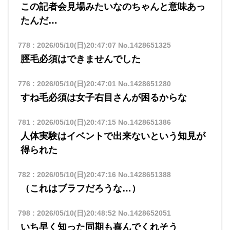
この記者会見場みたいなのちゃんと意味あっ
たんだ…
778
:
2026/05/10(日)20:47:07
No.1428651325
脛毛必須はできませんでした
776
:
2026/05/10(日)20:47:01
No.1428651280
すね毛必須は女子右目さんが困るからな
781
:
2026/05/10(日)20:47:15
No.1428651386
人体実験はイベントで出来ないという知見が
得られた
782
:
2026/05/10(日)20:47:16
No.1428651388
（これはブラフだろうな…）
798
:
2026/05/10(日)20:48:52
No.1428652051
いち早く知った同期も喜んでくれそう