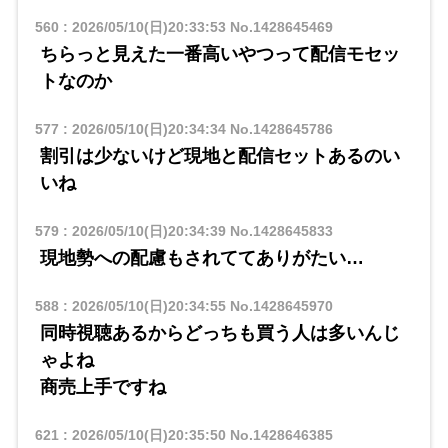
560
:
2026/05/10(日)20:33:53
No.1428645469
ちらっと見えた一番高いやつって配信モセッ
トなのか
577
:
2026/05/10(日)20:34:34
No.1428645786
割引は少ないけど現地と配信セットあるのい
いね
579
:
2026/05/10(日)20:34:39
No.1428645833
現地勢への配慮もされててありがたい…
588
:
2026/05/10(日)20:34:55
No.1428645970
同時視聴あるからどっちも買う人は多いんじ
ゃよね
商売上手ですね
621
:
2026/05/10(日)20:35:50
No.1428646385