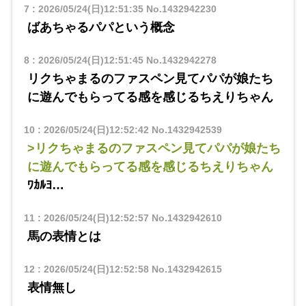
7
:
2026/05/24(日)12:51:35
No.1432942230
ばあちゃるパパという概念
8
:
2026/05/24(日)12:51:45
No.1432942278
リクちゃまるのファスペン見てパパが娘たち
に遊んでもらってる感を感じるちえりちゃん
10
:
2026/05/24(日)12:52:42
No.1432942539
>リクちゃまるのファスペン見てパパが娘たち
に遊んでもらってる感を感じるちえりちゃん
ﾜｶﾙﾖ…
11
:
2026/05/24(日)12:52:57
No.1432942610
馬の表情とは
12
:
2026/05/24(日)12:52:58
No.1432942615
表情無し