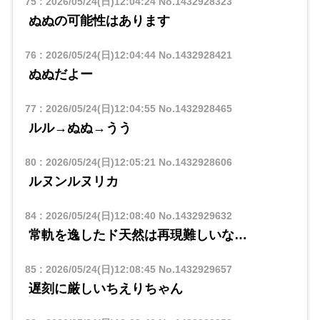
75
:
2026/05/24(日)12:04:24
No.1432928323
ぬぬの可能性はあります
76
:
2026/05/24(日)12:04:44
No.1432928421
ぬぬだよー
77
:
2026/05/24(日)12:04:55
No.1432928465
ルル→ぬぬ→うう
80
:
2026/05/24(日)12:05:21
No.1432928606
ルヌンルヌリカ
84
:
2026/05/24(日)12:08:40
No.1432929632
常軌を逸したド天然は再現難しいな…
85
:
2026/05/24(日)12:08:45
No.1432929657
遅刻に厳しいちえりちゃん