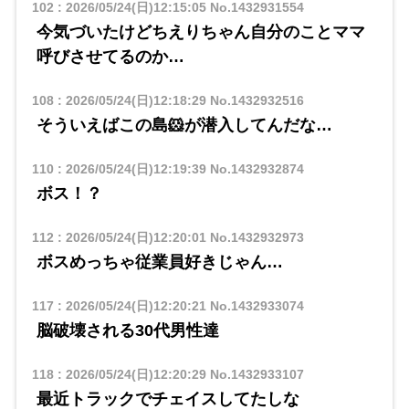
102
:
2026/05/24(日)12:15:05
No.1432931554
今気づいたけどちえりちゃん自分のことママ
呼びさせてるのか…
108
:
2026/05/24(日)12:18:29
No.1432932516
そういえばこの島🐹が潜入してんだな…
110
:
2026/05/24(日)12:19:39
No.1432932874
ボス！？
112
:
2026/05/24(日)12:20:01
No.1432932973
ボスめっちゃ従業員好きじゃん…
117
:
2026/05/24(日)12:20:21
No.1432933074
脳破壊される30代男性達
118
:
2026/05/24(日)12:20:29
No.1432933107
最近トラックでチェイスしてたしな