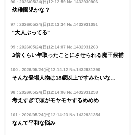
96
:
2026/05/24(日)12:12:59
No.1432930906
幼稚園児かな？
97
:
2026/05/24(日)12:13:34
No.1432931091
"大人ぶってる"
99
:
2026/05/24(日)12:14:07
No.1432931263
3倍くらい年取ったことにさせられる魔王候補
100
:
2026/05/24(日)12:14:12
No.1432931290
そんな登場人物は18歳以上ですみたいな…
98
:
2026/05/24(日)12:14:06
No.1432931258
考えすぎて頭がモヤモヤするめめめ
101
:
2026/05/24(日)12:14:23
No.1432931354
なんて平和な悩み