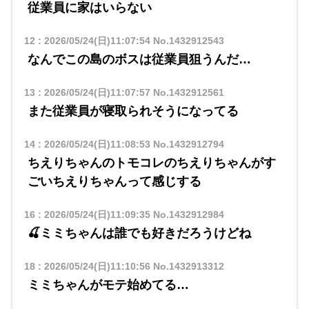
従業員に家はいらない
12
:
2026/05/24(日)11:07:54
No.1432912543
なんでこの島のボスは従業員狙うんだ…
13
:
2026/05/24(日)11:07:57
No.1432912561
また従業員が寝取られそうになってる
14
:
2026/05/24(日)11:08:53
No.1432912794
ちえりちゃんのトモコレのちえりちゃんがす
ごいちえりちゃんって感じする
16
:
2026/05/24(日)11:09:35
No.1432912984
🍒ミミちゃんは誰でも好きだろうけどね
18
:
2026/05/24(日)11:10:56
No.1432913312
ミミちゃんがモテ始めてる…