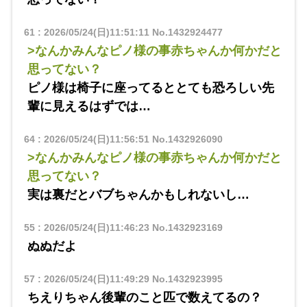
61
:
2026/05/24(日)11:51:11
No.1432924477
>なんかみんなピノ様の事赤ちゃんか何かだと
思ってない？
ピノ様は椅子に座ってるととても恐ろしい先
輩に見えるはずでは…
64
:
2026/05/24(日)11:56:51
No.1432926090
>なんかみんなピノ様の事赤ちゃんか何かだと
思ってない？
実は裏だとバブちゃんかもしれないし…
55
:
2026/05/24(日)11:46:23
No.1432923169
ぬぬだよ
57
:
2026/05/24(日)11:49:29
No.1432923995
ちえりちゃん後輩のこと匹で数えてるの？