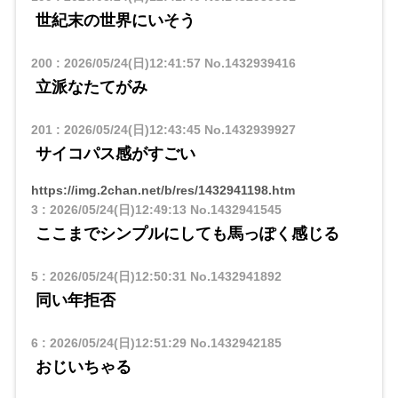
世紀末の世界にいそう
200
:
2026/05/24(日)12:41:57
No.1432939416
立派なたてがみ
201
:
2026/05/24(日)12:43:45
No.1432939927
サイコパス感がすごい
https://img.2chan.net/b/res/1432941198.htm
3
:
2026/05/24(日)12:49:13
No.1432941545
ここまでシンプルにしても馬っぽく感じる
5
:
2026/05/24(日)12:50:31
No.1432941892
同い年拒否
6
:
2026/05/24(日)12:51:29
No.1432942185
おじいちゃる