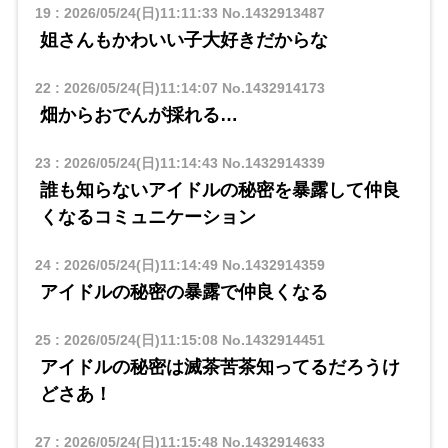
19
:
2026/05/24(日)11:11:33
No.1432913487
姐さんもかわいい子大好きだからな
22
:
2026/05/24(日)11:14:07
No.1432914173
畑からおでんが採れる…
23
:
2026/05/24(日)11:14:43
No.1432914339
誰も知らないアイドルの秘密を暴露して仲良
くなるコミュニケーション
24
:
2026/05/24(日)11:14:49
No.1432914359
アイドルの秘密の暴露で仲良くなる
25
:
2026/05/24(日)11:15:08
No.1432914451
アイドルの秘密は滅茶苦茶知ってるだろうけ
どさあ！
27
:
2026/05/24(日)11:15:48
No.1432914633