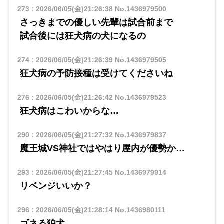
273
:
2026/06/05(金)21:26:38
No.1436979500
さっきまでの優しい先輩は試合前まで
試合後には狂犬病の犬になるの
274
:
2026/06/05(金)21:26:39
No.1436979505
狂犬病の予防接種は受けてくださいね
276
:
2026/06/05(金)21:26:42
No.1436979523
狂犬病はこわいからな…
290
:
2026/06/05(金)21:27:32
No.1436979837
魔王城VS神社ではやはり屋内が優勢か…
293
:
2026/06/05(金)21:27:45
No.1436979914
リベンジいいか？
296
:
2026/06/05(金)21:28:14
No.1436980111
ゴネる狛犬