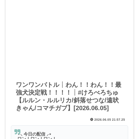
ワンワンバトル┊わん！！わん！！最
強犬決定戦！！！！┊#けろべろちゅ
【ルルン・ルルリカ/斜落せつな/遠吠
きゃん/コマチガブ】[2026.06.05]
2026.06.05 21:57.25
⋆⸜ 今日の配信 ⸝⋆
ワン！ワン！ワン！