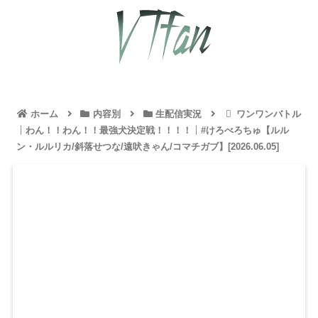
ホーム
内容別
生配信実況
ワンワンバトル
┊わん！！わん！！最強犬決定戦！！！！┊#けろべろちゅ【ルル
ン・ルルリカ/斜落せつな/遠吠きゃん/コマチガブ】[2026.06.05]