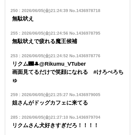
250
:
2026/06/05(金)21:24:39
No.1436978718
無駄吠え
255
:
2026/06/05(金)21:24:56
No.1436978795
無駄吠えで疲れる魔王候補
253
:
2026/06/05(金)21:24:52
No.1436978776
リクム🌃🎩@Rikumu_VTuber
画面見てるだけで笑顔になれる #けろべろち
ゅ
259
:
2026/06/05(金)21:25:27
No.1436979005
姐さんがドッグカフェに来てる
285
:
2026/06/05(金)21:27:10
No.1436979704
リクムさん犬好きすぎだろ！！！！