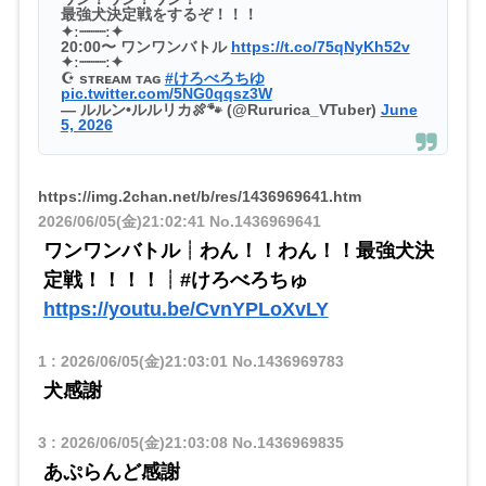
最強犬決定戦をするぞ！！！
✦ː┈┈┈ː✦
20:00〜 ワンワンバトル
https://t.co/75qNyKh52v
✦ː┈┈┈ː✦
☪︎ sᴛʀᴇᴀᴍ ᴛᴀɢ
#けろべろちゆ
pic.twitter.com/5NG0qqsz3W
— ルルン•ルルリカ🍖🐾 (@Rururica_VTuber)
June
5, 2026
https://img.2chan.net/b/res/1436969641.htm
2026/06/05(金)21:02:41
No.1436969641
ワンワンバトル┊わん！！わん！！最強犬決
定戦！！！！┊#けろべろちゅ
https://youtu.be/CvnYPLoXvLY
1
:
2026/06/05(金)21:03:01
No.1436969783
犬感謝
3
:
2026/06/05(金)21:03:08
No.1436969835
あぷらんど感謝