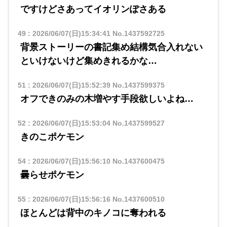
ですけどさあってイオリンぽさある
49
:
2026/06/07(日)15:34:41
No.1437592725
背景ストーリーの書記集め結構気合入れない
といけないけど集めきれるかな…
51
:
2026/06/07(日)15:52:39
No.1437599375
オフできのみの木増やす手段欲しいよね…
52
:
2026/06/07(日)15:53:04
No.1437599527
きのこポケモン
54
:
2026/06/07(日)15:56:10
No.1437600475
曇らせポケモン
55
:
2026/06/07(日)15:56:16
No.1437600510
ほとんどは背中のキノコに奪われる