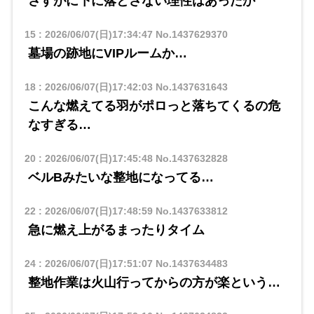
さすがに下に落とさない理性はあったか
15
:
2026/06/07(日)17:34:47
No.1437629370
墓場の跡地にVIPルームか…
18
:
2026/06/07(日)17:42:03
No.1437631643
こんな燃えてる羽がポロっと落ちてくるの危
なすぎる…
20
:
2026/06/07(日)17:45:48
No.1437632828
ベルBみたいな整地になってる…
22
:
2026/06/07(日)17:48:59
No.1437633812
急に燃え上がるまったりタイム
24
:
2026/06/07(日)17:51:07
No.1437634483
整地作業は火山行ってからの方が楽という…