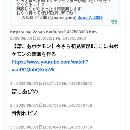
やっと遊べる😭ポケモンセンターが建つといったい
どうなる…！？
雑談しながらまったり街復興します‼️
おやつ持ってぜひ遊びに来てね！
— カルロ ピノ🐜 (@carro_pino)
June 7, 2026
https://img.2chan.net/b/res/1437583363.htm
2026/06/07(日)15:03:21
No.1437583363
【ぽこあポケモン】今さら初見実況‼️ここに虫ポ
ケモンの楽園を作る
https://www.youtube.com/watch?
v=ePCQobQXmWk
1
:
2026/06/07(日)15:04:12
No.1437583602
ぽこあぴの
2
:
2026/06/07(日)15:04:35
No.1437583706
音割れピノ
3
:
2026/06/07(日)15:04:43
No.1437583750