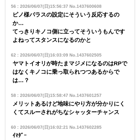
56
:
2026/06/07(日)15:56:37
No.1437600608
ピノ様パラスの設定にそういう反応するの
か…
てっきりキノコ側に立ってそういうもんです
よねってスタンスになるのかと
62
:
2026/06/07(日)16:03:09
No.1437602505
ヤマトイオリが時たまマジメになるのはRPで
はなくキノコに乗っ取られつつあるからで
は…？
58
:
2026/06/07(日)15:58:47
No.1437601257
メリットあるけど地味にやり方が分かりにく
くてスルーされがちなシャッターチャンス
60
:
2026/06/07(日)16:02:21
No.1437602285
ｲﾏﾀﾞｰ