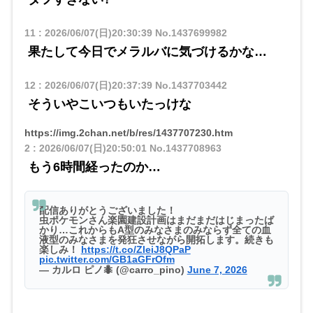
11
:
2026/06/07(日)20:30:39
No.1437699982
果たして今日でメラルバに気づけるかな…
12
:
2026/06/07(日)20:37:39
No.1437703442
そういやこいつもいたっけな
https://img.2chan.net/b/res/1437707230.htm
2
:
2026/06/07(日)20:50:01
No.1437708963
もう6時間経ったのか…
配信ありがとうございました！
虫ポケモンさん楽園建設計画はまだまだはじまったば
かり…これからもA型のみなさまのみならず全ての血
液型のみなさまを発狂させながら開拓します。続きも
楽しみ！
https://t.co/ZleiJ8QPaP
pic.twitter.com/GB1aGFrOfm
— カルロ ピノ🐜 (@carro_pino)
June 7, 2026