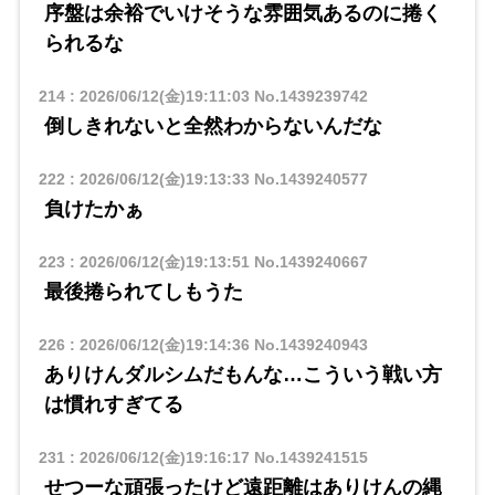
序盤は余裕でいけそうな雰囲気あるのに捲く
られるな
214
:
2026/06/12(金)19:11:03
No.1439239742
倒しきれないと全然わからないんだな
222
:
2026/06/12(金)19:13:33
No.1439240577
負けたかぁ
223
:
2026/06/12(金)19:13:51
No.1439240667
最後捲られてしもうた
226
:
2026/06/12(金)19:14:36
No.1439240943
ありけんダルシムだもんな…こういう戦い方
は慣れすぎてる
231
:
2026/06/12(金)19:16:17
No.1439241515
せつーな頑張ったけど遠距離はありけんの縄