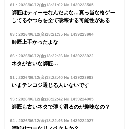
81
:
2026/06/12(金)18:21:02
No.1439223505
師匠はティーモなんだよな…真っ当な格ゲー
してるやつらを全て破壊する可能性がある
83
:
2026/06/12(金)18:21:35
No.1439223664
師匠上手かったよな
86
:
2026/06/12(金)18:22:26
No.1439223922
ネタが古いな師匠…
91
:
2026/06/12(金)18:22:40
No.1439223993
いまテンコジ通じる人いないです
93
:
2026/06/12(金)18:22:42
No.1439224005
師匠も古いネタで薄く滑るのが趣味なの？
94
:
2026/06/12(金)18:22:46
No.1439224027
師匠せつーなリスペクトか？