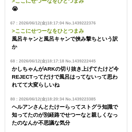
>ここにせつーなをひとつまみ
😭
67
:
2026/06/12(金)18:17:04
No.1439222376
>ここにせつーなをひとつまみ
風呂キャンと風呂キャンで挟み撃ちという訳
か
68
:
2026/06/12(金)18:17:18
No.1439222445
かしちゃんがARKの切り抜き上げてたけど今
REJECTってだけで風呂はってないって思わ
れてて大変らしいね
80
:
2026/06/12(金)18:20:34
No.1439223385
ヘルアンさんとたけーらってストグラ知識で
知ってたのが別経路でせつーなと親しくなっ
たのなんか不思議な気分