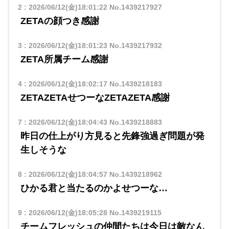
2
:
2026/06/12(金)18:01:22
No.1439217927
ZETAの顔つき感謝
3
:
2026/06/12(金)18:01:23
No.1439217932
ZETA所属チーム感謝
4
:
2026/06/12(金)18:02:17
No.1439218183
ZETAZETAせつーなZETAZETA感謝
7
:
2026/06/12(金)18:04:43
No.1439218883
昨日の仕上がり方見ると先鋒強過ぎ問題が発
生しそうな
8
:
2026/06/12(金)18:04:57
No.1439218962
ひかる君と当たるのかよせつーな…
9
:
2026/06/12(金)18:05:28
No.1439219115
チームフレッシュの仲間たちは今日は敵なん