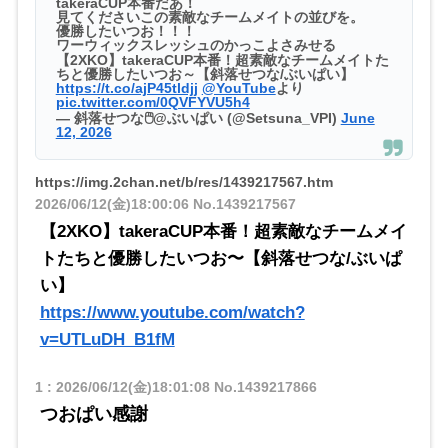
takeraCUP本番だあ！
見てくださいこの素敵なチームメイトの並びを。
優勝したいつお！！！
ワーウィックスレッシュのかっこよさみせる
【2XKO】takeraCUP本番！超素敵なチームメイトた
ちと優勝したいつお～【斜落せつな/ぶいぱい】
https://t.co/ajP45tldjj
@YouTube
より
pic.twitter.com/0QVFYVU5h4
— 斜落せつな🖱@ぶいぱい (@Setsuna_VPI)
June
12, 2026
https://img.2chan.net/b/res/1439217567.htm
2026/06/12(金)18:00:06
No.1439217567
【2XKO】takeraCUP本番！超素敵なチームメイ
トたちと優勝したいつお〜【斜落せつな/ぶいぱ
い】
https://www.youtube.com/watch?
v=UTLuDH_B1fM
1
:
2026/06/12(金)18:01:08
No.1439217866
つおぱい感謝