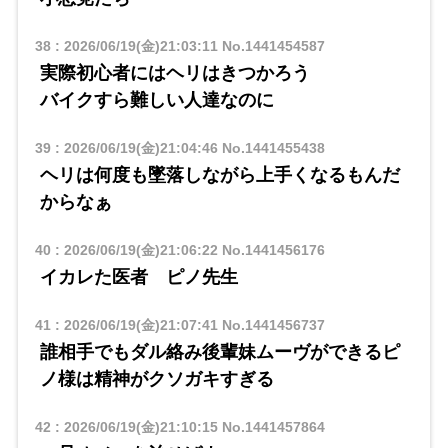
38
:
2026/06/19(金)21:03:11
No.1441454587
実際初心者にはヘリはきつかろう
バイクすら難しい人達なのに
39
:
2026/06/19(金)21:04:46
No.1441455438
ヘリは何度も墜落しながら上手くなるもんだ
からなぁ
40
:
2026/06/19(金)21:06:22
No.1441456176
イカレた医者 ピノ先生
41
:
2026/06/19(金)21:07:41
No.1441456737
誰相手でもダル絡み後輩妹ムーヴができるピ
ノ様は精神がクソガキすぎる
42
:
2026/06/19(金)21:10:15
No.1441457864