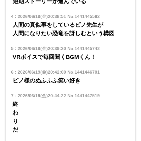
短期ストーリーが進んでいる
4
:
2026/06/19(金)20:38:51
No.1441445562
人間の真似事をしているピノ先生が
人間になりたい恐竜を訝しむという構図
5
:
2026/06/19(金)20:39:20
No.1441445742
VRボイスで毎回聞くBGMくん！
6
:
2026/06/19(金)20:42:00
No.1441446701
ピノ様のぬふふふ笑い好き
7
:
2026/06/19(金)20:44:22
No.1441447519
終
わ
り
だ