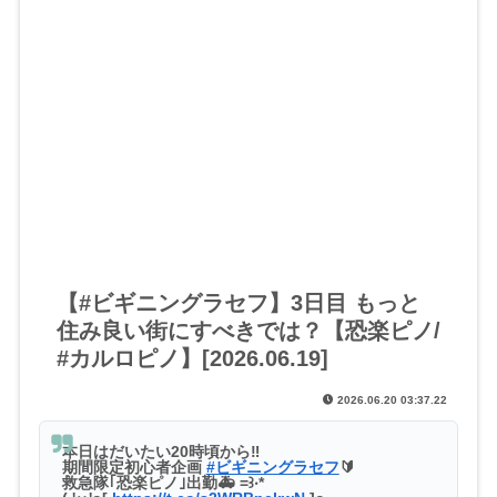
【#ビギニングラセフ】3日目 もっと
住み良い街にすべきでは？【恐楽ピノ/
#カルロピノ】[2026.06.19]
2026.06.20 03:37.22
本日はだいたい20時頃から‼️
期間限定初心者企画
#ビギニングラセフ
🔰
救急隊｢恐楽ピノ｣出勤🚑 =꒱‧*