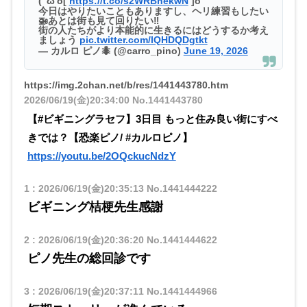
( 'ω'o[
https://t.co/s2WRBnekwN
]o
今日はやりたいこともありますし、ヘリ練習もしたい
🚁あとは街も見て回りたい‼️
街の人たちがより本能的に生きるにはどうするか考え
ましょう
pic.twitter.com/lQHDQDgtkt
— カルロ ピノ🐜 (@carro_pino)
June 19, 2026
https://img.2chan.net/b/res/1441443780.htm
2026/06/19(金)20:34:00
No.1441443780
【#ビギニングラセフ】3日目 もっと住み良い街にすべ
きでは？【恐楽ピノ/ #カルロピノ】
https://youtu.be/2OQckucNdzY
1
:
2026/06/19(金)20:35:13
No.1441444222
ビギニング桔梗先生感謝
2
:
2026/06/19(金)20:36:20
No.1441444622
ピノ先生の総回診です
3
:
2026/06/19(金)20:37:11
No.1441444966