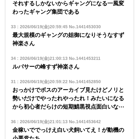
それするしかないからギャングになる一風変
わったギャング集団である
33
:
2026/06/19(金)20:59:45
No.1441453030
最大規模のギャングの姐御になりそうなすず
神楽さん
34
:
2026/06/19(金)21:00:13
No.1441453211
ルパサーの峰すず神楽さん
31
:
2026/06/19(金)20:59:22
No.1441452850
おっかけでボスのアーカイブ見たけどノリと
勢いだけでやったれやったれ！みたいになる
から初心者だらけの短期鯖黒視点面白いな⋯
36
:
2026/06/19(金)21:01:13
No.1441453642
金稼いででっけえ白い犬飼いてえ！が動機の
小悪党たち