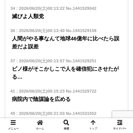
34
:
2026/06/20(土)00:13:22
No.1441529042
滅びよ人類党
36
:
2026/06/20(土)00:13:40
No.1441529158
人間がやる事なんて地球46億年に比べたら誤
差だよ誤差
37
:
2026/06/20(土)00:13:57
No.1441529251
ピノ様がそこかしこで人を確信犯にさせたが
る…
41
:
2026/06/20(土)00:15:23
No.1441529722
病院内で陰謀論を広める
45
:
2026/06/20(土)00:21:03
No.1441531552
こうやって人の命を握って影響力を増してい
くんだな
メニュー
ホーム
検索
トップ
サイドバー