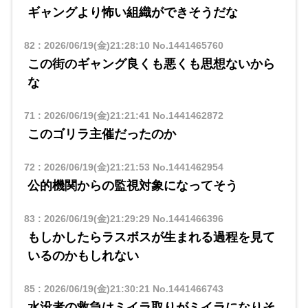
ギャングより怖い組織ができそうだな
82
:
2026/06/19(金)21:28:10
No.1441465760
この街のギャング良くも悪くも思想ないから
な
71
:
2026/06/19(金)21:21:41
No.1441462872
このゴリラ主催だったのか
72
:
2026/06/19(金)21:21:53
No.1441462954
公的機関からの監視対象になってそう
83
:
2026/06/19(金)21:29:29
No.1441466396
もしかしたらラスボスが生まれる過程を見て
いるのかもしれない
85
:
2026/06/19(金)21:30:21
No.1441466743
水没者の救急はミイラ取りがミイラになりそ