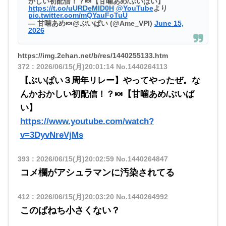
かしい初配信！？🍬【甘噛あめ/ぶいぱい】
https://t.co/uURDeMID0H
@YouTube
より
pic.twitter.com/mQYauFoTuU
— 甘噛あめ🍬@ぶいぱい (@Ame_VPI)
June 15,
2026
https://img.2chan.net/b/res/1440255133.htm
372
:
2026/06/15(月)20:01:14
No.1440264113
【ぶいぱい３周年リレー】やってやったぜ。な
んかおかしい初配信！？🍬【甘噛あめ/ぶいぱ
い】
https://www.youtube.com/watch?
v=3DyvNreVjMs
393
:
2026/06/15(月)20:02:59
No.1440264847
コメ欄がアシュラマンに汚染されてる
412
:
2026/06/15(月)20:03:20
No.1440264992
このぱねち小さくない？