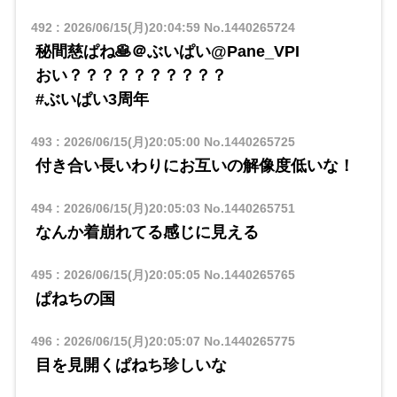
492
:
2026/06/15(月)20:04:59
No.1440265724
秘間慈ぱね🥞＠ぶいぱい@Pane_VPI
おい？？？？？？？？？？
#ぶいぱい3周年
493
:
2026/06/15(月)20:05:00
No.1440265725
付き合い長いわりにお互いの解像度低いな！
494
:
2026/06/15(月)20:05:03
No.1440265751
なんか着崩れてる感じに見える
495
:
2026/06/15(月)20:05:05
No.1440265765
ぱねちの国
496
:
2026/06/15(月)20:05:07
No.1440265775
目を見開くぱねち珍しいな