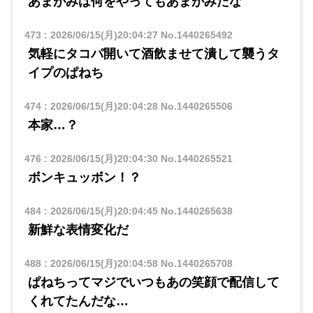
あまがみは何をやってもあまがみだな
473
:
2026/06/15(月)20:04:27
No.1440265492
気軽にタコパ開いて酒飲ませて潰して襲うタ
イプのぱねち
474
:
2026/06/15(月)20:04:28
No.1440265506
本家…？
476
:
2026/06/15(月)20:04:30
No.1440265521
ボンキュッボン！？
484
:
2026/06/15(月)20:04:45
No.1440265638
新鮮な表情変化だ
488
:
2026/06/15(月)20:04:58
No.1440265708
ぱねちってマジでいつもあの笑顔で配信して
くれてたんだな…