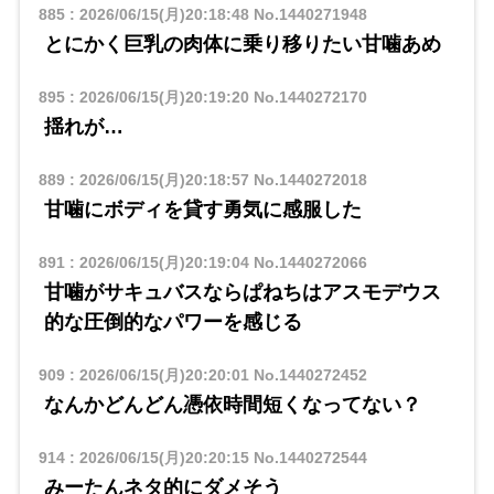
885
:
2026/06/15(月)20:18:48
No.1440271948
とにかく巨乳の肉体に乗り移りたい甘噛あめ
895
:
2026/06/15(月)20:19:20
No.1440272170
揺れが…
889
:
2026/06/15(月)20:18:57
No.1440272018
甘噛にボディを貸す勇気に感服した
891
:
2026/06/15(月)20:19:04
No.1440272066
甘噛がサキュバスならぱねちはアスモデウス
的な圧倒的なパワーを感じる
909
:
2026/06/15(月)20:20:01
No.1440272452
なんかどんどん憑依時間短くなってない？
914
:
2026/06/15(月)20:20:15
No.1440272544
みーたんネタ的にダメそう