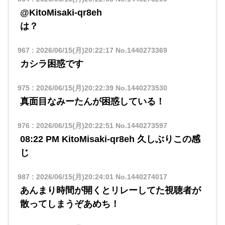
@KitoMisaki-qr8eh
​​は？
967
:
2026/06/15(月)20:22:17
No.1440273369
カシラ困惑です
975
:
2026/06/15(月)20:22:39
No.1440273530
真面目なみーたんが困惑している！
976
:
2026/06/15(月)20:22:51
No.1440273597
08:22 PM KitoMisaki-qr8eh 久しぶりこの感
じ
987
:
2026/06/15(月)20:24:01
No.1440274017
あんまり時間が開くとリレーしてた視聴者が
散ってしまうぞあめち！