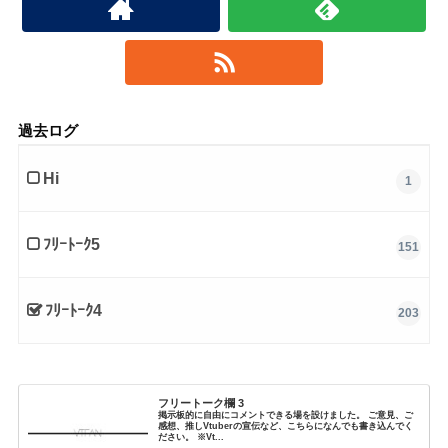
過去ログ
Hi
1
ﾌﾘｰﾄｰｸ5
151
ﾌﾘｰﾄｰｸ4
203
フリートーク欄 3
掲示板的に自由にコメントできる場を設けました。 ご意見、ご
感想、推しVtuberの宣伝など、こちらになんでも書き込んでく
ださい。 ※Vt...