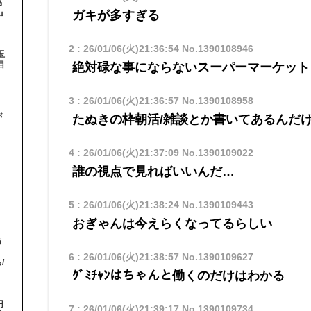
協
-』
ガキが多すぎる
2
:
26/01/06(火)21:36:54
No.1390108946
玉
目
絶対碌な事にならないスーパーマーケット
3
:
26/01/06(火)21:36:57
No.1390108958
が
たぬきの枠朝活/雑談とか書いてあるんだ
】
4
:
26/01/06(火)21:37:09
No.1390109022
誰の視点で見ればいいんだ…
5
:
26/01/06(火)21:38:24
No.1390109443
おぎゃんは今えらくなってるらしい
う
！
6
:
26/01/06(火)21:38:57
No.1390109627
/
ｸﾞﾐﾁｬﾝはちゃんと働くのだけはわかる
円
7
:
26/01/06(火)21:39:17
No.1390109734