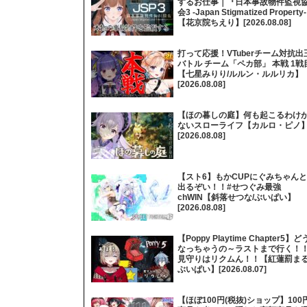
するお仕事｜『日本事故物件監視
会3 -Japan Stigmatized Property
【花京院ちえり】[2026.08.08]
打って応援！VTuberチーム対抗出
バトル チーム「ペカ部」 本戦 1戦
【七星みりり/ルルン・ルルリカ】
[2026.08.08]
【ほの暮しの庭】何も起こるわけ
ないスローライフ【カルロ・ピノ
[2026.08.08]
【スト6】もかCUPにぐみちゃんと
出るぞい！！#せつぐみ最強
chWIN【斜落せつな/ぶいぱい】
[2026.08.08]
【Poppy Playtime Chapter5】ど
なっちゃうの～ラストまで行く！
見守りはリクムん！！【紅蓮罰まる
ぶいぱい】[2026.08.07]
【ほぼ100円(税抜)ショップ】100