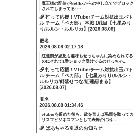
魔王様の配信がNetflixからの申し立てでブロッ
されてしまってる･･･
打って応援！VTuberチーム対抗出玉バ
ル チーム「ペカ部」 本戦 1戦目【七星みり
り/ルルン・ルルリカ】[2026.08.08]
匿名
2026.08.08 02:17.18
紅蓮罰が思想も趣味もせっちゃんに染められて
のにそれで1番ショック受けてるのせっちゃ...
打って応援！VTuberチーム対抗出玉バ
ル チーム「ペカ部」【七星みりり/ルルン・
ルルリカ/斜落せつな/紅蓮罰まる】
[2026.08.07]
匿名
2026.08.08 01:34.46
vtuberを辞めた後も、欲を言えば馬面を取って
リスマビジネスマンとして表舞台に出...
ばあちゃる引退のお知らせ