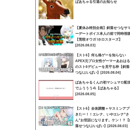
ばあちゃる引退のお知らせ
【夏休み特別企画】斜落せつなサ
ーデートボイス本人の前で同時視
【荒咬オウガ /ホロスターズ】
[2026.08.03]
【スト6】何も格ゲーを知らない
APEX元プロ女性ゲーマーあおはる
のスト6デビューを見守る枠【斜落
つな/ぶいぱい】[2026.08.04]
ばあちゃるくんの初マシュマロ配
でふううう🐴【ばあちゃる】
[2026.08.05]
【スト6】全体調整＋ヤスミンアプ
きたー！！エレナ、いやエレナ”さ
ん”お世話になります。ケン！？【
落せつな/ぶいぱい】[2026.08.03]