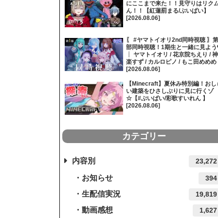
にここまで来た！！見守りはリク
ん！！【紅蓮罰まる/ぶいぱい】
[2026.08.06]
〖 #ヤマトイオリ2nd同時視聴 〗第
部同時視聴！1期生と一緒に見よう
┊ ヤマトイオリ / 花京院ちえり / 神
楽すず / カルロピノ / もこ田めめめ
[2026.08.06]
【Minecraft】夏休み特別編！おし
い建築をひさしぶりに見に行くゾ
☆【#ぶいぱい/彩歌すいれん 】
[2026.08.06]
カテゴリー
内容別
23,272
お知らせ
394
生配信実況
19,819
動画感想
1,627