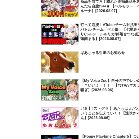
商品を当てろ！隠れた高額商品を
んだら自腹!?👀🔥 【ベルモット・
ルーナ】[2026.08.07]
打って応援！VTuberチーム対抗出
バトル チーム「ペカ部」【七星み
り/ルルン・ルルリカ/斜落せつな/紅
蓮罰まる】[2026.08.07]
ばあちゃる引退のお知らせ
【My Voice Zoo】自分の声でいい
ー？いいよー！！！【#けもV/#カ
騒ぎ】[2026.08.06]
#46【 #ストグラ 】あたちは犬だ
いうことを伝えていく！【遠吠き
ん】[2026.08.06]
【Poppy Playtime Chapter5】つ