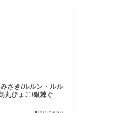
r【鬼頭みさき/ルルン・ルル
/烏丸ぴょこ/銀棘ぐ
2026.01.07 00:31.41