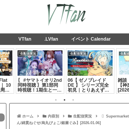
VTfan
.LVfan
イベント Calendar
生配信実況
生配信実況
生配
Flat
〖 #ヤマトイオリ2nd
06【 ゼノブレイド
雑談
｜ 10
同時視聴 〗第1部同
DE 】 シリーズ完全
【神
0周
時視聴！1期生と一緒
初見｜とりあえず挫
[2026
ジや
に見よう🩵┊ ヤマト
折するまで進むか【
 / ど
イオリ / 花京院ちえり
リクム / どっとライブ
/ 神楽すず / カルロピ
】[2026.07.28]
ノ / もこ田めめめ
[2026.08.06]
ホーム
内容別
生配信実況
Supermar
ん/綿貫ねぐせ/烏丸ぴょこ/銀棘ぐみ】[2026.01.06]