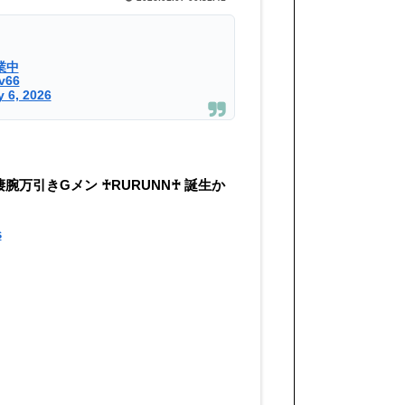
業中
tv66
 6, 2026
ない凄腕万引きGメン ♰RURUNN♰ 誕生か
s