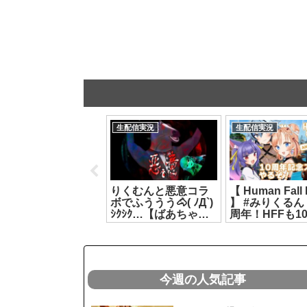
生配信実況
生配信実況
生配信実況
【とららの麻雀教
りくむんと悪意コラ
【 Human Fall 
室】本当に知識０で
ボでふううう🐴( ﾉД`)
】 #みりくるん 
はじめるまーじゃん
ｼｸｼｸ…【ばあちゃる/
周年！HFFも1
❤#2【どっとライブ
リクム】[2026.07.26]
年！記念ステー
七星みりり】
るぞ！ 【 リクム
2026.07.24]
っとライブ 】
[2026.08.04]
今週の人気記事