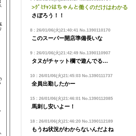
選
ベ
>ｸﾞﾐﾁｬﾝはちゃんと働くのだけはわかる
さぼろう！！
玉
り
8
:
26/01/06(火)21:40:41
No.1390110170
このスーパー開店準備長いな
9
:
26/01/06(火)21:42:49
No.1390110907
タヌがチャット欄で遊んでる…
10
:
26/01/06(火)21:45:03
No.1390111737
の
全員出勤したかー
ラ
15
:
26/01/06(火)21:46:01
No.1390112085
馬刺し安いよー！
と
ゃ
18
:
26/01/06(火)21:46:20
No.1390112189
もうね状況がわからないんだよね
い