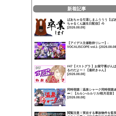
新着記事
ばあちゃる引退しまふううう【ば
ちゃるくん誕生日配信】🐴
[2026.08.09]
【アイデス主催歌枠リレー】-
VOCALISCOPE vol.1- [2026.08.08
#47【 #ストグラ 】お留守番がん
るのだよー！【遠吠きゃん】
[2026.08.08]
同時視聴┊温泉シャーク同時視聴
🦈┊【ルルン•ルルリカ/桜月花音】
[2026.08.08]
閲覧注意！実在する事故物件を監