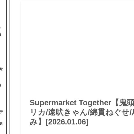
マ
聴
せ
信
Supermarket Togethe
リカ/遠吠きゃん/綿貫ねぐせ
デ
み】[2026.01.06]
斜