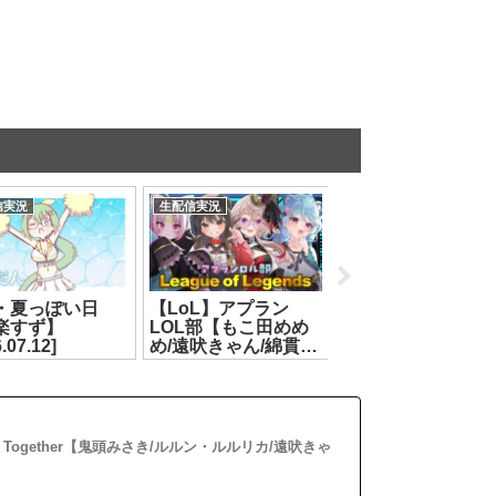
信実況
生配信実況
生配信実況
・夏っぽい日
【LoL】アプラン
『コミックマーケ
楽すず】
LOL部【もこ田めめ
ト108』最新情報
.07.12]
め/遠吠きゃん/綿貫ね
公開！とりとらと
ぐせ/彩歌すいれん】
ごす夏はいかが？
[2026.07.09]
【#アップランド
C108】[2026.08.03
ket Together【鬼頭みさき/ルルン・ルルリカ/遠吠きゃ