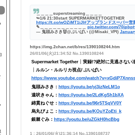
＿＿＿＿superstreaming＿＿＿＿
↬1/6 21:30start SUPERMARKETTOGETHER
https://t.co/wOZiMT1iJl
#アップランドスーパー営
あ
✎＿＿＿＿＿＿＿＿＿＿＿
pic.twitter.com/70jpbp
— 鬼頭みさき👹@ぶいぱい (@Misaki_VPI)
January
https://img.2chan.net/b/res/1390108244.htm
26/01/06(火)21:34:52
No.1390108244
]
Supermarket Together┊実録!?絶対に見逃さ
┊ルルン・ルルリカ視点/ ぶいぱい
ば
https://www.youtube.com/watch?v=xGdiP7Xnns
鬼頭みさき：
https://youtu.be/yj3izNeLM1o
遠吠きゃん：
https://youtu.be/2LdKgSh1bXA
綿貫ねぐせ：
https://youtu.be/96r5TSqVV0Y
♨
烏丸ぴょこ：
https://youtu.be/KOuYZoEti_k
銀棘ぐみ：
https://youtu.be/uZGkH0hcBbg
視
1
:
26/01/06(火)21:36:14
No.1390108737