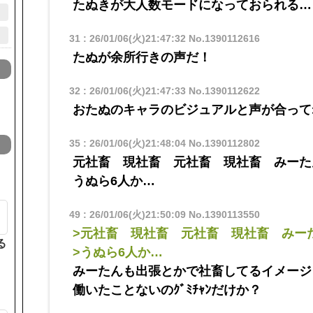
たぬきが大人数モードになっておられる…
31
:
26/01/06(火)21:47:32
No.1390112616
たぬが余所行きの声だ！
32
:
26/01/06(火)21:47:33
No.1390112622
おたぬのキャラのビジュアルと声が合って
35
:
26/01/06(火)21:48:04
No.1390112802
元社畜 現社畜 元社畜 現社畜 みーたん 
うぬら6人か…
は
49
:
26/01/06(火)21:50:09
No.1390113550
>元社畜 現社畜 元社畜 現社畜 みーたん
る
>うぬら6人か…
みーたんも出張とかで社畜してるイメージ
働いたことないのｸﾞﾐﾁｬﾝだけか？