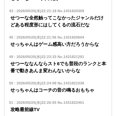
43
:
2026/05/20(水)22:21:18
No.1431820309
せつーな全然触ってこなかったジャンルだけ
どある程度形にはしてくるの流石だな
45
:
2026/05/20(水)22:21:56
No.1431820604
せっちゃんはゲーム感高い方だろうからな
49
:
2026/05/20(水)22:23:33
No.1431821291
せつーななんならスト6でも普段のランクと本
番で動きあんま変わんないからな
50
:
2026/05/20(水)22:24:08
No.1431821538
せっちゃんはコーチの音の鳴るおもちゃ
51
:
2026/05/20(水)22:26:05
No.1431822401
攻略最前線TV