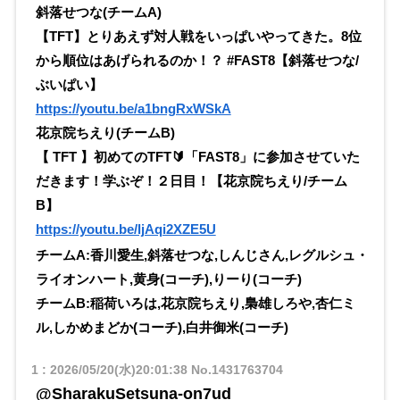
斜落せつな(チームA)
【TFT】とりあえず対人戦をいっぱいやってきた。8位
から順位はあげられるのか！？ #FAST8【斜落せつな/
ぶいぱい】
https://youtu.be/a1bngRxWSkA
花京院ちえり(チームB)
【 TFT 】初めてのTFT🔰「FAST8」に参加させていた
だきます！学ぶぞ！２日目！【花京院ちえり/チーム
B】
https://youtu.be/ljAqi2XZE5U
チームA:香川愛生,斜落せつな,しんじさん,レグルシュ・
ライオンハート,黄身(コーチ),りーり(コーチ)
チームB:稲荷いろは,花京院ちえり,梟雄しろや,杏仁ミ
ル,しかめまどか(コーチ),白井御米(コーチ)
1
:
2026/05/20(水)20:01:38
No.1431763704
@SharakuSetsuna-on7ud