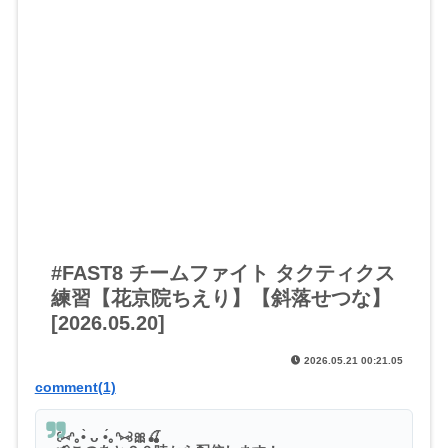
#FAST8 チームファイト タクティクス
練習【花京院ちえり】【斜落せつな】
[2026.05.20]
2026.05.21 00:21.05
comment(1)
꒰⑅ᐢ｡•̀ ᴗ •́｡ᐢ⑅꒱🎀🍒