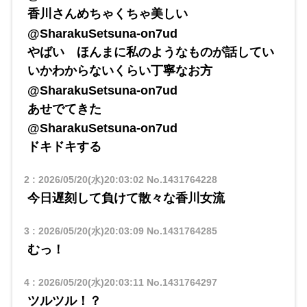
​​香川さんめちゃくちゃ美しい
@SharakuSetsuna-on7ud
​​やばい ほんまに私のようなものが話してい
いかわからないくらい丁寧なお方
@SharakuSetsuna-on7ud
​​あせでてきた
@SharakuSetsuna-on7ud
​​ドキドキする
2
:
2026/05/20(水)20:03:02
No.1431764228
今日遅刻して負けて散々な香川女流
3
:
2026/05/20(水)20:03:09
No.1431764285
むっ！
4
:
2026/05/20(水)20:03:11
No.1431764297
ツルツル！？