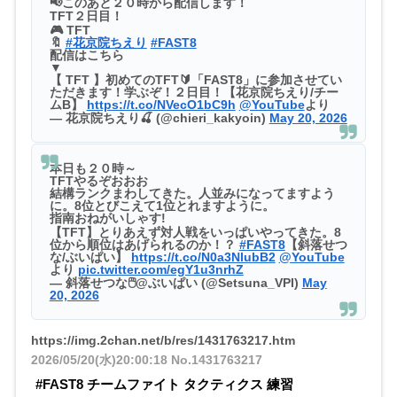
📢このあと２０時から配信します！
TFT２日目！
🎮 TFT
🔖
#花京院ちえり
#FAST8
配信はこちら
▼
【 TFT 】初めてのTFT🔰「FAST8」に参加させてい
ただきます！学ぶぞ！２日目！【花京院ちえり/チー
ムB】
https://t.co/NVecO1bC9h
@YouTube
より
— 花京院ちえり🍒 (@chieri_kakyoin)
May 20, 2026
本日も２０時～
TFTやるぞおおお
結構ランクまわしてきた。人並みになってますよう
に。8位とびこえて1位とれますように。
指南おねがいしゃす!
【TFT】とりあえず対人戦をいっぱいやってきた。8
位から順位はあげられるのか！？
#FAST8
【斜落せつ
な/ぶいぱい】
https://t.co/N0a3NlubB2
@YouTube
より
pic.twitter.com/egY1u3nrhZ
— 斜落せつな🖱@ぶいぱい (@Setsuna_VPI)
May
20, 2026
https://img.2chan.net/b/res/1431763217.htm
2026/05/20(水)20:00:18
No.1431763217
#FAST8 チームファイト タクティクス 練習