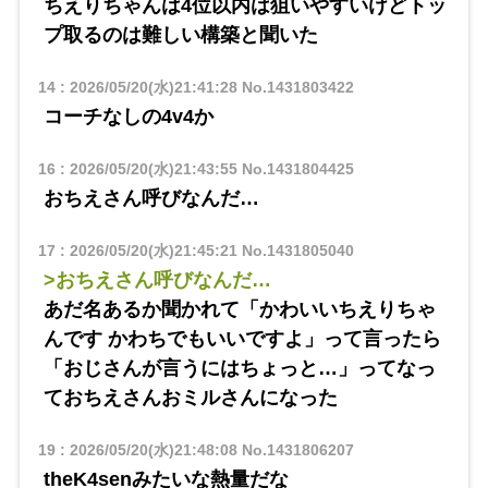
ちえりちゃんは4位以内は狙いやすいけどトッ
プ取るのは難しい構築と聞いた
14
:
2026/05/20(水)21:41:28
No.1431803422
コーチなしの4v4か
16
:
2026/05/20(水)21:43:55
No.1431804425
おちえさん呼びなんだ…
17
:
2026/05/20(水)21:45:21
No.1431805040
>おちえさん呼びなんだ…
あだ名あるか聞かれて「かわいいちえりちゃ
んです かわちでもいいですよ」って言ったら
「おじさんが言うにはちょっと…」ってなっ
ておちえさんおミルさんになった
19
:
2026/05/20(水)21:48:08
No.1431806207
theK4senみたいな熱量だな