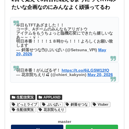
たいな企画なのにみんなよく頑張ってるわ
本日もTFTあざました！！
コーチ、Aチームのみんなもアリガトウ
アイテムをもうちょっと臨機応変にできたら嬉しいな
あ～～・ｖ・`
明日本番！！！！１８時から！！！よろしくお願い致
します
— 斜落せつな🖱@ぶいぱい (@Setsuna_VPI)
May
20, 2026
明日本番！がんばるぞ！
https://t.co/6jLGSW12fQ
— 花京院ちえり🍒 (@chieri_kakyoin)
May 20, 2026
生配信実況
APPLAND
どっとライブ
ぶいぱい
斜落せつな
Vtuber
生配信実況
花京院ちえり
master