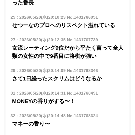
った番長
25
:
2026/05/20(水)20:10:23
No.1431766951
せつーなのプロへのリスペクト溢れている
27
:
2026/05/20(水)20:12:35
No.1431767739
女流レーティング9位だから平たく言って全人
類の女性の中で9番目に将棋が強い
29
:
2026/05/20(水)20:14:09
No.1431768346
さて1日経ったスクリムはどうなるか
31
:
2026/05/20(水)20:14:31
No.1431768491
MONEYの香りがする〜！
32
:
2026/05/20(水)20:14:48
No.1431768624
マネーの香り〜