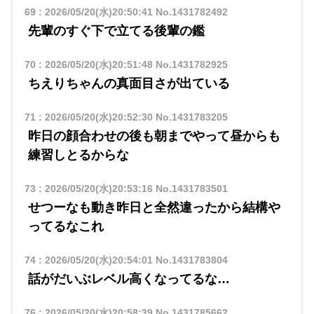
69
:
2026/05/20(水)20:50:41
No.1431782492
先輩のすぐ下で立てる後輩の鑑
70
:
2026/05/20(水)20:51:48
No.1431782925
ちえりちゃんの真面目さが出ている
71
:
2026/05/20(水)20:52:30
No.1431783205
昨日の顔合わせの後も朝までやって昼からも
練習しとるからな
73
:
2026/05/20(水)20:53:16
No.1431783501
せつーなも動き昨日と全然違ったから結構や
ってるなこれ
74
:
2026/05/20(水)20:54:01
No.1431783804
話がだいぶレベル高くなってるな…
76
:
2026/05/20(水)20:58:39
No.1431785662