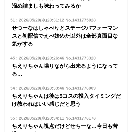
溜め詰ましも味わってみるか
51
:
2026/05/20(水)20:31:12
No.1431775028
せつーなはしゃべりとステージパフォーマン
スと初配信でえぺ始めた以外は全部真面目な
気がする
45
:
2026/05/20(水)20:26:46
No.1431773320
ちえりちゃん喋りながら出来るようになって
る…
54
:
2026/05/20(水)20:33:46
No.1431776009
ちえりちゃんは後は5コスの投入タイミングだ
け教わればいい感じだと思う
55
:
2026/05/20(水)20:34:11
No.1431776176
ちえりちゃん視点だけどせちーな…今日も苦