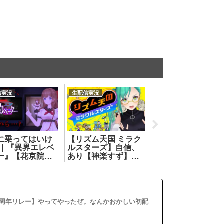
信実況
生配信実況
生配信実況
に乗ってはいけ
【リズム天国 ミラク
【遊戯王マスター
 ｜『異界エレベ
ルスターズ】自信、
ュエル🔰】人生初⁉
ー』【花京院ち
あり【神楽すず】
戯王に挑戦‼️【カル
2026.07.26]
[2026.07.08]
ロ・ピノ】
[2026.07.10]
周年リレー】やってやったぜ。なんかおかしい初配