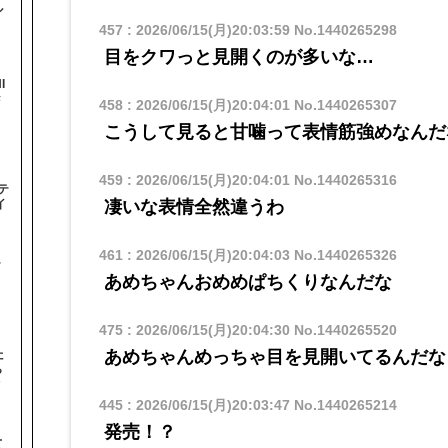
ル
457
:
2026/06/15(月)20:03:59
No.1440265298
目をクワっと見開くのが多いな…
I
#
458
:
2026/06/15(月)20:04:01
No.1440265307
こうして見ると甘噛って表情筋強めなんだ
459
:
2026/06/15(月)20:04:01
No.1440265316
テ
凄いな表情全然違うわ
イ
461
:
2026/06/15(月)20:04:03
No.1440265326
テ
あめちゃんおめめぱちくりなんだな
475
:
2026/06/15(月)20:04:30
No.1440265520
た
あめちゃんめっちゃ目を見開いてるんだな
ら
オ
445
:
2026/06/15(月)20:03:47
No.1440265214
発売！？
て