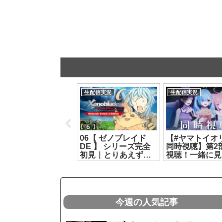
生配信実況
生配信実況
生配信実況
りくむんと悪意コラ
06【 ゼノブレイド
【#ヤマトイオリ
でふううう🐴( ﾉД`)
DE 】 シリーズ完全
同時視聴】第2
ｸｼｸ…【ばあちゃる/
初見｜とりあえず挫
視聴！一緒に見
クム】[2026.07.26]
折するまで進むか【
🩵【#ヤマトイオ
リクム / どっとライブ
富士葵 #猫宮ひ
】[2026.07.28]
た】[2026.08.0
今週の人気記事