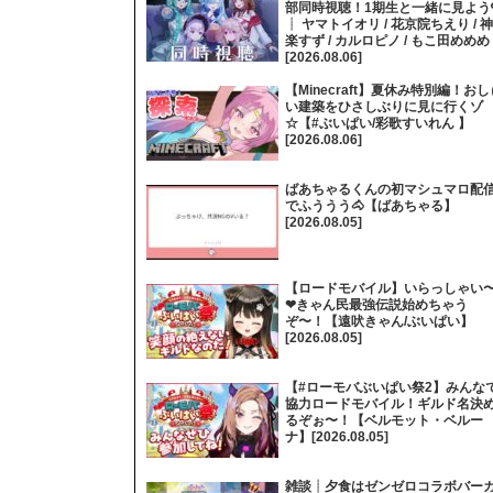
部同時視聴！1期生と一緒に見よう
┊ ヤマトイオリ / 花京院ちえり / 神
楽すず / カルロピノ / もこ田めめめ
[2026.08.06]
【Minecraft】夏休み特別編！おし
い建築をひさしぶりに見に行くゾ
☆【#ぶいぱい/彩歌すいれん 】
[2026.08.06]
ばあちゃるくんの初マシュマロ配
でふううう🐴【ばあちゃる】
[2026.08.05]
【ロードモバイル】いらっしゃい
❤きゃん民最強伝説始めちゃう
ぞ〜！【遠吠きゃん/ぶいぱい】
[2026.08.05]
【#ローモバぶいぱい祭2】みんな
協力ロードモバイル！ギルド名決
るぞぉ〜！【ベルモット・ベルー
ナ】[2026.08.05]
雑談┊夕食はゼンゼロコラボバー