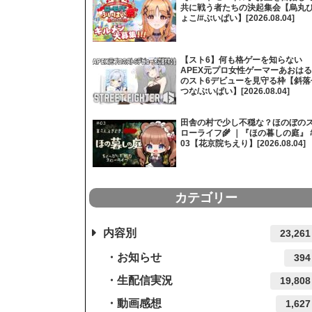
共に戦う者たちの決起集会【烏丸
ょこ/#ぶいぱい】[2026.08.04]
【スト6】何も格ゲーを知らない
APEX元プロ女性ゲーマーあおはる
のスト6デビューを見守る枠【斜落
つな/ぶいぱい】[2026.08.04]
田舎の村で少し不穏な？ほのぼの
ローライフ🌾 ｜『ほの暮しの庭』 
03【花京院ちえり】[2026.08.04]
カテゴリー
内容別
23,261
お知らせ
394
生配信実況
19,808
動画感想
1,627