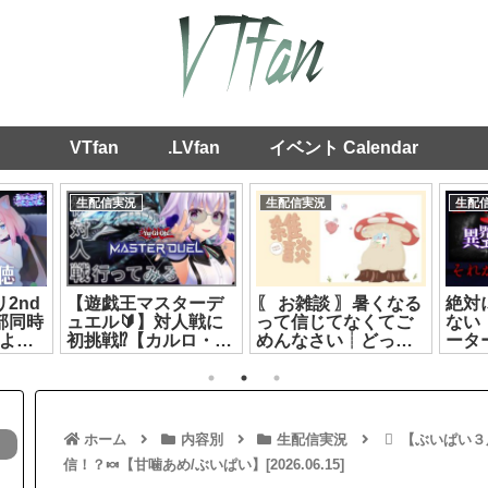
VTfan
.LVfan
イベント Calendar
生配信実況
生配信実況
生配
2nd
【遊戯王マスターデ
〖 お雑談 〗暑くなる
絶対
部同時
ュエル🔰】対人戦に
って信じてなくてご
ない
よう
初挑戦⁉️【カルロ・ピ
めんなさい┊どっと
ータ
リ #
ノ】[2026.07.18]
ライブ #ヤマトイオ
えり】[
な
リ[2026.07.09]
1]
ホーム
内容別
生配信実況
【ぶいぱい３
信！？🍬【甘噛あめ/ぶいぱい】[2026.06.15]