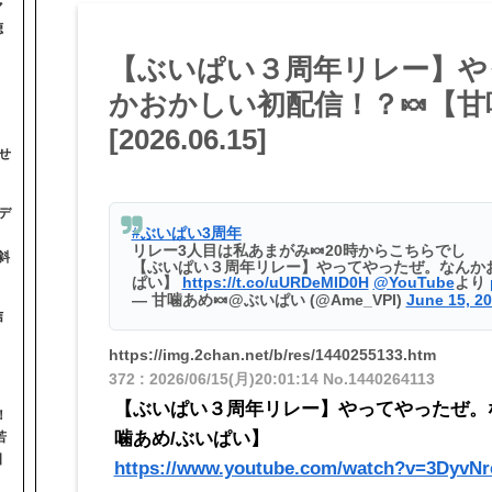
マ
聴
【ぶいぱい３周年リレー】や
かおかしい初配信！？🍬【甘
[2026.06.15]
せ
デ
#ぶいぱい3周年
リレー3人目は私あまがみ🍬20時からこちらでし
斜
【ぶいぱい３周年リレー】やってやったぜ。なんかお
ぱい】
https://t.co/uURDeMID0H
@YouTube
より
— 甘噛あめ🍬@ぶいぱい (@Ame_VPI)
June 15, 2
信
https://img.2chan.net/b/res/1440255133.htm
372
:
2026/06/15(月)20:01:14
No.1440264113
【ぶいぱい３周年リレー】やってやったぜ。
！
噛あめ/ぶいぱい】
若
日
https://www.youtube.com/watch?v=3DyvN