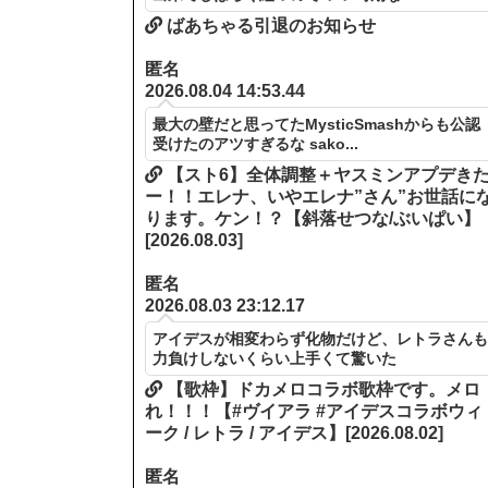
ばあちゃる引退のお知らせ
匿名
2026.08.04 14:53.44
最大の壁だと思ってたMysticSmashからも公認
受けたのアツすぎるな sako...
【スト6】全体調整＋ヤスミンアプデき
ー！！エレナ、いやエレナ”さん”お世話に
ります。ケン！？【斜落せつな/ぶいぱい】
[2026.08.03]
匿名
2026.08.03 23:12.17
アイデスが相変わらず化物だけど、レトラさん
力負けしないくらい上手くて驚いた
【歌枠】ドカメロコラボ歌枠です。メロ
れ！！！【#ヴイアラ #アイデスコラボウィ
ーク / レトラ / アイデス】[2026.08.02]
匿名