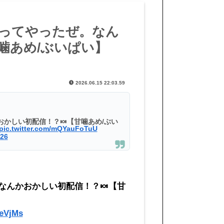
ってやったぜ。なん
噛あめ/ぶいぱい】
2026.06.15 22:03.59
かしい初配信！？🍬【甘噛あめ/ぶい
pic.twitter.com/mQYauFoTuU
026
なんかおかしい初配信！？🍬【甘
reVjMs