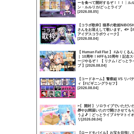
ーを食べて開封するぞ！！！┊ル
ン・ルルリカ/どっとライブ
[2026.08.05]
【コラボ歌枠】猫界の歌姫NiBOSH
さんをお迎えして歌います。🐟【
アイデスコラボウィーク】
[2026.08.04]
【 Human Fall Flat 】 #みりくるん
｜ 10周年！HFFも10周年！記念ス
ージやるぞ！ 【 リクム / どっとラ
ブ 】[2026.08.04]
【コードネーム】警察組 VS リバ
ィ【#ビギニングラセフ】
[2026.08.04]
>〖 開封 〗ソロライブでいただい
🎁やお💌届いたので開けさせても
うよ🎵┊どっとライブ #ヤマトイ
リ[2026.08.04]
【ロードモバイル】お宝を目指し