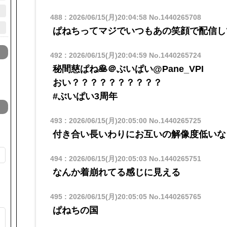
488
:
2026/06/15(月)20:04:58
No.1440265708
ぱねちってマジでいつもあの笑顔で配信し
492
:
2026/06/15(月)20:04:59
No.1440265724
秘間慈ぱね🥞＠ぶいぱい@Pane_VPI
おい？？？？？？？？？？
#ぶいぱい3周年
493
:
2026/06/15(月)20:05:00
No.1440265725
付き合い長いわりにお互いの解像度低いな
494
:
2026/06/15(月)20:05:03
No.1440265751
なんか着崩れてる感じに見える
495
:
2026/06/15(月)20:05:05
No.1440265765
ぱねちの国