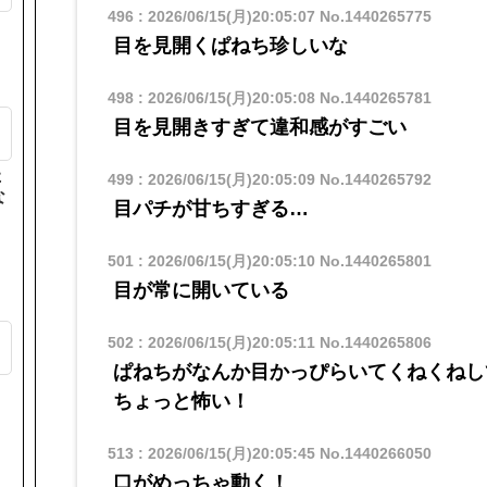
496
:
2026/06/15(月)20:05:07
No.1440265775
目を見開くぱねち珍しいな
498
:
2026/06/15(月)20:05:08
No.1440265781
目を見開きすぎて違和感がすごい
た
499
:
2026/06/15(月)20:05:09
No.1440265792
な
目パチが甘ちすぎる…
501
:
2026/06/15(月)20:05:10
No.1440265801
目が常に開いている
も
502
:
2026/06/15(月)20:05:11
No.1440265806
ぱねちがなんか目かっぴらいてくねくねし
ちょっと怖い！
513
:
2026/06/15(月)20:05:45
No.1440266050
口がめっちゃ動く！