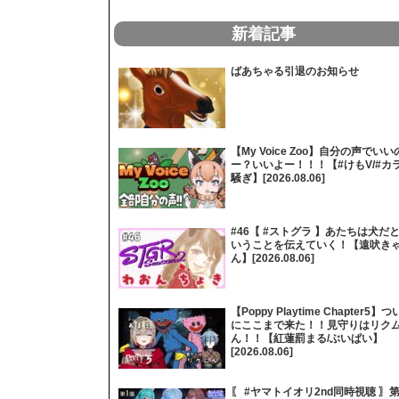
新着記事
ばあちゃる引退のお知らせ
【My Voice Zoo】自分の声でいい
ー？いいよー！！！【#けもV/#カ
騒ぎ】[2026.08.06]
#46【 #ストグラ 】あたちは犬だ
いうことを伝えていく！【遠吠き
ん】[2026.08.06]
【Poppy Playtime Chapter5】つ
にここまで来た！！見守りはリク
ん！！【紅蓮罰まる/ぶいぱい】
[2026.08.06]
〖 #ヤマトイオリ2nd同時視聴 〗第