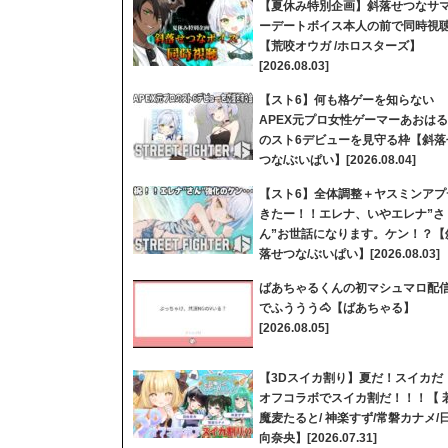
【夏休み特別企画】斜落せつなサ
ーデートボイス本人の前で同時視
【荒咬オウガ /ホロスターズ】
[2026.08.03]
【スト6】何も格ゲーを知らない
APEX元プロ女性ゲーマーあおはる
のスト6デビューを見守る枠【斜落
つな/ぶいぱい】[2026.08.04]
【スト6】全体調整＋ヤスミンアプ
きたー！！エレナ、いやエレナ”さ
ん”お世話になります。ケン！？【
落せつな/ぶいぱい】[2026.08.03]
ばあちゃるくんの初マシュマロ配
でふううう🐴【ばあちゃる】
[2026.08.05]
【3Dスイカ割り】夏だ！スイカだ
オフコラボでスイカ割だ！！！【 
魔麦たると/ 神楽すず/常磐カナメ/
向奈央】[2026.07.31]