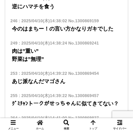
逆にハマチを食う
246
:
2025/04/10(木)14:38:02
No.1300869159
今のはまちー！の言い方かなりガキでした
249
:
2025/04/10(木)14:38:24
No.1300869241
肉は”重い”
野菜は”無理”
253
:
2025/04/10(木)14:39:22
No.1300869454
あじ派なんだマゴさん
255
:
2025/04/10(木)14:39:22
No.1300869457
ｸﾞﾐﾁｬﾝトークがせっちゃんに似てきてない？
264
:
2025/04/10(木)14:41:00
No.1300869827
家事手伝いちゃんとやるガキ
メニュー
ホーム
検索
トップ
サイドバー