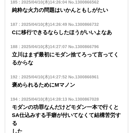
185
:
2025/04/10(木)14:26:04
No.1300866562
純粋な火力の問題はいかんともしがたい
187
:
2025/04/10(木)14:26:49
No.1300866732
Cに移行できるならしたほうがいいよなあ
188
:
2025/04/10(木)14:27:07
No.1300866796
立川はまず最初にモダン捨てろって言ってく
るからな
192
:
2025/04/10(木)14:27:52
No.1300866961
褒められるためにMマノン
194
:
2025/04/10(木)14:28:13
No.1300867028
モダンの功罪なんだけどモダン一本で行くと
SA仕込みする手癖が付いてなくて結構苦労す
る
した