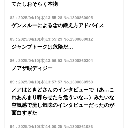
てたしおそらく本物
82
:
2025/04/10(木)13:55:28
No.1300860005
ゲンスルーによる念の鍛え方アドバイス
83
:
2025/04/10(木)13:55:29
No.1300860012
ジャンプトークは危険だ…
86
:
2025/04/10(木)13:56:53
No.1300860304
ノアザ暇ディジー
89
:
2025/04/10(木)13:57:57
No.1300860558
ノアはときどさんのインタビューで（あ…こ
れあんまり喋らせたら危ういな…）みたいな
空気感で流し気味のインタビューだったのが
面白すぎた
94
:
2025/04/10(木)14:00:25
No.1300861086