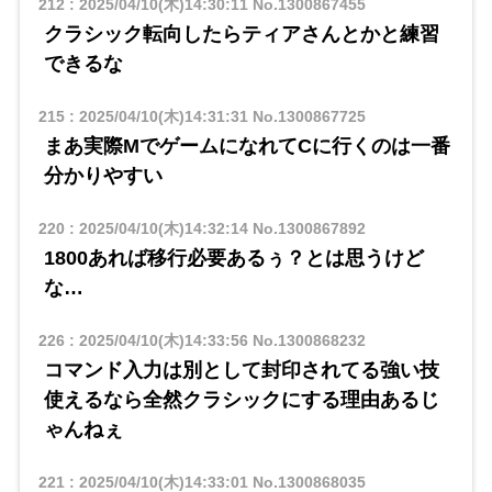
212
:
2025/04/10(木)14:30:11
No.1300867455
クラシック転向したらティアさんとかと練習
できるな
215
:
2025/04/10(木)14:31:31
No.1300867725
まあ実際MでゲームになれてCに行くのは一番
分かりやすい
220
:
2025/04/10(木)14:32:14
No.1300867892
1800あれば移行必要あるぅ？とは思うけど
な…
226
:
2025/04/10(木)14:33:56
No.1300868232
コマンド入力は別として封印されてる強い技
使えるなら全然クラシックにする理由あるじ
ゃんねぇ
221
:
2025/04/10(木)14:33:01
No.1300868035