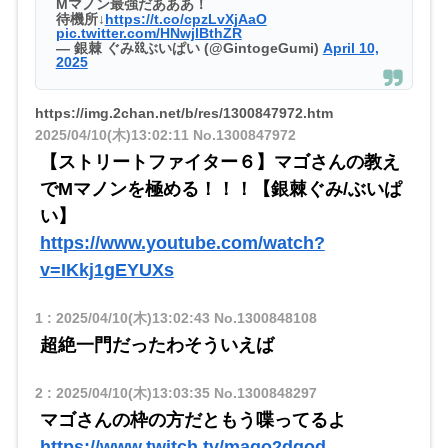
Mマノン最強だあああ！
待機所↓
https://t.co/cpzLvXjAaO
pic.twitter.com/HNwjlBthZR
— 銀棘 ぐみ⛓️ぶいぱい (@GintogeGumi)
April 10,
2025
https://img.2chan.net/b/res/1300847972.htm
2025/04/10(木)13:02:11
No.1300847972
【ストリートファイター６】マゴさんの教え
でMマノンを極める！！！【銀棘ぐみ/ぶいぱ
い】
https://www.youtube.com/watch?
v=IKkj1gEYUXs
1
:
2025/04/10(木)13:02:43
No.1300848108
超絶一門だったわそういえば
2
:
2025/04/10(木)13:03:35
No.1300848297
マゴさんの枠の方だともう喋ってるよ
https://www.twitch.tv/mago2dgod