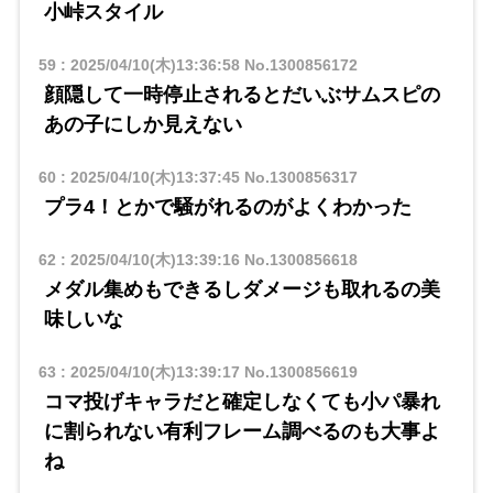
小峠スタイル
59
:
2025/04/10(木)13:36:58
No.1300856172
顔隠して一時停止されるとだいぶサムスピの
あの子にしか見えない
60
:
2025/04/10(木)13:37:45
No.1300856317
プラ4！とかで騒がれるのがよくわかった
62
:
2025/04/10(木)13:39:16
No.1300856618
メダル集めもできるしダメージも取れるの美
味しいな
63
:
2025/04/10(木)13:39:17
No.1300856619
コマ投げキャラだと確定しなくても小パ暴れ
に割られない有利フレーム調べるのも大事よ
ね