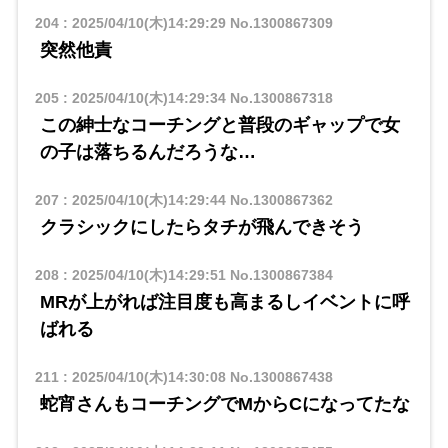
204
:
2025/04/10(木)14:29:29
No.1300867309
突然他責
205
:
2025/04/10(木)14:29:34
No.1300867318
この紳士なコーチングと普段のギャップで女
の子は落ちるんだろうな…
207
:
2025/04/10(木)14:29:44
No.1300867362
クラシックにしたらタチが飛んできそう
208
:
2025/04/10(木)14:29:51
No.1300867384
MRが上がれば注目度も高まるしイベントに呼
ばれる
211
:
2025/04/10(木)14:30:08
No.1300867438
蛇宵さんもコーチングでMからCになってたな