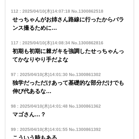
112
:
2025/04/10(木)14:07:18
No.1300862518
せっちゃんがお姉さん路線に行ったからバラ
ンス撮るために…
117
:
2025/04/10(木)14:08:34
No.1300862816
初期も初期に棘ガキを強調したせっちゃんっ
てかなりやり手だよな
97
:
2025/04/10(木)14:01:30
No.1300861302
独学だっただけあって基礎的な部分だけでも
伸び代あるな…
98
:
2025/04/10(木)14:01:48
No.1300861362
マゴさん…？
99
:
2025/04/10(木)14:01:55
No.1300861392
こういう時もある