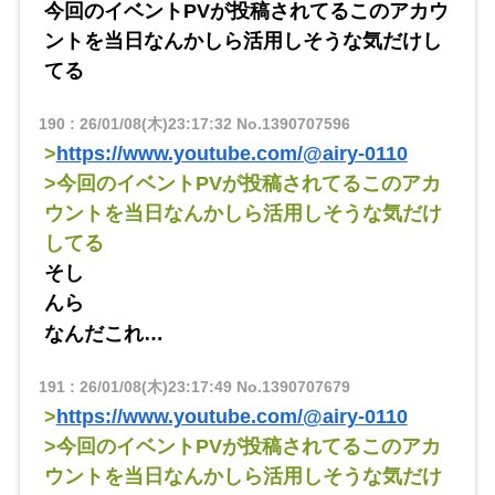
今回のイベントPVが投稿されてるこのアカウ
ントを当日なんかしら活用しそうな気だけし
てる
190
:
26/01/08(木)23:17:32
No.1390707596
>
https://www.youtube.com/@airy-0110
>今回のイベントPVが投稿されてるこのアカ
ウントを当日なんかしら活用しそうな気だけ
してる
そし
んら
なんだこれ…
191
:
26/01/08(木)23:17:49
No.1390707679
>
https://www.youtube.com/@airy-0110
>今回のイベントPVが投稿されてるこのアカ
ウントを当日なんかしら活用しそうな気だけ