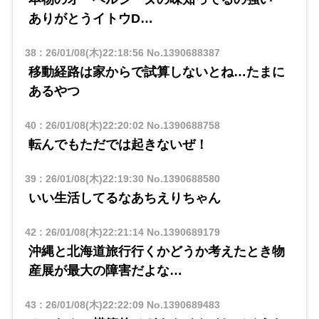
ありがとうイトウD…
38
:
26/01/08(木)22:18:56
No.1390688387
移動経路は家からで試算しないとね…たまに
あるやつ
40
:
26/01/08(木)22:20:02
No.1390688758
転んでもただでは起きないぜ！
39
:
26/01/08(木)22:19:30
No.1390688580
いい生活してるなあちえりちゃん
42
:
26/01/08(木)22:21:14
No.1390689179
沖縄と北海道旅行行くかどうか考えたとき物
産展が最大の障害だよな…
43
:
26/01/08(木)22:22:09
No.1390689483