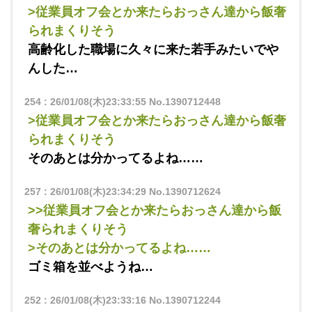
>従業員オフ会とか来たらおっさん達から飯奢
られまくりそう
高齢化した職場に久々に来た若手みたいでや
んした…
254
:
26/01/08(木)23:33:55
No.1390712448
>従業員オフ会とか来たらおっさん達から飯奢
られまくりそう
そのあとは分かってるよね……
257
:
26/01/08(木)23:34:29
No.1390712624
>>従業員オフ会とか来たらおっさん達から飯
奢られまくりそう
>そのあとは分かってるよね……
ゴミ箱を並べようね…
252
:
26/01/08(木)23:33:16
No.1390712244