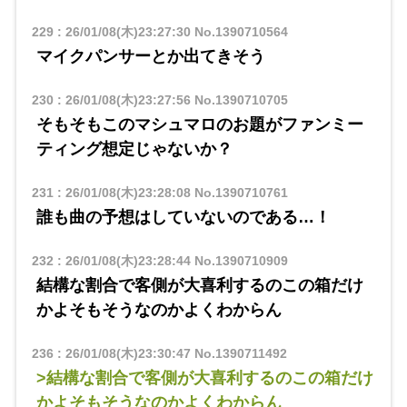
229
:
26/01/08(木)23:27:30
No.1390710564
マイクパンサーとか出てきそう
230
:
26/01/08(木)23:27:56
No.1390710705
そもそもこのマシュマロのお題がファンミー
ティング想定じゃないか？
231
:
26/01/08(木)23:28:08
No.1390710761
誰も曲の予想はしていないのである…！
232
:
26/01/08(木)23:28:44
No.1390710909
結構な割合で客側が大喜利するのこの箱だけ
かよそもそうなのかよくわからん
236
:
26/01/08(木)23:30:47
No.1390711492
>結構な割合で客側が大喜利するのこの箱だけ
かよそもそうなのかよくわからん