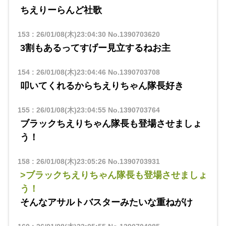
ちえりーらんど社歌
153
:
26/01/08(木)23:04:30
No.1390703620
3割もあるってすげー見立するねお主
154
:
26/01/08(木)23:04:46
No.1390703708
叩いてくれるからちえりちゃん隊長好き
155
:
26/01/08(木)23:04:55
No.1390703764
ブラックちえりちゃん隊長も登場させましょ
う！
158
:
26/01/08(木)23:05:26
No.1390703931
>ブラックちえりちゃん隊長も登場させましょ
う！
そんなアサルトバスターみたいな重ねがけ