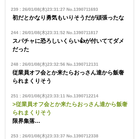
239
:
26/01/08(木)23:31:27
No.1390711693
初だとかなり勇気もいりそうだが頑張ったな
244
:
26/01/08(木)23:31:52
No.1390711817
スパチャに恐ろしいくらい👍️が付いててダメ
だった
248
:
26/01/08(木)23:32:56
No.1390712131
従業員オフ会とか来たらおっさん達から飯奢
られまくりそう
251
:
26/01/08(木)23:33:11
No.1390712214
>従業員オフ会とか来たらおっさん達から飯奢
られまくりそう
限界集落…
253
:
26/01/08(木)23:33:37
No.1390712338