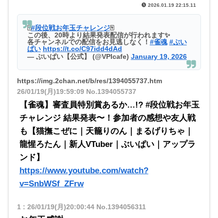
2026.01.19 22:15.11
🀄️
#段位戦お年玉チャレンジ
🀄️
この後、20時より結果発表配信が行われます✨
各チャンネルでの配信をお見逃しなく！
#雀魂
#ぶい
ぱい
https://t.co/C97idd4dAd
— ぶいぱい【公式】 (@VPIcafe)
January 19, 2026
https://img.2chan.net/b/res/1394055737.htm
26/01/19(月)19:59:09
No.1394055737
【雀魂】審査員特別賞あるか…!? #段位戦お年玉
チャレンジ 結果発表〜！参加者の感想や友人戦
も【猫撫こぜに｜天籠りのん｜まるげりちゃ｜
龍惺ろたん｜新人VTuber｜ぶいぱい｜アップラ
ンド】
https://www.youtube.com/watch?
v=SnbWSf_ZFrw
1
:
26/01/19(月)20:00:44
No.1394056311