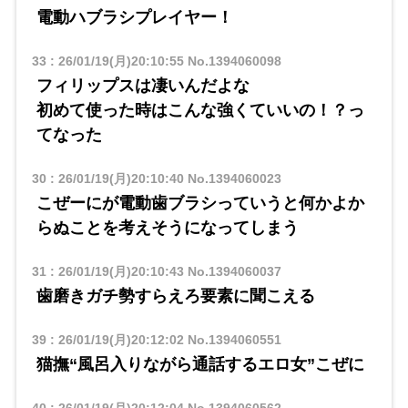
電動ハブラシプレイヤー！
33
:
26/01/19(月)20:10:55
No.1394060098
フィリップスは凄いんだよな
初めて使った時はこんな強くていいの！？っ
てなった
30
:
26/01/19(月)20:10:40
No.1394060023
こぜーにが電動歯ブラシっていうと何かよか
らぬことを考えそうになってしまう
31
:
26/01/19(月)20:10:43
No.1394060037
歯磨きガチ勢すらえろ要素に聞こえる
39
:
26/01/19(月)20:12:02
No.1394060551
猫撫“風呂入りながら通話するエロ女”こぜに