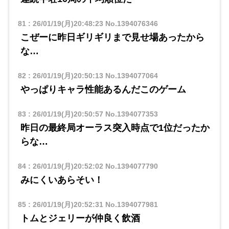
81
:
26/01/19(月)20:48:23
No.1394076346
こぜーに昨日ギリギリまで見せ場あったから
な…
82
:
26/01/19(月)20:50:13
No.1394077064
やっぱりキャラ性能あるんだこのゲーム
83
:
26/01/19(月)20:50:57
No.1394077353
昨日の最終局オーラス突入時点で1位だったか
らな…
84
:
26/01/19(月)20:52:02
No.1394077790
みにくいあらそい！
85
:
26/01/19(月)20:52:31
No.1394077981
トムとジェリーが仲良く飲酒