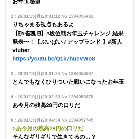
お年玉感謝
2
:
26/01/19(月)20:01:12
No.1394056491
りちゃまる視点もあるよ
【🀄️#雀魂 🀄️】#段位戦お年玉チャレンジ 結果
発表〜！【ぶいぱい / アップランド 】#新人
vtuber
https://youtu.be/Q1k7hueVWo8
3
:
26/01/19(月)20:01:24
No.1394056567
とんでもなくひりついた戦いになったお年玉
4
:
26/01/19(月)20:02:33
No.1394056978
あ今月の残高28円の口リだ
8
:
26/01/19(月)20:04:34
No.1394057745
>あ今月の残高28円の口リだ
そんなギリギリで生きてるの…？