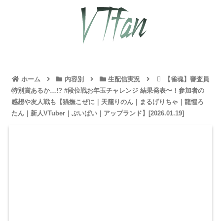
ホーム
内容別
生配信実況
【雀魂】審査員
特別賞あるか…!? #段位戦お年玉チャレンジ 結果発表〜！参加者の
感想や友人戦も【猫撫こぜに｜天籠りのん｜まるげりちゃ｜龍惺ろ
たん｜新人VTuber｜ぶいぱい｜アップランド】[2026.01.19]