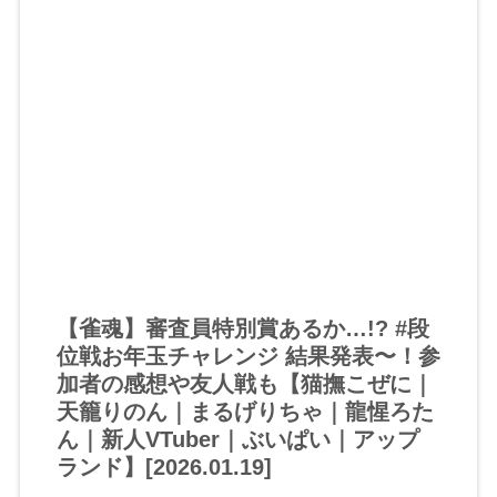
【雀魂】審査員特別賞あるか…!? #段
位戦お年玉チャレンジ 結果発表〜！参
加者の感想や友人戦も【猫撫こぜに｜
天籠りのん｜まるげりちゃ｜龍惺ろた
ん｜新人VTuber｜ぶいぱい｜アップ
ランド】[2026.01.19]