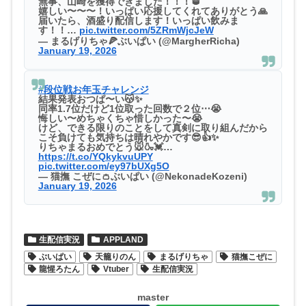
無事、山崎を獲得できました！！！🥃
嬉しい〜〜〜！いっぱい応援してくれてありがとう🙏
届いたら、酒盛り配信します！いっぱい飲みま
す！！…
pic.twitter.com/5ZRmWjcJeW
— まるげりちゃ🍕ぶいぱい (@MargherRicha)
January 19, 2026
#段位戦お年玉チャレンジ
結果発表おつぱ〜い😽✨
同率1.7位だけど1位取った回数で２位⋯😭
悔しい〜めちゃくちゃ惜しかった〜😭
けど、できる限りのことをして真剣に取り組んだから
こそ負けても気持ちは晴れやかです😎👍️✨
りちゃまるおめでとう🐭🍶💓…
https://t.co/YQkykvuUPY
pic.twitter.com/ey97bUXg5O
— 猫撫 こぜに👛ぶいぱい (@NekonadeKozeni)
January 19, 2026
生配信実況
APPLAND
ぶいぱい
天籠りのん
まるげりちゃ
猫撫こぜに
龍惺ろたん
Vtuber
生配信実況
master