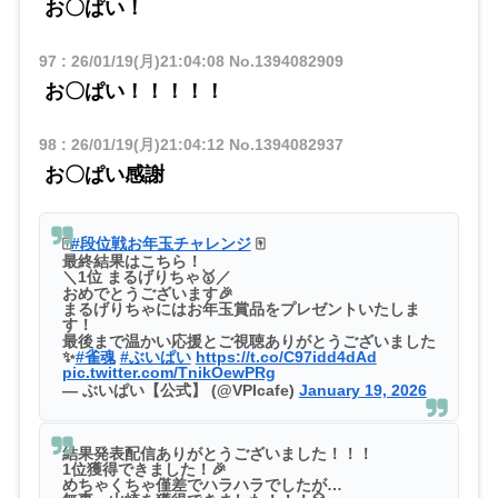
お〇ぱい！
97
:
26/01/19(月)21:04:08
No.1394082909
お〇ぱい！！！！！
98
:
26/01/19(月)21:04:12
No.1394082937
お〇ぱい感謝
🀄️
#段位戦お年玉チャレンジ
🀄️
最終結果はこちら！
＼1位 まるげりちゃ🥇／
おめでとうございます🎉
まるげりちゃにはお年玉賞品をプレゼントいたしま
す！
最後まで温かい応援とご視聴ありがとうございました
✨
#雀魂
#ぶいぱい
https://t.co/C97idd4dAd
pic.twitter.com/TnikOewPRg
— ぶいぱい【公式】 (@VPIcafe)
January 19, 2026
結果発表配信ありがとうございました！！！
1位獲得できました！🎉
めちゃくちゃ僅差でハラハラでしたが…