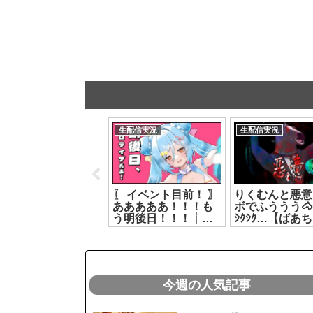
生配信実況
生配信実況
生配信実況
【とららの麻雀教
〖 イベント目前！ 〗
りくむんと悪意
室】本当に知識０で
あああああ！！！も
ボでふううう🐴( 
はじめるまーじゃん
う明後日！！！┊ど
ｼｸｼｸ…【ばあち
❤#2【どっとライブ
っとライブ #ヤマト
リクム】[2026.0
七星みりり】
イオリ[2026.07.15]
2026.07.24]
今週の人気記事