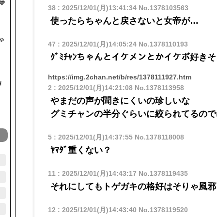

38
:
2025/12/01(月)13:41:34
No.1378103563
使ったらちゃんと戻さないと女帝が…
ゅ
47
:
2025/12/01(月)14:05:24
No.1378110193
ｸﾞﾐﾁｬﾝちゃんとイケメンとかイケボ好き
https://img.2chan.net/b/res/1378111927.htm
信
2
:
2025/12/01(月)14:21:08
No.1378113958
やまだの声が聞きにくいの珍しいな
グミチャンの半分ぐらいに絞られてるので
5
:
2025/12/01(月)14:37:55
No.1378118008
ﾔﾏﾀﾞ重くない？
11
:
2025/12/01(月)14:43:17
No.1378119435
それにしてもトゲガキの格好はそりゃ風邪
12
:
2025/12/01(月)14:43:40
No.1378119520