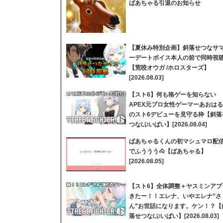
ばあちゃる引退のお知らせ
【夏休み特別企画】斜落せつなサ
ーデートボイス本人の前で同時視
【荒咬オウガ /ホロスターズ】
[2026.08.03]
【スト6】何も格ゲーを知らない
APEX元プロ女性ゲーマーあおはる
のスト6デビューを見守る枠【斜落
つな/ぶいぱい】[2026.08.04]
ばあちゃるくんの初マシュマロ配
でふううう🐴【ばあちゃる】
[2026.08.05]
【スト6】全体調整＋ヤスミンアプ
きたー！！エレナ、いやエレナ”さ
ん”お世話になります。ケン！？【
落せつな/ぶいぱい】[2026.08.03]