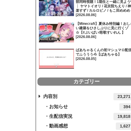
部同時視聴！1期生と一緒に見よう
┊ ヤマトイオリ / 花京院ちえり / 神
楽すず / カルロピノ / もこ田めめめ
[2026.08.06]
【Minecraft】夏休み特別編！おし
い建築をひさしぶりに見に行くゾ
☆【#ぶいぱい/彩歌すいれん 】
[2026.08.06]
ばあちゃるくんの初マシュマロ配
でふううう🐴【ばあちゃる】
[2026.08.05]
カテゴリー
内容別
23,271
お知らせ
394
生配信実況
19,818
動画感想
1,627