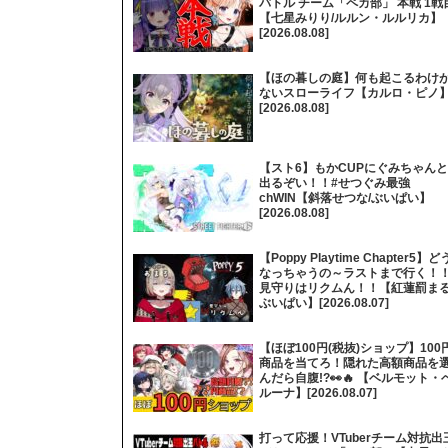
バトル チーム「ペカ部」 本戦 1戦
【七星みりり/ルルン・ルルリカ】
[2026.08.08]
【ほの暮しの庭】何も起こるわけ
ないスローライフ【カルロ・ピノ
[2026.08.08]
【スト6】もかCUPにぐみちゃんと
出るぞい！！#せつぐみ最強
chWIN【斜落せつな/ぶいぱい】
[2026.08.08]
【Poppy Playtime Chapter5】ど
なっちゃうの～ラストまで行く！
見守りはリクムん！！【紅蓮罰まる
ぶいぱい】[2026.08.07]
【ほぼ100円(税抜)ショップ】100
商品を当てろ！隠れた高額商品を
んだら自腹!?👀🔥 【ベルモット・
ルーナ】[2026.08.07]
打って応援！VTuberチーム対抗出