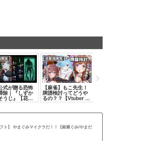
信実況
生配信実況
生配信実況
公式が贈る恐怖
【麻雀】もこ先生！
【 Human Fall Flat
掃除｜『しずか
牌譜検討ってどうや
】 #みりくるん ｜ 
そうじ』【花京
るの？？【Vtuber 花
周年！HFFも10周
えり】
京院ちえり/ヤマトイ
年！記念ステージ
.07.21]
オリ/ばあちゃる/咲乃
るぞ！ 【 リクム / 
もこ】[2026.07.13]
っとライブ 】
[2026.08.04]
フト】 やまぐみマイクラだ！！【銀棘ぐみ/やまだ