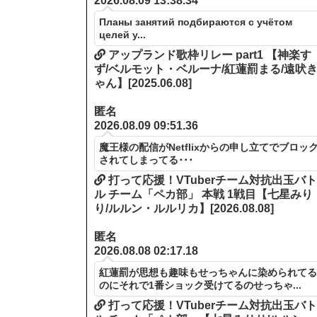
2026.08.09 13:38.34
Планы занятий подбираются с учётом
целей у...
アップランド歌枠リレー part1 【神楽す
ず/ベルモット・ベルーナ/紅蓮罰まる/遠吠
ゃん】[2025.06.08]
匿名
2026.08.09 09:51.36
魔王様の配信がNetflixからの申し立てでブロッ
されてしまってる･･･
打って応援！VTuberチーム対抗出玉バ
ル チーム「ペカ部」 本戦 1戦目【七星みり
り/ルルン・ルルリカ】[2026.08.08]
匿名
2026.08.08 02:17.18
紅蓮罰が思想も趣味もせっちゃんに染められて
のにそれで1番ショック受けてるのせっちゃ...
打って応援！VTuberチーム対抗出玉バ