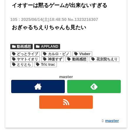
イオすーは黙るゲームが出来ないすぎる
105
:
2025/06/14(土)18:48:50
No.1323216307
おぎゃるちえりちゃんも見たい
動画感想
APPLAND
どっとライブ
カルロ・ピノ
Vtuber
ヤマトイオリ
神楽すず
動画感想
花京院ちえり
とりとら
Tr!c trac
master
master