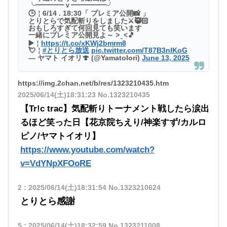
╰━━━━ｖ━━━━━╯
🕒￤6/14 . 18:30「 プレミア公開📸 」
とりとらで気配斬りをしました⚔️🥷🏻
おもしろすぎて何回見ても笑います
一緒にプレミア公開見よ～ > ̫ <🎵
▶️￤
https://t.co/xKWj2bmrm8
💘￤
#とりとら放送
pic.twitter.com/T87B3nlKoG
— ヤマト イオリ🍄 (@YamatoIori)
June 13, 2025
https://img.2chan.net/b/res/1323210435.htm
2025/06/14(土)18:31:23
No.1323210435
【Tr!c trac】気配斬りトーナメント戦したら涙出
るほど笑った日【花京院ちえり/神楽すず/カルロ
ピノ/ヤマトイオリ】
https://www.youtube.com/watch?
v=VdYNpXFOoRE
2
:
2025/06/14(土)18:31:54
No.1323210624
とりとら感謝
5
:
2025/06/14(土)18:32:59
No.1323211008